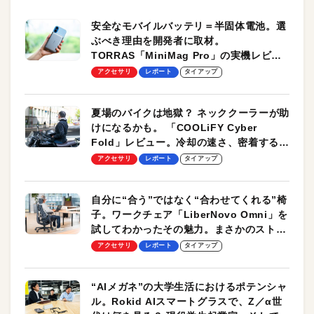
安全なモバイルバッテリ＝半固体電池。選
ぶべき理由を開発者に取材。
TORRAS「MiniMag Pro」の実機レビュ
ーも
アクセサリ
レポート
タイアップ
夏場のバイクは地獄？ ネッククーラーが助
けになるかも。 「COOLiFY Cyber
Fold」レビュー。冷却の速さ、密着する冷
却プレート、シンプルな操作性がグッド！
アクセサリ
レポート
タイアップ
自分に“合う”ではなく“合わせてくれる”椅
子。ワークチェア「LiberNovo Omni」を
試してわかったその魅力。まさかのストレ
ッチ機能も搭載
アクセサリ
レポート
タイアップ
“AIメガネ”の大学生活におけるポテンシャ
ル。Rokid AIスマートグラスで、Z／α世