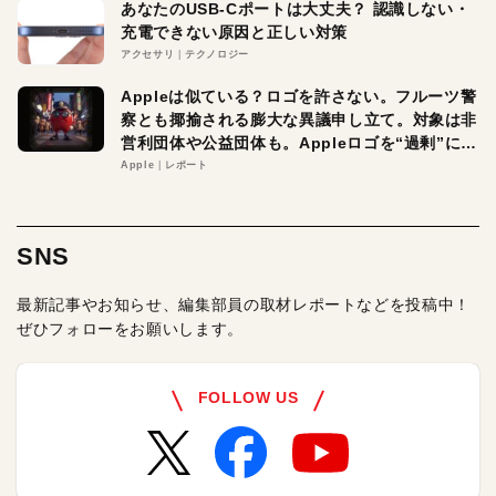
あなたのUSB-Cポートは大丈夫？ 認識しない・
充電できない原因と正しい対策
アクセサリ
テクノロジー
Appleは似ている？ロゴを許さない。フルーツ警
察とも揶揄される膨大な異議申し立て。対象は非
営利団体や公益団体も。Appleロゴを“過剰”に守
る理由とは
Apple
レポート
SNS
最新記事やお知らせ、編集部員の取材レポートなどを投稿中！
ぜひフォローをお願いします。
FOLLOW US