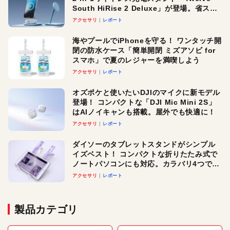
South HiRise 2 Deluxe」が登場。省スペ
ースでおしゃれに充電したい人にオスス
アクセサリ
レポート
メ！
海やプールでiPhoneを守る！ ワンタッチ開
閉の防水ケース「簡単開閉 ミズアソビ for
スマホ」で夏のレジャーを満喫しよう
アクセサリ
レポート
オズポケと使いたいDJIのマイクに新モデル
登場！ コンパクトな「DJI Mic Mini 2S」
はAIノイキャンも搭載。屋外でも快適に！
アクセサリ
レポート
ダイソーのタブレットスタンドがシンプル
イズベスト！ コンパクトな折りたたみ式で
ノートパソコンにも対応。カラバリ4つで選
べる楽しさも
アクセサリ
レポート
製品カテゴリ