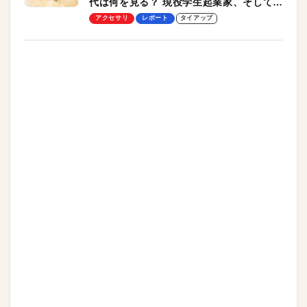
代は何を見る？ 現役学生起業家、そして教
授による体験会レポート【PR】
アクセサリ
レポート
タイアップ