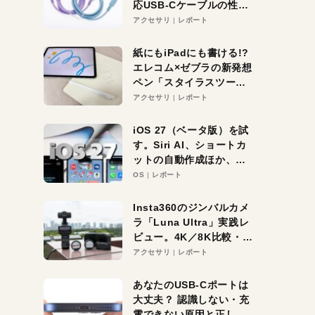
応USB-Cケーブルの性能
を検証。超コスパの1本を
アクセサリ
レポート
発見か？
紙にもiPadにも書ける!?
エレコム×ゼブラの新発想
ペン「スタイラスツーウ
ェイ」レビュー。持ち替
アクセサリ
レポート
え不要がラクすぎた！
iOS 27（ベータ版）を試
す。Siri AI、ショートカ
ットの自動作成ほか、期
待大の便利機能5選。
OS
レポート
iPhoneがAIの入り口にな
る未来はすぐそこ！
Insta360のジンバルカメ
ラ「Luna Ultra」実践レ
ビュー。4K／8K比較・ズ
ーム・夜間撮影をチェッ
アクセサリ
レポート
ク
あなたのUSB-Cポートは
大丈夫？ 認識しない・充
電できない原因と正しい