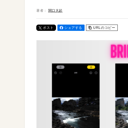
著者：
関口大起
ポスト
シェアする
URLのコピー