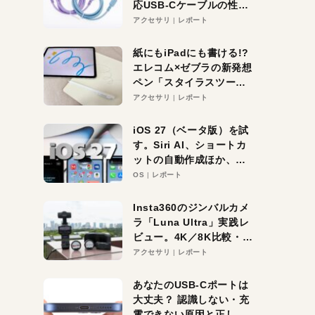
応USB-Cケーブルの性能
を検証。超コスパの1本を
アクセサリ
レポート
発見か？
紙にもiPadにも書ける!?
エレコム×ゼブラの新発想
ペン「スタイラスツーウ
ェイ」レビュー。持ち替
アクセサリ
レポート
え不要がラクすぎた！
iOS 27（ベータ版）を試
す。Siri AI、ショートカ
ットの自動作成ほか、期
待大の便利機能5選。
OS
レポート
iPhoneがAIの入り口にな
る未来はすぐそこ！
Insta360のジンバルカメ
ラ「Luna Ultra」実践レ
ビュー。4K／8K比較・ズ
ーム・夜間撮影をチェッ
アクセサリ
レポート
ク
あなたのUSB-Cポートは
大丈夫？ 認識しない・充
電できない原因と正しい