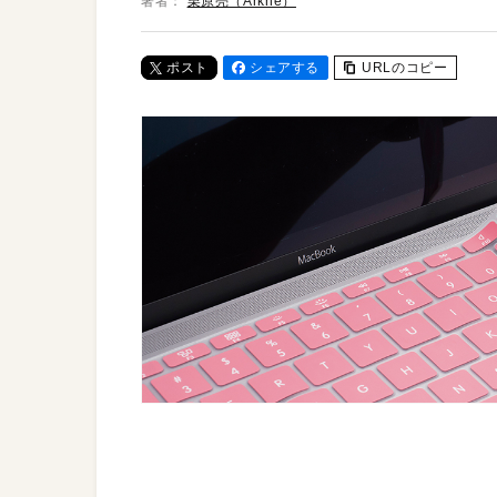
著者：
栗原亮（Arkhē）
ポスト
シェアする
URLのコピー