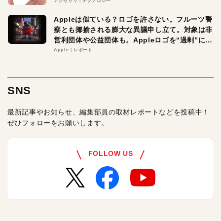
アクセサリ
テクノロジー
Appleは似ている？ロゴを許さない。フルーツ警
察とも揶揄される膨大な異議申し立て。対象は非
営利団体や公益団体も。Appleロゴを“過剰”に守
る理由とは
Apple
レポート
SNS
最新記事やお知らせ、編集部員の取材レポートなどを投稿中！
ぜひフォローをお願いします。
FOLLOW US