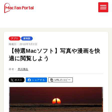
アプリ
便利技
掲載日：
2018年5月2日
【特選Macソフト】写真や漫画を快
適に閲覧しよう
著者：
早川厚志
ポスト
シェアする
URLのコピー