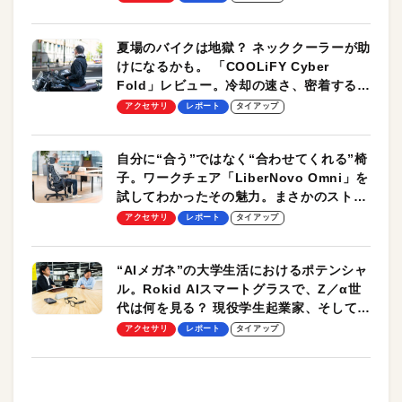
夏場のバイクは地獄？ ネッククーラーが助
けになるかも。 「COOLiFY Cyber
Fold」レビュー。冷却の速さ、密着する冷
却プレート、シンプルな操作性がグッド！
アクセサリ
レポート
タイアップ
自分に“合う”ではなく“合わせてくれる”椅
子。ワークチェア「LiberNovo Omni」を
試してわかったその魅力。まさかのストレ
ッチ機能も搭載
アクセサリ
レポート
タイアップ
“AIメガネ”の大学生活におけるポテンシャ
ル。Rokid AIスマートグラスで、Z／α世
代は何を見る？ 現役学生起業家、そして教
授による体験会レポート【PR】
アクセサリ
レポート
タイアップ