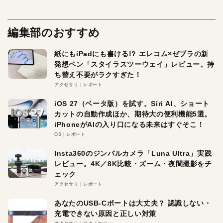
編集部のおすすめ
紙にもiPadにも書ける!? エレコム×ゼブラの新
発想ペン「スタイラスツーウェイ」レビュー。持
ち替え不要がラクすぎた！
アクセサリ
レポート
iOS 27（ベータ版）を試す。Siri AI、ショート
カットの自動作成ほか、期待大の便利機能5選。
iPhoneがAIの入り口になる未来はすぐそこ！
OS
レポート
Insta360のジンバルカメラ「Luna Ultra」実践
レビュー。4K／8K比較・ズーム・夜間撮影をチ
ェック
アクセサリ
レポート
あなたのUSB-Cポートは大丈夫？ 認識しない・
充電できない原因と正しい対策