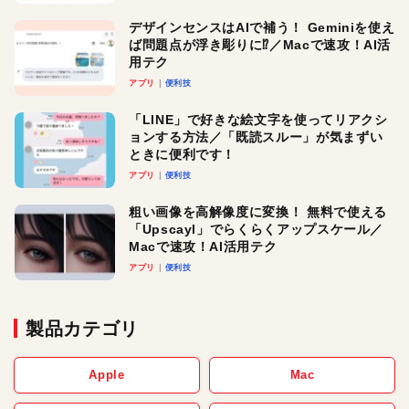
デザインセンスはAIで補う！ Geminiを使え
ば問題点が浮き彫りに⁉︎／Macで速攻！AI活
用テク
アプリ
便利技
「LINE」で好きな絵文字を使ってリアクシ
ョンする方法／「既読スルー」が気まずい
ときに便利です！
アプリ
便利技
粗い画像を高解像度に変換！ 無料で使える
「Upscayl」でらくらくアップスケール／
Macで速攻！AI活用テク
アプリ
便利技
製品カテゴリ
Apple
Mac