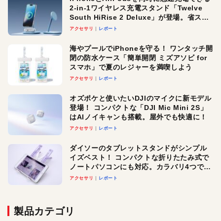
2-in-1ワイヤレス充電スタンド「Twelve
South HiRise 2 Deluxe」が登場。省スペ
ースでおしゃれに充電したい人にオスス
アクセサリ
レポート
メ！
海やプールでiPhoneを守る！ ワンタッチ開
閉の防水ケース「簡単開閉 ミズアソビ for
スマホ」で夏のレジャーを満喫しよう
アクセサリ
レポート
オズポケと使いたいDJIのマイクに新モデル
登場！ コンパクトな「DJI Mic Mini 2S」
はAIノイキャンも搭載。屋外でも快適に！
アクセサリ
レポート
ダイソーのタブレットスタンドがシンプル
イズベスト！ コンパクトな折りたたみ式で
ノートパソコンにも対応。カラバリ4つで選
べる楽しさも
アクセサリ
レポート
製品カテゴリ