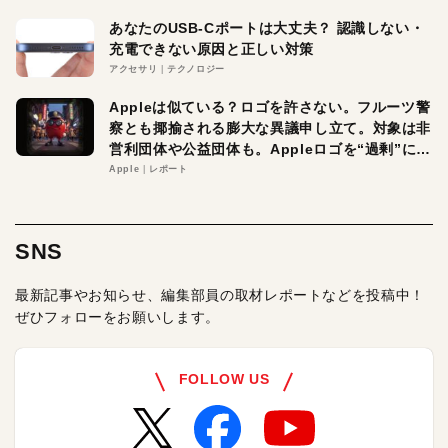
あなたのUSB-Cポートは大丈夫？ 認識しない・
充電できない原因と正しい対策
アクセサリ
テクノロジー
Appleは似ている？ロゴを許さない。フルーツ警
察とも揶揄される膨大な異議申し立て。対象は非
営利団体や公益団体も。Appleロゴを“過剰”に守
る理由とは
Apple
レポート
SNS
最新記事やお知らせ、編集部員の取材レポートなどを投稿中！
ぜひフォローをお願いします。
FOLLOW US