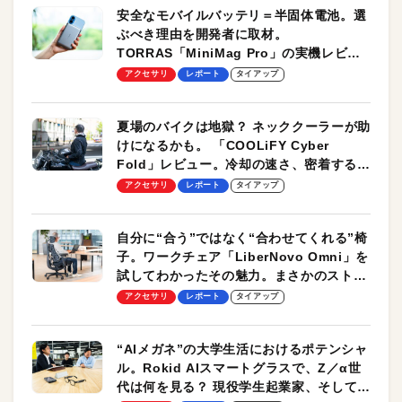
安全なモバイルバッテリ＝半固体電池。選
ぶべき理由を開発者に取材。
TORRAS「MiniMag Pro」の実機レビュ
ーも
アクセサリ
レポート
タイアップ
夏場のバイクは地獄？ ネッククーラーが助
けになるかも。 「COOLiFY Cyber
Fold」レビュー。冷却の速さ、密着する冷
却プレート、シンプルな操作性がグッド！
アクセサリ
レポート
タイアップ
自分に“合う”ではなく“合わせてくれる”椅
子。ワークチェア「LiberNovo Omni」を
試してわかったその魅力。まさかのストレ
ッチ機能も搭載
アクセサリ
レポート
タイアップ
“AIメガネ”の大学生活におけるポテンシャ
ル。Rokid AIスマートグラスで、Z／α世
代は何を見る？ 現役学生起業家、そして教