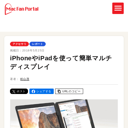
アクセサリ
レポート
掲載日：
2018年5月25日
iPhoneやiPadを使って簡単マルチ
ディスプレイ
著者：
松山茂
ポスト
シェアする
URLのコピー