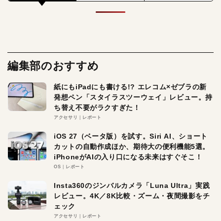
編集部のおすすめ
紙にもiPadにも書ける!? エレコム×ゼブラの新
発想ペン「スタイラスツーウェイ」レビュー。持
ち替え不要がラクすぎた！
アクセサリ
レポート
iOS 27（ベータ版）を試す。Siri AI、ショート
カットの自動作成ほか、期待大の便利機能5選。
iPhoneがAIの入り口になる未来はすぐそこ！
OS
レポート
Insta360のジンバルカメラ「Luna Ultra」実践
レビュー。4K／8K比較・ズーム・夜間撮影をチ
ェック
アクセサリ
レポート