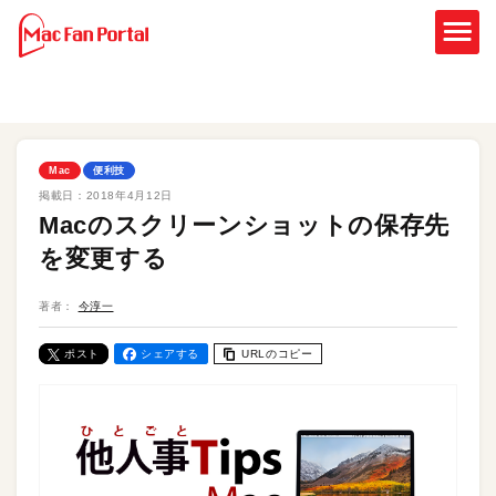
Mac
便利技
掲載日：
2018年4月12日
Macのスクリーンショットの保存先
を変更する
著者：
今淳一
ポスト
シェアする
URLのコピー