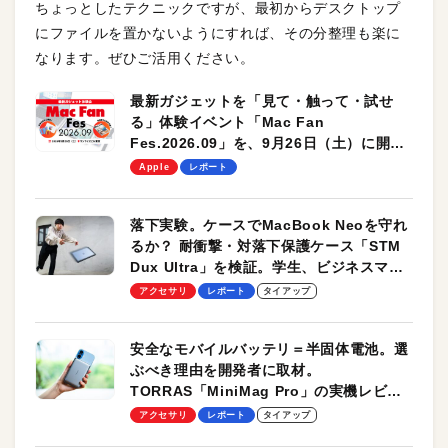
ちょっとしたテクニックですが、最初からデスクトップ
にファイルを置かないようにすれば、その分整理も楽に
なります。ぜひご活用ください。
最新ガジェットを「見て・触って・試せ
る」体験イベント「Mac Fan
Fes.2026.09」を、9月26日（土）に開催
します！
Apple
レポート
落下実験。ケースでMacBook Neoを守れ
るか？ 耐衝撃・対落下保護ケース「STM
Dux Ultra」を検証。学生、ビジネスマン
のモバイルユースに最適！
アクセサリ
レポート
タイアップ
安全なモバイルバッテリ＝半固体電池。選
ぶべき理由を開発者に取材。
TORRAS「MiniMag Pro」の実機レビュ
ーも
アクセサリ
レポート
タイアップ