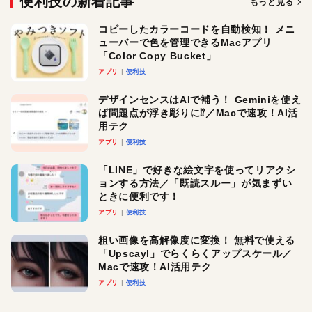
便利技の新着記事
もっと見る
コピーしたカラーコードを自動検知！ メニ
ューバーで色を管理できるMacアプリ
「Color Copy Bucket」
アプリ
便利技
デザインセンスはAIで補う！ Geminiを使え
ば問題点が浮き彫りに⁉︎／Macで速攻！AI活
用テク
アプリ
便利技
「LINE」で好きな絵文字を使ってリアクシ
ョンする方法／「既読スルー」が気まずい
ときに便利です！
アプリ
便利技
粗い画像を高解像度に変換！ 無料で使える
「Upscayl」でらくらくアップスケール／
Macで速攻！AI活用テク
アプリ
便利技