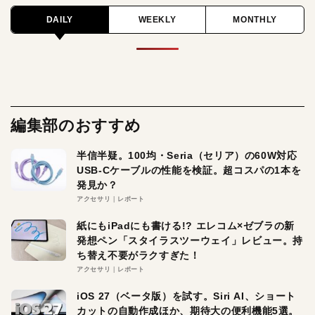
DAILY
WEEKLY
MONTHLY
編集部のおすすめ
半信半疑。100均・Seria（セリア）の60W対応
USB-Cケーブルの性能を検証。超コスパの1本を
発見か？
アクセサリ
レポート
紙にもiPadにも書ける!? エレコム×ゼブラの新
発想ペン「スタイラスツーウェイ」レビュー。持
ち替え不要がラクすぎた！
アクセサリ
レポート
iOS 27（ベータ版）を試す。Siri AI、ショート
カットの自動作成ほか、期待大の便利機能5選。