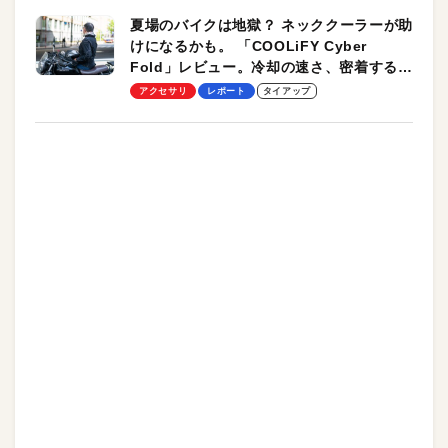
夏場のバイクは地獄？ ネッククーラーが助
けになるかも。 「COOLiFY Cyber
Fold」レビュー。冷却の速さ、密着する冷
却プレート、シンプルな操作性がグッド！
アクセサリ
レポート
タイアップ