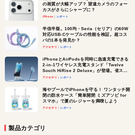
の画質が大幅アップ？ 望遠カメラのフォー
カスがさらにシャープに？
iPhone
レポート
半信半疑。100均・Seria（セリア）の60W
対応USB-Cケーブルの性能を検証。超コス
パの1本を発見か？
アクセサリ
レポート
iPhoneとAirPodsを同時に急速充電できる
2-in-1ワイヤレス充電スタンド「Twelve
South HiRise 2 Deluxe」が登場。省スペ
ースでおしゃれに充電したい人にオスス
アクセサリ
レポート
メ！
海やプールでiPhoneを守る！ ワンタッチ開
閉の防水ケース「簡単開閉 ミズアソビ for
スマホ」で夏のレジャーを満喫しよう
アクセサリ
レポート
製品カテゴリ