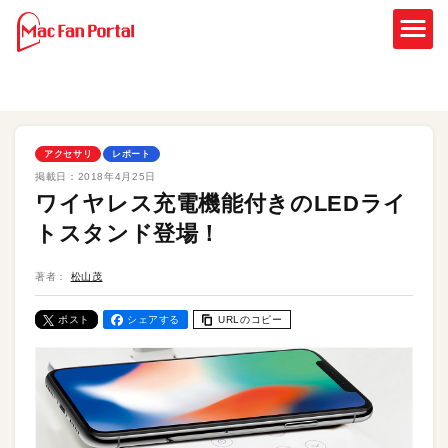
アクセサリ
レポート
掲載日：
2018年4月25日
ワイヤレス充電機能付きのLEDライ
トスタンド登場！
著者：
松山茂
ポスト
シェアする
URLのコピー