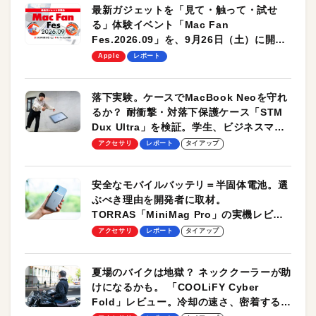
最新ガジェットを「見て・触って・試せ
る」体験イベント「Mac Fan
Fes.2026.09」を、9月26日（土）に開催
します！
Apple
レポート
落下実験。ケースでMacBook Neoを守れ
るか？ 耐衝撃・対落下保護ケース「STM
Dux Ultra」を検証。学生、ビジネスマン
のモバイルユースに最適！
アクセサリ
レポート
タイアップ
安全なモバイルバッテリ＝半固体電池。選
ぶべき理由を開発者に取材。
TORRAS「MiniMag Pro」の実機レビュ
ーも
アクセサリ
レポート
タイアップ
夏場のバイクは地獄？ ネッククーラーが助
けになるかも。 「COOLiFY Cyber
Fold」レビュー。冷却の速さ、密着する冷