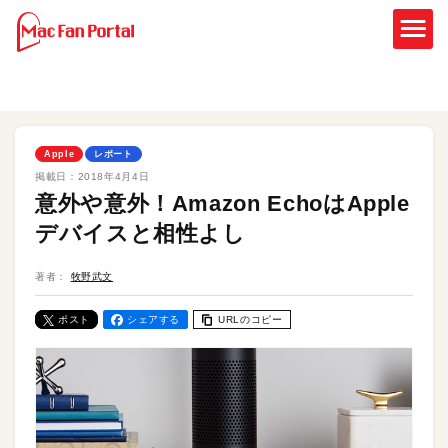
Apple
レポート
掲載日：
2018年4月4日
意外や意外！Amazon EchoはApple
デバイスと相性よし
著者：
牧野武文
ポスト
シェアする
URLのコピー