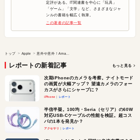
定評がある。IT関連書を中心に「玩具」
「ゲーム」「文学」など、さまざまなジャ
ンルの書籍を幅広く執筆。
この著者の記事一覧
トップ
Apple
意外や意外！Amazon EchoはAppleデバイスと相性よし
レポートの新着記事
もっと見る
次期iPhoneのカメラを考察。ナイトモード
の画質が大幅アップ？ 望遠カメラのフォー
カスがさらにシャープに？
iPhone
レポート
半信半疑。100均・Seria（セリア）の60W
対応USB-Cケーブルの性能を検証。超コス
パの1本を発見か？
アクセサリ
レポート