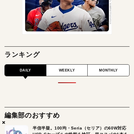
ランキング
DAILY
WEEKLY
MONTHLY
編集部のおすすめ
×
×
×
半信半疑。100均・Seria（セリア）の60W対応