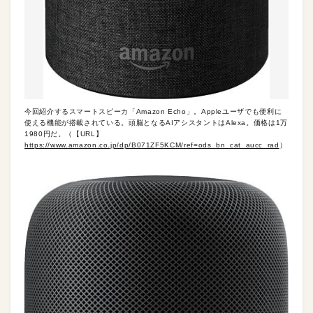
今回紹介するスマートスピーカ「Amazon Echo」。Appleユーザでも便利に
使える機能が搭載されている。頭脳となるAIアシスタントはAlexa。価格は1万
1980円だ。（【URL】
https://www.amazon.co.jp/dp/B071ZF5KCM/ref=ods_bn_cat_aucc_rad
）