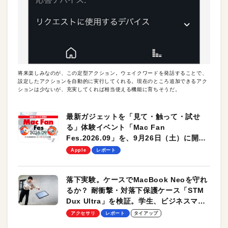
将来楽しみなのが、この定型アクション。ウェイクワードを発話することで、
設定したアクションを自動的に実行してくれる。現在のところ追加できるアク
ションは少ないが、充実してくれば相当使える機能に育ちそうだ。
最新ガジェットを「見て・触って・試せ
る」体験イベント「Mac Fan
Fes.2026.09」を、9月26日（土）に開催
します！
Apple
レポート
落下実験。ケースでMacBook Neoを守れ
るか？ 耐衝撃・対落下保護ケース「STM
Dux Ultra」を検証。学生、ビジネスマン
のモバイルユースに最適！
アクセサリ
レポート
タイアップ