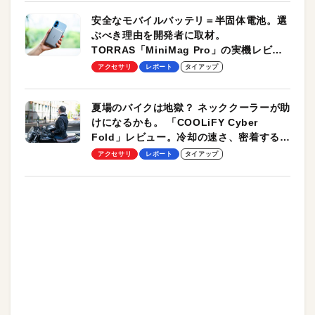
安全なモバイルバッテリ＝半固体電池。選
ぶべき理由を開発者に取材。
TORRAS「MiniMag Pro」の実機レビュ
ーも
アクセサリ
レポート
タイアップ
夏場のバイクは地獄？ ネッククーラーが助
けになるかも。 「COOLiFY Cyber
Fold」レビュー。冷却の速さ、密着する冷
却プレート、シンプルな操作性がグッド！
アクセサリ
レポート
タイアップ