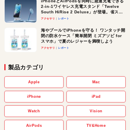
iPhoneとAirPodsを同時に急速充電できる
2-in-1ワイヤレス充電スタンド「Twelve
South HiRise 2 Deluxe」が登場。省スペ
ースでおしゃれに充電したい人にオスス
アクセサリ
レポート
メ！
海やプールでiPhoneを守る！ ワンタッチ開
閉の防水ケース「簡単開閉 ミズアソビ for
スマホ」で夏のレジャーを満喫しよう
アクセサリ
レポート
製品カテゴリ
Apple
Mac
iPhone
iPad
Watch
Vision
AirPods
TV&Home