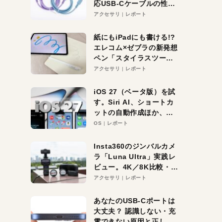
応USB-Cケーブルの性能
を検証。超コスパの1本を
アクセサリ
レポート
発見か？
紙にもiPadにも書ける!?
エレコム×ゼブラの新発想
ペン「スタイラスツーウ
ェイ」レビュー。持ち替
アクセサリ
レポート
え不要がラクすぎた！
iOS 27（ベータ版）を試
す。Siri AI、ショートカ
ットの自動作成ほか、期
待大の便利機能5選。
OS
レポート
iPhoneがAIの入り口にな
る未来はすぐそこ！
Insta360のジンバルカメ
ラ「Luna Ultra」実践レ
ビュー。4K／8K比較・ズ
ーム・夜間撮影をチェッ
アクセサリ
レポート
ク
あなたのUSB-Cポートは
大丈夫？ 認識しない・充
電できない原因と正しい