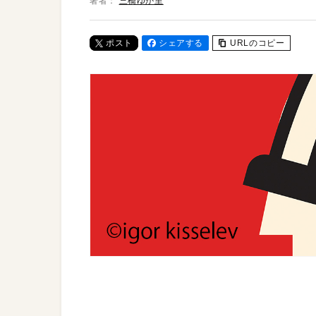
著者：
三橋ゆか里
ポスト
シェアする
URLのコピー