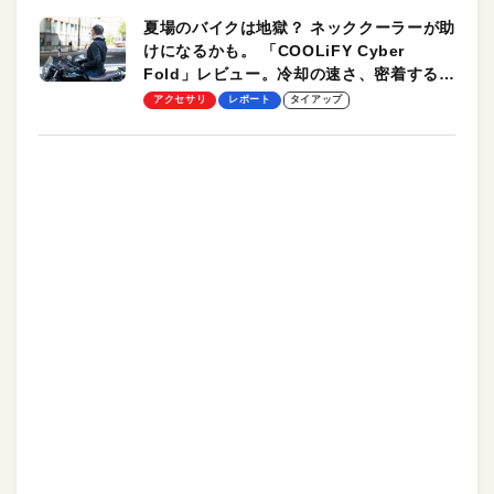
夏場のバイクは地獄？ ネッククーラーが助
けになるかも。 「COOLiFY Cyber
Fold」レビュー。冷却の速さ、密着する冷
却プレート、シンプルな操作性がグッド！
アクセサリ
レポート
タイアップ