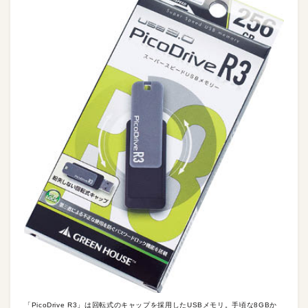
「PicoDrive R3」は回転式のキャップを採用したUSBメモリ。手頃な8GBか