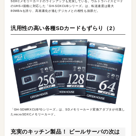
SDXCメモリーカードのラインアップも充実している。ウルトラハイスピード
のUHS-I規格に対応した「GH-SDXCUBシリーズ」は、転送速度は最大
80MB/sを誇り、高画素化が進むデジカメとの相性も抜群だ。
汎用性の高い各種SDカードもずらり（2）
「GH-SDMRXCUB*Gシリーズ」は、SDメモリーカード変換アダプタが付属し
たmicroSDXCメモリーカード。
充実のキッチン製品！ ビールサーバの次は