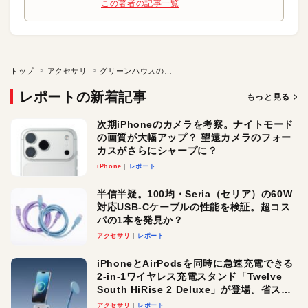
この著者の記事一覧
トップ
アクセサリ
グリーンハウスの注目製品をチェック
レポートの新着記事
もっと見る
次期iPhoneのカメラを考察。ナイトモード
の画質が大幅アップ？ 望遠カメラのフォー
カスがさらにシャープに？
iPhone
レポート
半信半疑。100均・Seria（セリア）の60W
対応USB-Cケーブルの性能を検証。超コス
パの1本を発見か？
アクセサリ
レポート
iPhoneとAirPodsを同時に急速充電できる
2-in-1ワイヤレス充電スタンド「Twelve
South HiRise 2 Deluxe」が登場。省スペ
ースでおしゃれに充電したい人にオスス
アクセサリ
レポート