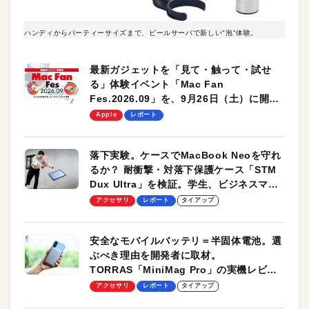
ハンディからパーティーサイズまで、ビールサーバで新しい"泡"体験。
最新ガジェットを「見て・触って・試せ
る」体験イベント「Mac Fan
Fes.2026.09」を、9月26日（土）に開催
します！
Apple
レポート
落下実験。ケースでMacBook Neoを守れ
るか？ 耐衝撃・対落下保護ケース「STM
Dux Ultra」を検証。学生、ビジネスマン
のモバイルユースに最適！
アクセサリ
レポート
タイアップ
安全なモバイルバッテリ＝半固体電池。選
ぶべき理由を開発者に取材。
TORRAS「MiniMag Pro」の実機レビュ
ーも
アクセサリ
レポート
タイアップ