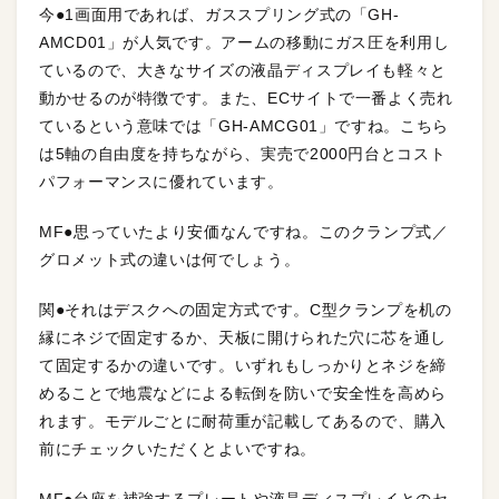
今●1画面用であれば、ガススプリング式の「GH-
AMCD01」が人気です。アームの移動にガス圧を利用し
ているので、大きなサイズの液晶ディスプレイも軽々と
動かせるのが特徴です。また、ECサイトで一番よく売れ
ているという意味では「GH-AMCG01」ですね。こちら
は5軸の自由度を持ちながら、実売で2000円台とコスト
パフォーマンスに優れています。
MF●思っていたより安価なんですね。このクランプ式／
グロメット式の違いは何でしょう。
関●それはデスクへの固定方式です。C型クランプを机の
縁にネジで固定するか、天板に開けられた穴に芯を通し
て固定するかの違いです。いずれもしっかりとネジを締
めることで地震などによる転倒を防いで安全性を高めら
れます。モデルごとに耐荷重が記載してあるので、購入
前にチェックいただくとよいですね。
MF●台座を補強するプレートや液晶ディスプレイとのセ