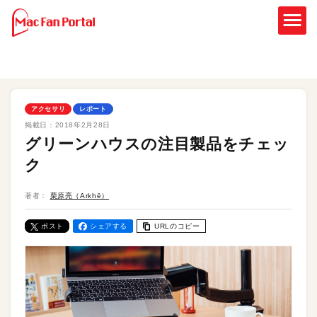
アクセサリ
レポート
掲載日：
2018年2月28日
グリーンハウスの注目製品をチェッ
ク
著者：
栗原亮（Arkhē）
ポスト
シェアする
URLのコピー