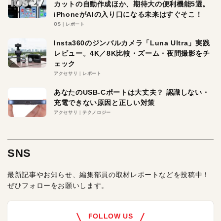
カットの自動作成ほか、期待大の便利機能5選。
iPhoneがAIの入り口になる未来はすぐそこ！
OS
レポート
Insta360のジンバルカメラ「Luna Ultra」実践
レビュー。4K／8K比較・ズーム・夜間撮影をチ
ェック
アクセサリ
レポート
あなたのUSB-Cポートは大丈夫？ 認識しない・
充電できない原因と正しい対策
アクセサリ
テクノロジー
SNS
最新記事やお知らせ、編集部員の取材レポートなどを投稿中！
ぜひフォローをお願いします。
FOLLOW US