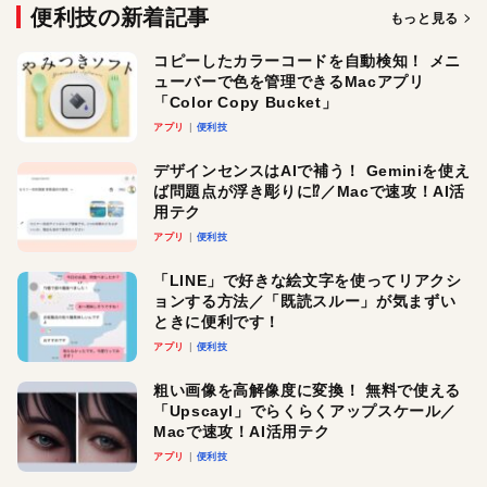
便利技の新着記事
もっと見る
コピーしたカラーコードを自動検知！ メニ
ューバーで色を管理できるMacアプリ
「Color Copy Bucket」
アプリ
便利技
デザインセンスはAIで補う！ Geminiを使え
ば問題点が浮き彫りに⁉︎／Macで速攻！AI活
用テク
アプリ
便利技
「LINE」で好きな絵文字を使ってリアクシ
ョンする方法／「既読スルー」が気まずい
ときに便利です！
アプリ
便利技
粗い画像を高解像度に変換！ 無料で使える
「Upscayl」でらくらくアップスケール／
Macで速攻！AI活用テク
アプリ
便利技