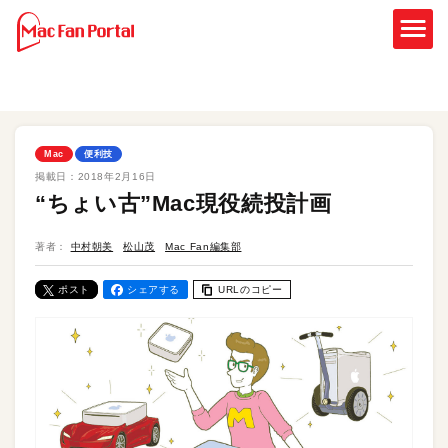
Mac
便利技
掲載日：
2018年2月16日
“ちょい古”Mac現役続投計画
著者：
中村朝美
松山茂
Mac Fan編集部
ポスト
シェアする
URLのコピー