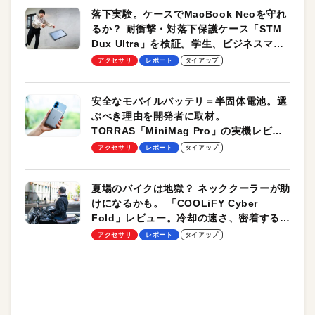
落下実験。ケースでMacBook Neoを守れ
るか？ 耐衝撃・対落下保護ケース「STM
Dux Ultra」を検証。学生、ビジネスマン
のモバイルユースに最適！
アクセサリ
レポート
タイアップ
安全なモバイルバッテリ＝半固体電池。選
ぶべき理由を開発者に取材。
TORRAS「MiniMag Pro」の実機レビュ
ーも
アクセサリ
レポート
タイアップ
夏場のバイクは地獄？ ネッククーラーが助
けになるかも。 「COOLiFY Cyber
Fold」レビュー。冷却の速さ、密着する冷
却プレート、シンプルな操作性がグッド！
アクセサリ
レポート
タイアップ