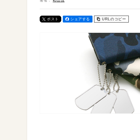
著者：
松山茂
ポスト
シェアする
URLのコピー