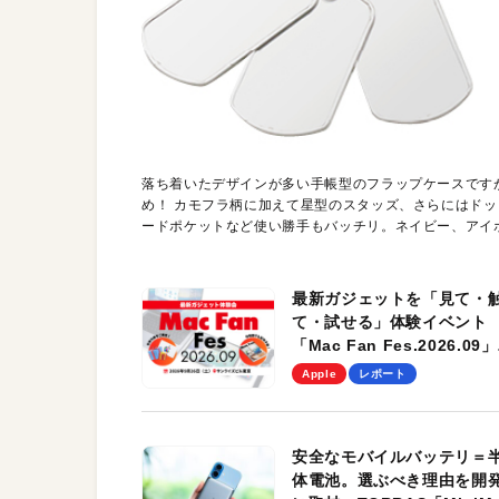
落ち着いたデザインが多い手帳型のフラップケースです
め！ カモフラ柄に加えて星型のスタッズ、さらにはド
ードポケットなど使い勝手もバッチリ。ネイビー、アイ
最新ガジェットを「見て・
て・試せる」体験イベント
「Mac Fan Fes.2026.09」
を、9月26日（土）に開催
Apple
レポート
す！
安全なモバイルバッテリ＝
体電池。選ぶべき理由を開