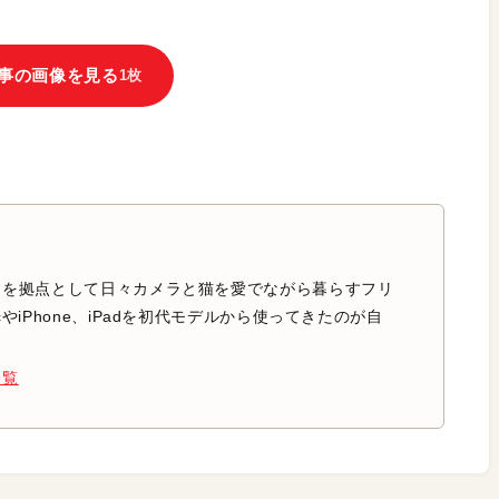
事の画像を見る
1枚
中を拠点として日々カメラと猫を愛でながら暮らすフリ
やiPhone、iPadを初代モデルから使ってきたのが自
一覧