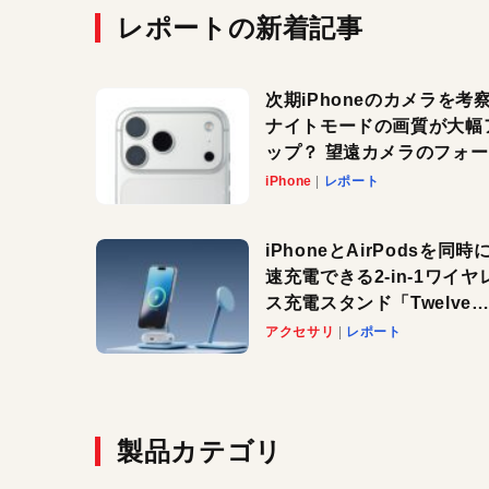
レポートの新着記事
次期iPhoneのカメラを考
ナイトモードの画質が大幅
ップ？ 望遠カメラのフォ
スがさらにシャープに？
iPhone
レポート
iPhoneとAirPodsを同時
速充電できる2-in-1ワイヤ
ス充電スタンド「Twelve
South HiRise 2 Deluxe
アクセサリ
レポート
登場。省スペースでおしゃ
に充電したい人にオススメ
製品カテゴリ