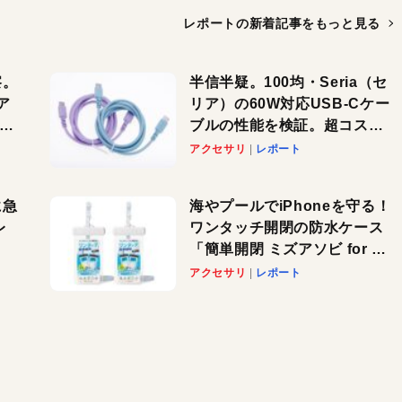
レポートの新着記事を
もっと見る
察。
半信半疑。100均・Seria（セ
ア
リア）の60W対応USB-Cケー
ーカ
ブルの性能を検証。超コスパ
の1本を発見か？
アクセサリ
レポート
に急
海やプールでiPhoneを守る！
レ
ワンタッチ開閉の防水ケース
「簡単開閉 ミズアソビ for ス
」が
マホ」で夏のレジャーを満喫
アクセサリ
レポート
れ
しよう
！