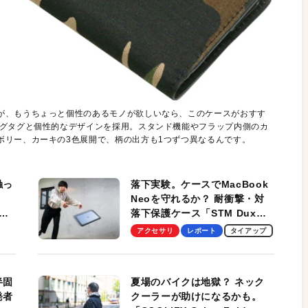
が、もうちょっと個性のあるモノが欲しいなら、このケースがおすす
ッグタグと個性的なデザインを採用。スタンド機能やフラップ内側のカ
ボリー、カーキの3色展開で、柄の出方も1つずつ異なるんです。
触っ
落下実験。ケースでMacBook
Neoを守れるか？ 耐衝撃・対
落下保護ケース「STM Dux
しま
Ultra」を検証。学生、ビジネ
アクセサリ
レポート
タイアップ
スマンのモバイルユースに最
適！
半固
夏場のバイクは地獄？ ネック
発者
クーラーが助けになるかも。