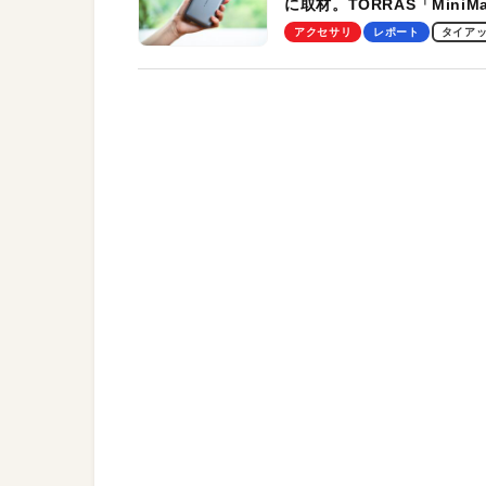
に取材。TORRAS「MiniM
Pro」の実機レビューも
アクセサリ
レポート
タイア