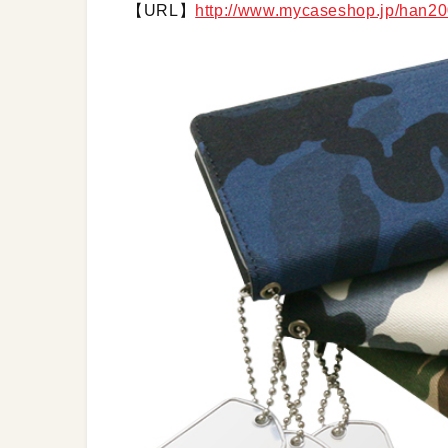
【URL】
http://www.mycaseshop.jp/han2