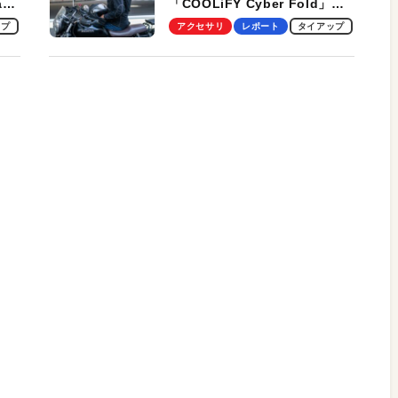
ag
「COOLiFY Cyber Fold」レ
ビュー。冷却の速さ、密着する
ップ
アクセサリ
レポート
タイアップ
冷却プレート、シンプルな操作
性がグッド！