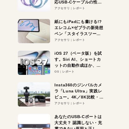
応USB-Cケーブルの性能
を検証。超コスパの1本を
アクセサリ
レポート
発見か？
紙にもiPadにも書ける!?
エレコム×ゼブラの新発想
ペン「スタイラスツーウ
ェイ」レビュー。持ち替
アクセサリ
レポート
え不要がラクすぎた！
iOS 27（ベータ版）を試
す。Siri AI、ショートカ
ットの自動作成ほか、期
待大の便利機能5選。
OS
レポート
iPhoneがAIの入り口にな
る未来はすぐそこ！
Insta360のジンバルカメ
ラ「Luna Ultra」実践レ
ビュー。4K／8K比較・ズ
ーム・夜間撮影をチェッ
アクセサリ
レポート
ク
あなたのUSB-Cポートは
大丈夫？ 認識しない・充
電できない原因と正しい