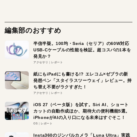
編集部のおすすめ
半信半疑。100均・Seria（セリア）の60W対応
USB-Cケーブルの性能を検証。超コスパの1本を
発見か？
アクセサリ
レポート
紙にもiPadにも書ける!? エレコム×ゼブラの新
発想ペン「スタイラスツーウェイ」レビュー。持
ち替え不要がラクすぎた！
アクセサリ
レポート
iOS 27（ベータ版）を試す。Siri AI、ショート
カットの自動作成ほか、期待大の便利機能5選。
iPhoneがAIの入り口になる未来はすぐそこ！
OS
レポート
Insta360のジンバルカメラ「Luna Ultra」実践