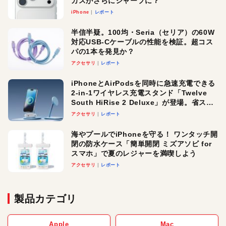
カスがさらにシャープに？
iPhone
レポート
半信半疑。100均・Seria（セリア）の60W
対応USB-Cケーブルの性能を検証。超コス
パの1本を発見か？
アクセサリ
レポート
iPhoneとAirPodsを同時に急速充電できる
2-in-1ワイヤレス充電スタンド「Twelve
South HiRise 2 Deluxe」が登場。省スペ
ースでおしゃれに充電したい人にオスス
アクセサリ
レポート
メ！
海やプールでiPhoneを守る！ ワンタッチ開
閉の防水ケース「簡単開閉 ミズアソビ for
スマホ」で夏のレジャーを満喫しよう
アクセサリ
レポート
製品カテゴリ
Apple
Mac