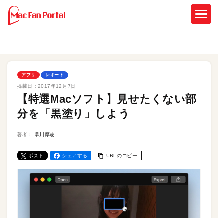
アプリ
レポート
掲載日：
2017年12月7日
【特選Macソフト】見せたくない部
分を「黒塗り」しよう
著者：
早川厚志
ポスト
シェアする
URLのコピー