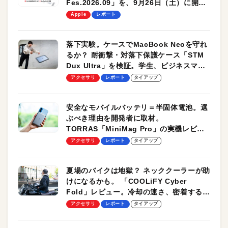
Fes.2026.09」を、9月26日（土）に開催
します！
Apple
レポート
落下実験。ケースでMacBook Neoを守れ
るか？ 耐衝撃・対落下保護ケース「STM
Dux Ultra」を検証。学生、ビジネスマン
のモバイルユースに最適！
アクセサリ
レポート
タイアップ
安全なモバイルバッテリ＝半固体電池。選
ぶべき理由を開発者に取材。
TORRAS「MiniMag Pro」の実機レビュ
ーも
アクセサリ
レポート
タイアップ
夏場のバイクは地獄？ ネッククーラーが助
けになるかも。 「COOLiFY Cyber
Fold」レビュー。冷却の速さ、密着する冷
却プレート、シンプルな操作性がグッド！
アクセサリ
レポート
タイアップ