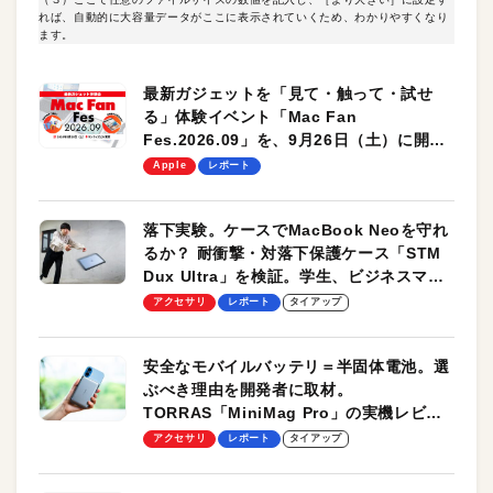
れば、自動的に大容量データがここに表示されていくため、わかりやすくなり
ます。
最新ガジェットを「見て・触って・試せ
る」体験イベント「Mac Fan
Fes.2026.09」を、9月26日（土）に開催
します！
Apple
レポート
落下実験。ケースでMacBook Neoを守れ
るか？ 耐衝撃・対落下保護ケース「STM
Dux Ultra」を検証。学生、ビジネスマン
のモバイルユースに最適！
アクセサリ
レポート
タイアップ
安全なモバイルバッテリ＝半固体電池。選
ぶべき理由を開発者に取材。
TORRAS「MiniMag Pro」の実機レビュ
ーも
アクセサリ
レポート
タイアップ