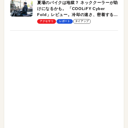
夏場のバイクは地獄？ ネッククーラーが助
けになるかも。 「COOLiFY Cyber
Fold」レビュー。冷却の速さ、密着する冷
却プレート、シンプルな操作性がグッド！
アクセサリ
レポート
タイアップ