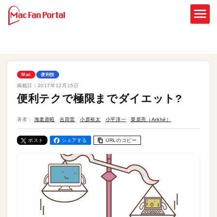
Mac
便利技
掲載日：
2017年12月15日
便利テクで極限までダイエット?
著者：
海老原昭
吉田雷
小原裕太
小平淳一
栗原亮（Arkhē）
ポスト
シェアする
URLのコピー