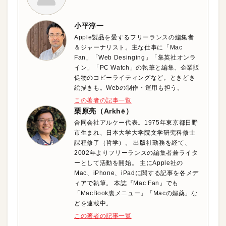
小平淳一
Apple製品を愛するフリーランスの編集者
＆ジャーナリスト。主な仕事に「Mac
Fan」「Web Desinging」「集英社オンラ
イン」「PC Watch」の執筆と編集、企業販
促物のコピーライティングなど。ときどき
絵描きも。Webの制作・運用も担う。
この著者の記事一覧
栗原亮（Arkhē）
合同会社アルケー代表。1975年東京都日野
市生まれ、日本大学大学院文学研究科修士
課程修了（哲学）。 出版社勤務を経て、
2002年よりフリーランスの編集者兼ライタ
ーとして活動を開始。 主にApple社の
Mac、iPhone、iPadに関する記事を各メデ
ィアで執筆。 本誌『Mac Fan』でも
「MacBook裏メニュー」「Macの媚薬」な
どを連載中。
この著者の記事一覧