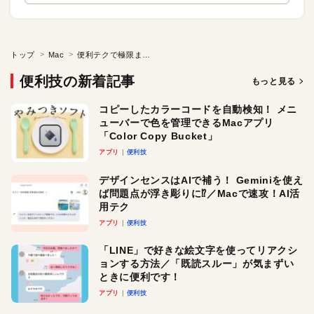
トップ
Mac
便利テクで極限までダイエット?
便利技の新着記事
もっと見る
コピーしたカラーコードを自動検知！ メニ
ューバーで色を管理できるMacアプリ
「Color Copy Bucket」
アプリ
便利技
デザインセンスはAIで補う！ Geminiを使え
ば問題点が浮き彫りに⁉︎／Macで速攻！AI活
用テク
アプリ
便利技
「LINE」で好きな絵文字を使ってリアクシ
ョンする方法／「既読スルー」が気まずい
ときに便利です！
アプリ
便利技