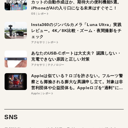
カットの自動作成ほか、期待大の便利機能5選。
iPhoneがAIの入り口になる未来はすぐそこ！
OS
レポート
Insta360のジンバルカメラ「Luna Ultra」実践
レビュー。4K／8K比較・ズーム・夜間撮影をチ
ェック
アクセサリ
レポート
あなたのUSB-Cポートは大丈夫？ 認識しない・
充電できない原因と正しい対策
アクセサリ
テクノロジー
Appleは似ている？ロゴを許さない。フルーツ警
察とも揶揄される膨大な異議申し立て。対象は非
営利団体や公益団体も。Appleロゴを“過剰”に守
る理由とは
Apple
レポート
SNS