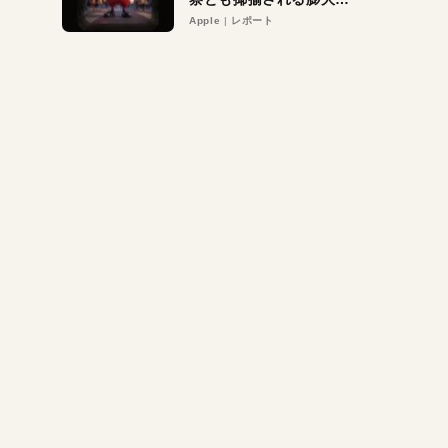
異議申し立て。対象は非
Apple
レポート
営利団体や公益団体も。
Appleロゴを“過剰”に守
る理由とは