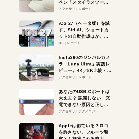
ペン「スタイラスツーウ
ェイ」レビュー。持ち替
アクセサリ
レポート
え不要がラクすぎた！
iOS 27（ベータ版）を試
す。Siri AI、ショートカ
ットの自動作成ほか、期
待大の便利機能5選。
OS
レポート
iPhoneがAIの入り口にな
る未来はすぐそこ！
Insta360のジンバルカメ
ラ「Luna Ultra」実践レ
ビュー。4K／8K比較・ズ
ーム・夜間撮影をチェッ
アクセサリ
レポート
ク
あなたのUSB-Cポートは
大丈夫？ 認識しない・充
電できない原因と正しい
対策
アクセサリ
テクノロジー
Appleは似ている？ロゴ
を許さない。フルーツ警
察とも揶揄される膨大な