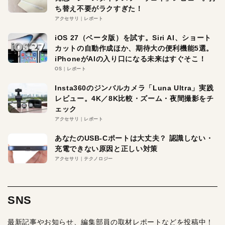
ち替え不要がラクすぎた！
アクセサリ
レポート
iOS 27（ベータ版）を試す。Siri AI、ショート
カットの自動作成ほか、期待大の便利機能5選。
iPhoneがAIの入り口になる未来はすぐそこ！
OS
レポート
Insta360のジンバルカメラ「Luna Ultra」実践
レビュー。4K／8K比較・ズーム・夜間撮影をチ
ェック
アクセサリ
レポート
あなたのUSB-Cポートは大丈夫？ 認識しない・
充電できない原因と正しい対策
アクセサリ
テクノロジー
SNS
最新記事やお知らせ、編集部員の取材レポートなどを投稿中！