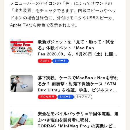
メニューバーのアイコンの「色」によってサウンドの
「出力装置」をチェックできます。内蔵スピーカやヘッ
ドホンの場合は緑色に、外付けモニタやUSBスピーカ、
Apple TVなら赤色で表示されます。
最新ガジェットを「見て・触って・試せ
る」体験イベント「Mac Fan
Fes.2026.09」を、9月26日（土）に開催
します！
Apple
レポート
落下実験。ケースでMacBook Neoを守れ
るか？ 耐衝撃・対落下保護ケース「STM
Dux Ultra」を検証。学生、ビジネスマン
のモバイルユースに最適！
アクセサリ
レポート
タイアップ
安全なモバイルバッテリ＝半固体電池。選
ぶべき理由を開発者に取材。
TORRAS「MiniMag Pro」の実機レビュ