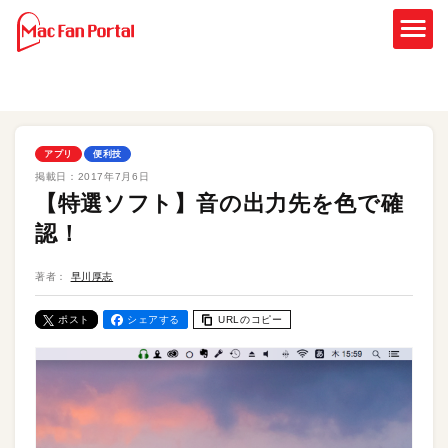
アプリ
便利技
掲載日：
2017年7月6日
【特選ソフト】音の出力先を色で確
認！
著者：
早川厚志
ポスト
シェアする
URLのコピー