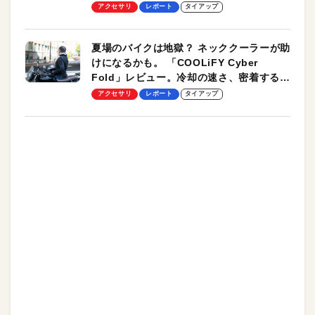
ーも
アクセサリ
レポート
タイアップ
夏場のバイクは地獄？ ネッククーラーが助
けになるかも。 「COOLiFY Cyber
Fold」レビュー。冷却の速さ、密着する冷
却プレート、シンプルな操作性がグッド！
アクセサリ
レポート
タイアップ