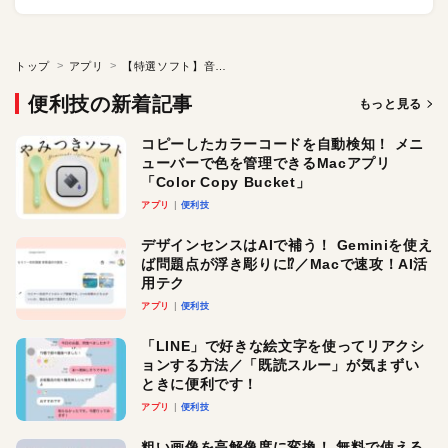
トップ
アプリ
【特選ソフト】音の出力先を色で確認！
便利技の新着記事
もっと見る
コピーしたカラーコードを自動検知！ メニ
ューバーで色を管理できるMacアプリ
「Color Copy Bucket」
アプリ
便利技
デザインセンスはAIで補う！ Geminiを使え
ば問題点が浮き彫りに⁉︎／Macで速攻！AI活
用テク
アプリ
便利技
「LINE」で好きな絵文字を使ってリアクシ
ョンする方法／「既読スルー」が気まずい
ときに便利です！
アプリ
便利技
粗い画像を高解像度に変換！ 無料で使える