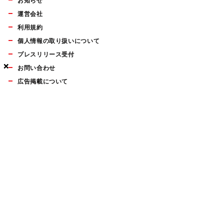
お知らせ
運営会社
利用規約
個人情報の取り扱いについて
プレスリリース受付
×
×
×
お問い合わせ
広告掲載について
マイナビBOOKS
Mac Fan Portalの人気記事ランキングやおすすめ記事、編集部
員によるコラムなどをまとめたメールマガジンを毎週金曜日に
配信します。お気軽にご登録ください。
Mac Fan メールマガジン
無料登録はこちら