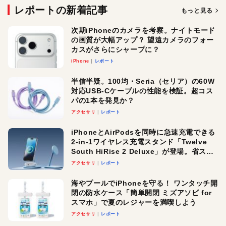
レポートの新着記事
もっと見る
次期iPhoneのカメラを考察。ナイトモード
の画質が大幅アップ？ 望遠カメラのフォー
カスがさらにシャープに？
iPhone
レポート
半信半疑。100均・Seria（セリア）の60W
対応USB-Cケーブルの性能を検証。超コス
パの1本を発見か？
アクセサリ
レポート
iPhoneとAirPodsを同時に急速充電できる
2-in-1ワイヤレス充電スタンド「Twelve
South HiRise 2 Deluxe」が登場。省スペ
ースでおしゃれに充電したい人にオスス
アクセサリ
レポート
メ！
海やプールでiPhoneを守る！ ワンタッチ開
閉の防水ケース「簡単開閉 ミズアソビ for
スマホ」で夏のレジャーを満喫しよう
アクセサリ
レポート