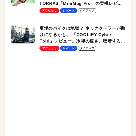
TORRAS「MiniMag Pro」の実機レビュ
ーも
アクセサリ
レポート
タイアップ
夏場のバイクは地獄？ ネッククーラーが助
けになるかも。 「COOLiFY Cyber
Fold」レビュー。冷却の速さ、密着する冷
却プレート、シンプルな操作性がグッド！
アクセサリ
レポート
タイアップ