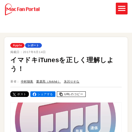
Apple
レポート
掲載日：
2017年6月14日
イマドキiTunesを正しく理解しよ
う！
著者：
中村朝美
栗原亮（Arkhē）
氷川りそな
ポスト
シェアする
URLのコピー