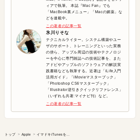
ィアで執筆。 本誌『Mac Fan』でも
「MacBook裏メニュー」「Macの媚薬」な
どを連載中。
この著者の記事一覧
氷川りそな
テクニカルライター。システム構築やユー
ザのサポート、トレーニングといった実務
の傍ら、アップル周辺の技術やテクノロジ
ーを中心に専門雑誌への技術記事を、また
アドビやアップルのソフトウェアの解説実
践書籍なども執筆する。近著は「iLife入門
活用ガイド」「iMovieマスターブック」
「Photoshop CS6マスターブック」
「Illustrator逆引きクイックリファレンス」
（いずれも共著:マイナビ刊）など。
この著者の記事一覧
トップ
Apple
イマドキiTunesを正しく理解しよう！