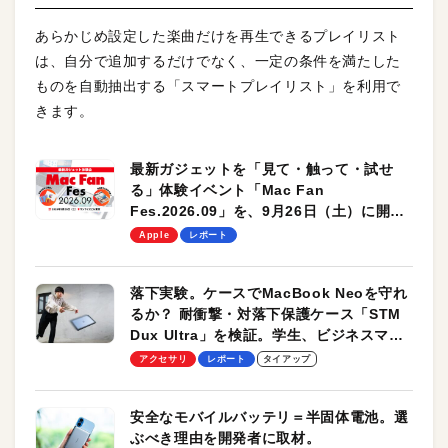
あらかじめ設定した楽曲だけを再生できるプレイリスト
は、自分で追加するだけでなく、一定の条件を満たした
ものを自動抽出する「スマートプレイリスト」を利用で
きます。
最新ガジェットを「見て・触って・試せ
る」体験イベント「Mac Fan
Fes.2026.09」を、9月26日（土）に開催
します！
Apple
レポート
落下実験。ケースでMacBook Neoを守れ
るか？ 耐衝撃・対落下保護ケース「STM
Dux Ultra」を検証。学生、ビジネスマン
のモバイルユースに最適！
アクセサリ
レポート
タイアップ
安全なモバイルバッテリ＝半固体電池。選
ぶべき理由を開発者に取材。