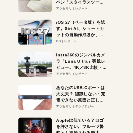
ペン「スタイラスツーウ
ェイ」レビュー。持ち替
アクセサリ
レポート
え不要がラクすぎた！
iOS 27（ベータ版）を試
す。Siri AI、ショートカ
ットの自動作成ほか、期
待大の便利機能5選。
OS
レポート
iPhoneがAIの入り口にな
る未来はすぐそこ！
Insta360のジンバルカメ
ラ「Luna Ultra」実践レ
ビュー。4K／8K比較・ズ
ーム・夜間撮影をチェッ
アクセサリ
レポート
ク
あなたのUSB-Cポートは
大丈夫？ 認識しない・充
電できない原因と正しい
対策
アクセサリ
テクノロジー
Appleは似ている？ロゴ
を許さない。フルーツ警
察とも揶揄される膨大な