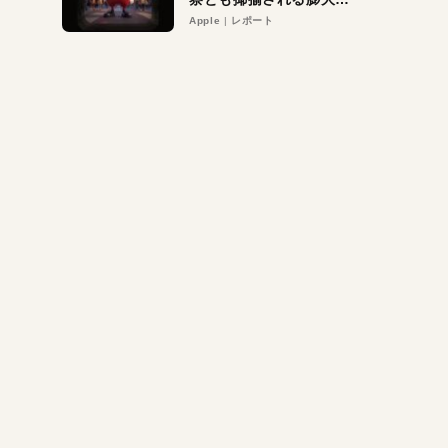
異議申し立て。対象は非
Apple
レポート
営利団体や公益団体も。
Appleロゴを“過剰”に守
る理由とは