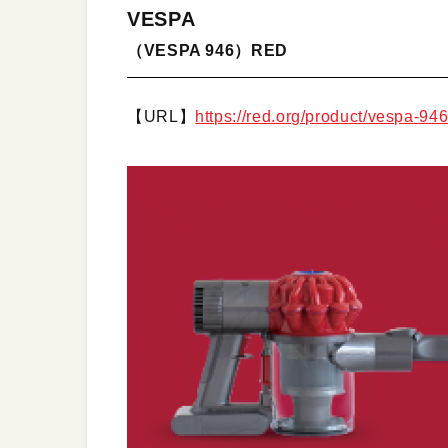
VESPA
（VESPA 946）RED
【URL】
https://red.org/product/vespa-946