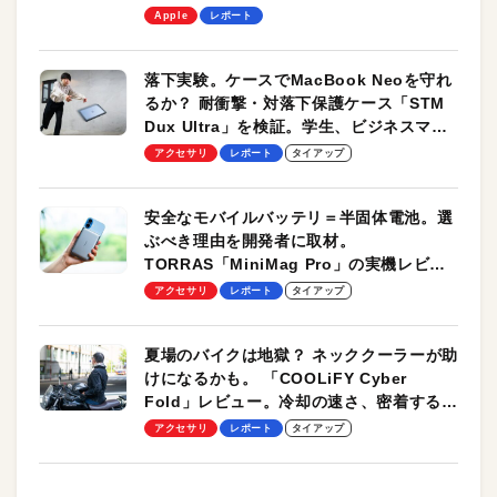
します！
Apple
レポート
落下実験。ケースでMacBook Neoを守れ
るか？ 耐衝撃・対落下保護ケース「STM
Dux Ultra」を検証。学生、ビジネスマン
のモバイルユースに最適！
アクセサリ
レポート
タイアップ
安全なモバイルバッテリ＝半固体電池。選
ぶべき理由を開発者に取材。
TORRAS「MiniMag Pro」の実機レビュ
ーも
アクセサリ
レポート
タイアップ
夏場のバイクは地獄？ ネッククーラーが助
けになるかも。 「COOLiFY Cyber
Fold」レビュー。冷却の速さ、密着する冷
却プレート、シンプルな操作性がグッド！
アクセサリ
レポート
タイアップ