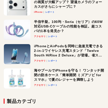
の画質が大幅アップ？ 望遠カメラのフォー
カスがさらにシャープに？
iPhone
レポート
半信半疑。100均・Seria（セリア）の60W
対応USB-Cケーブルの性能を検証。超コス
パの1本を発見か？
アクセサリ
レポート
iPhoneとAirPodsを同時に急速充電できる
2-in-1ワイヤレス充電スタンド「Twelve
South HiRise 2 Deluxe」が登場。省スペ
ースでおしゃれに充電したい人にオスス
アクセサリ
レポート
メ！
海やプールでiPhoneを守る！ ワンタッチ開
閉の防水ケース「簡単開閉 ミズアソビ for
スマホ」で夏のレジャーを満喫しよう
アクセサリ
レポート
製品カテゴリ