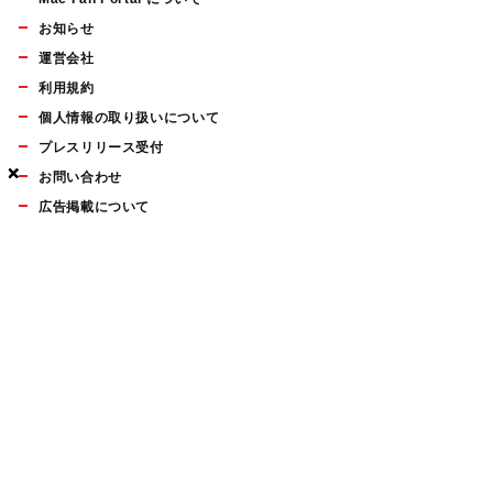
お知らせ
運営会社
利用規約
個人情報の取り扱いについて
プレスリリース受付
×
×
×
×
お問い合わせ
広告掲載について
マイナビBOOKS
Mac Fan Portalの人気記事ランキングやおすすめ記事、編集部
員によるコラムなどをまとめたメールマガジンを毎週金曜日に
配信します。お気軽にご登録ください。
Mac Fan メールマガジン
無料登録はこちら