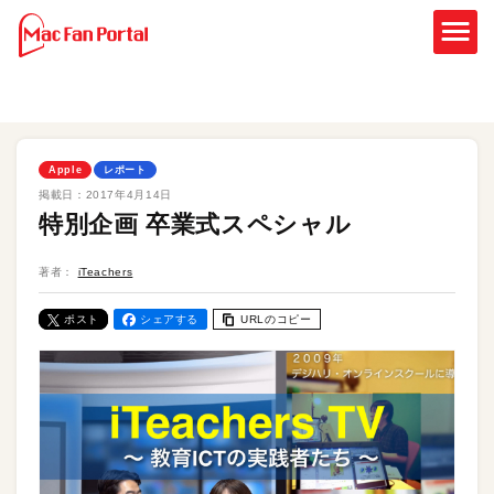
Apple
レポート
掲載日：
2017年4月14日
特別企画 卒業式スペシャル
著者：
iTeachers
ポスト
シェアする
URLのコピー