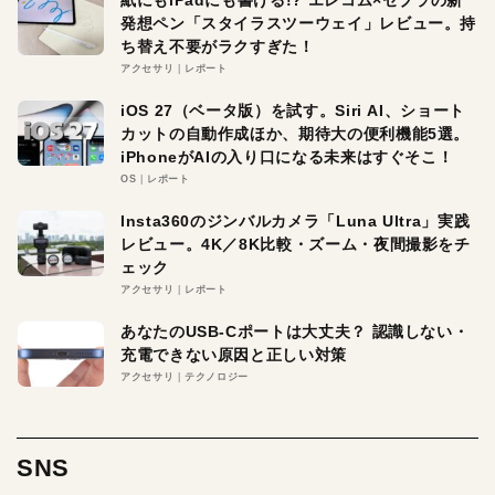
紙にもiPadにも書ける!? エレコム×ゼブラの新
発想ペン「スタイラスツーウェイ」レビュー。持
ち替え不要がラクすぎた！
アクセサリ
レポート
iOS 27（ベータ版）を試す。Siri AI、ショート
カットの自動作成ほか、期待大の便利機能5選。
iPhoneがAIの入り口になる未来はすぐそこ！
OS
レポート
Insta360のジンバルカメラ「Luna Ultra」実践
レビュー。4K／8K比較・ズーム・夜間撮影をチ
ェック
アクセサリ
レポート
あなたのUSB-Cポートは大丈夫？ 認識しない・
充電できない原因と正しい対策
アクセサリ
テクノロジー
SNS