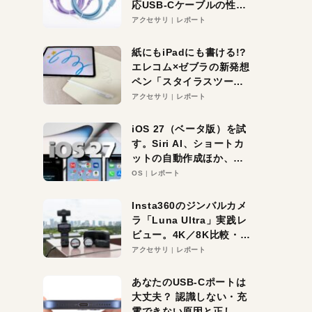
応USB-Cケーブルの性能
を検証。超コスパの1本を
アクセサリ
レポート
発見か？
紙にもiPadにも書ける!?
エレコム×ゼブラの新発想
ペン「スタイラスツーウ
ェイ」レビュー。持ち替
アクセサリ
レポート
え不要がラクすぎた！
iOS 27（ベータ版）を試
す。Siri AI、ショートカ
ットの自動作成ほか、期
待大の便利機能5選。
OS
レポート
iPhoneがAIの入り口にな
る未来はすぐそこ！
Insta360のジンバルカメ
ラ「Luna Ultra」実践レ
ビュー。4K／8K比較・ズ
ーム・夜間撮影をチェッ
アクセサリ
レポート
ク
あなたのUSB-Cポートは
大丈夫？ 認識しない・充
電できない原因と正しい