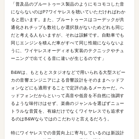
「普及品のブルートゥース製品のようにモコモコした音
にならないのはP7ワイヤレスを聴いていただければわか
ると思います。また、ブルートゥースはコーデックが共
通化されチップも数社しか選択肢がないためどれも同じ
だと考える人もいますが、それは誤解です。自動車でも
同じエンジンを積んだ車がすべて同じ性能にならないよ
うに、ワイヤレスオーディオも実装のテクニックやチュ
ーニングで出てくる音に違いが生じるのです」
B&Wは、もともとスタジオなどで用いられる大型スピー
カの音響エンジニアによる音響設計をそのままヘッドフ
ォンなどにも適用することで定評のあるメーカーだ。ヘ
ッドフォンだからといって高音や低音を不自然に強調す
るような味付けはせず、楽曲のジャンルを選ばずニュー
トラルな音質を、有線だけでなくワイヤレスでも追求す
るのはB&Wならではのこだわりと言えるだろう。
特にワイヤレスでの音質向上に寄与しているのは新設計