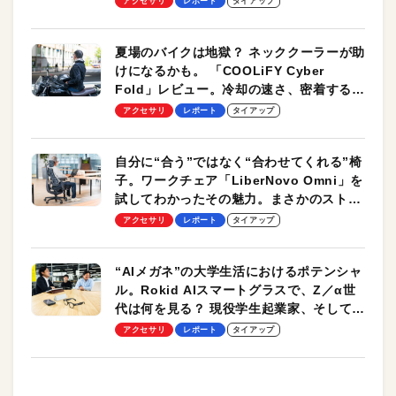
アクセサリ
レポート
タイアップ
夏場のバイクは地獄？ ネッククーラーが助
けになるかも。 「COOLiFY Cyber
Fold」レビュー。冷却の速さ、密着する冷
却プレート、シンプルな操作性がグッド！
アクセサリ
レポート
タイアップ
自分に“合う”ではなく“合わせてくれる”椅
子。ワークチェア「LiberNovo Omni」を
試してわかったその魅力。まさかのストレ
ッチ機能も搭載
アクセサリ
レポート
タイアップ
“AIメガネ”の大学生活におけるポテンシャ
ル。Rokid AIスマートグラスで、Z／α世
代は何を見る？ 現役学生起業家、そして教
授による体験会レポート【PR】
アクセサリ
レポート
タイアップ