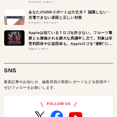
アクセサリ
レポート
あなたのUSB-Cポートは大丈夫？ 認識しない・
充電できない原因と正しい対策
アクセサリ
テクノロジー
Appleは似ている？ロゴを許さない。フルーツ警
察とも揶揄される膨大な異議申し立て。対象は非
営利団体や公益団体も。Appleロゴを“過剰”に守
る理由とは
Apple
レポート
SNS
最新記事やお知らせ、編集部員の取材レポートなどを投稿中！
ぜひフォローをお願いします。
FOLLOW US