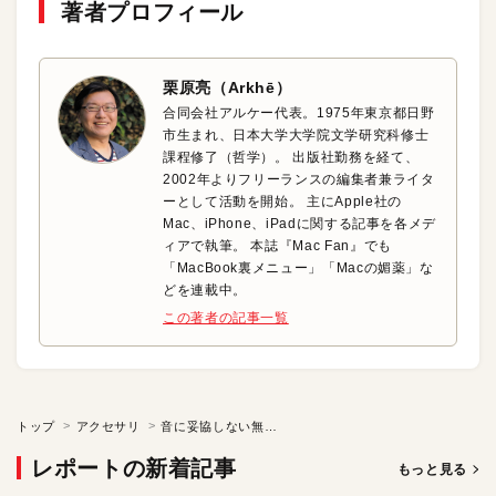
著者プロフィール
栗原亮（Arkhē）
合同会社アルケー代表。1975年東京都日野
市生まれ、日本大学大学院文学研究科修士
課程修了（哲学）。 出版社勤務を経て、
2002年よりフリーランスの編集者兼ライタ
ーとして活動を開始。 主にApple社の
Mac、iPhone、iPadに関する記事を各メデ
ィアで執筆。 本誌『Mac Fan』でも
「MacBook裏メニュー」「Macの媚薬」な
どを連載中。
この著者の記事一覧
トップ
アクセサリ
音に妥協しない無線ヘッドフォン「B&W P7 Wireless」
レポートの新着記事
もっと見る