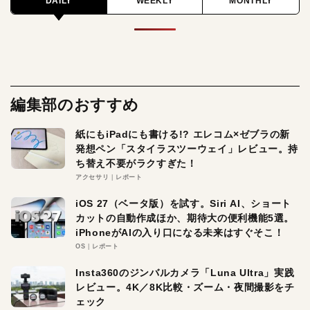
DAILY
WEEKLY
MONTHLY
編集部のおすすめ
紙にもiPadにも書ける!? エレコム×ゼブラの新
発想ペン「スタイラスツーウェイ」レビュー。持
ち替え不要がラクすぎた！
アクセサリ
レポート
iOS 27（ベータ版）を試す。Siri AI、ショート
カットの自動作成ほか、期待大の便利機能5選。
iPhoneがAIの入り口になる未来はすぐそこ！
OS
レポート
Insta360のジンバルカメラ「Luna Ultra」実践
レビュー。4K／8K比較・ズーム・夜間撮影をチ
ェック