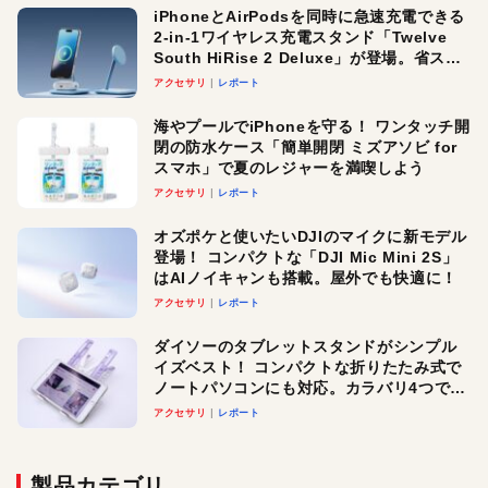
iPhoneとAirPodsを同時に急速充電できる
2-in-1ワイヤレス充電スタンド「Twelve
South HiRise 2 Deluxe」が登場。省スペ
ースでおしゃれに充電したい人にオスス
アクセサリ
レポート
メ！
海やプールでiPhoneを守る！ ワンタッチ開
閉の防水ケース「簡単開閉 ミズアソビ for
スマホ」で夏のレジャーを満喫しよう
アクセサリ
レポート
オズポケと使いたいDJIのマイクに新モデル
登場！ コンパクトな「DJI Mic Mini 2S」
はAIノイキャンも搭載。屋外でも快適に！
アクセサリ
レポート
ダイソーのタブレットスタンドがシンプル
イズベスト！ コンパクトな折りたたみ式で
ノートパソコンにも対応。カラバリ4つで選
べる楽しさも
アクセサリ
レポート
製品カテゴリ