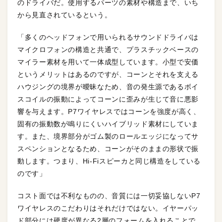
のドライバだ。使用するパーツの素材や構造まで、いち
から見直されているという。
「多くのヘッドフォンで用いられるサウンドドライバは
マイクロフォンの構造と共通で、プラスチックベースの
マイラー素材を用いて一体成型しています。小型で安価
というメリットはあるのですが、コーンとそれを支える
ハウジングの境界が曖昧なため、音の発生源であるボイ
スコイルの振動によってコーンに歪みが生じて音に悪影
響を与えます。P7ワイヤレスではコーンを強度が高く、
固有の振動数が鳴りにくいハイブリッド素材にしていま
す。また、境界部分がゴム製のロールエッジになってサ
スペンションとなるため、コーンがそのままの形状で振
動します。つまり、Hi-Fiスピーカと同じ構造をしている
のです」
コスト面では不利なものの、音質には一切妥協しないP7
ワイヤレスのこだわりはそれだけではない。イヤーパッ
ド部分には硬度が異なる2層のフォームを入れることで、