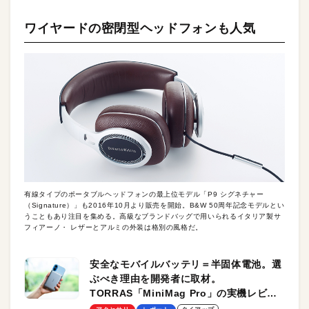
ワイヤードの密閉型ヘッドフォンも人気
有線タイプのポータブルヘッドフォンの最上位モデル「P9 シグネチャー
（Signature）」も2016年10月より販売を開始。B&W 50周年記念モデルとい
うこともあり注目を集める。高級なブランドバッグで用いられるイタリア製サ
フィアーノ・ レザーとアルミの外装は格別の風格だ。
安全なモバイルバッテリ＝半固体電池。選
ぶべき理由を開発者に取材。
TORRAS「MiniMag Pro」の実機レビュ
ーも