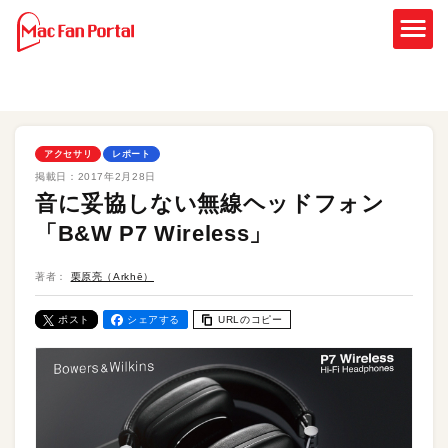
アクセサリ
レポート
掲載日：
2017年2月28日
音に妥協しない無線ヘッドフォン
「B&W P7 Wireless」
著者：
栗原亮（Arkhē）
ポスト
シェアする
URLのコピー