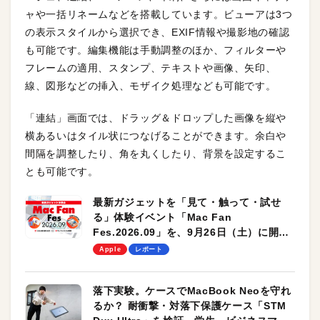
ャや一括リネームなどを搭載しています。ビューアは3つ
の表示スタイルから選択でき、EXIF情報や撮影地の確認
も可能です。編集機能は手動調整のほか、フィルターや
フレームの適用、スタンプ、テキストや画像、矢印、
線、図形などの挿入、モザイク処理なども可能です。
「連結」画面では、ドラッグ＆ドロップした画像を縦や
横あるいはタイル状につなげることができます。余白や
間隔を調整したり、角を丸くしたり、背景を設定するこ
とも可能です。
最新ガジェットを「見て・触って・試せ
る」体験イベント「Mac Fan
Fes.2026.09」を、9月26日（土）に開催
します！
Apple
レポート
落下実験。ケースでMacBook Neoを守れ
るか？ 耐衝撃・対落下保護ケース「STM