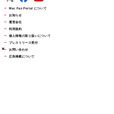
Mac Fan Portal について
お知らせ
運営会社
利用規約
個人情報の取り扱いについて
プレスリリース受付
×
×
×
お問い合わせ
広告掲載について
マイナビBOOKS
Mac Fan Portalの人気記事ランキングやおすすめ記事、編集部
員によるコラムなどをまとめたメールマガジンを毎週金曜日に
配信します。お気軽にご登録ください。
Mac Fan メールマガジン