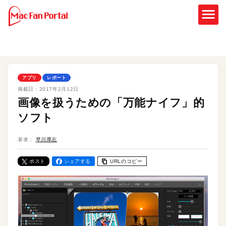
アプリ
レポート
掲載日：
2017年2月12日
画像を扱うための「万能ナイフ」的
ソフト
著者：
早川厚志
ポスト
シェアする
URLのコピー