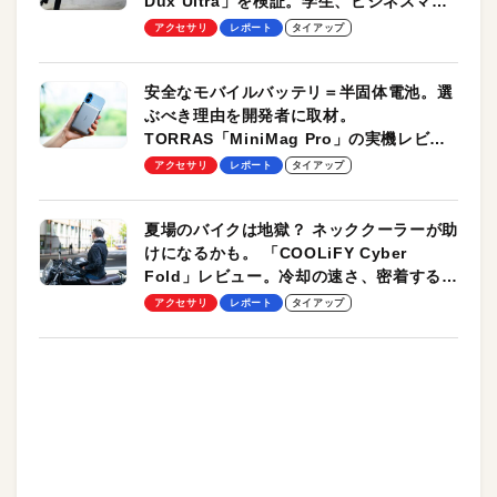
Dux Ultra」を検証。学生、ビジネスマン
のモバイルユースに最適！
アクセサリ
レポート
タイアップ
安全なモバイルバッテリ＝半固体電池。選
ぶべき理由を開発者に取材。
TORRAS「MiniMag Pro」の実機レビュ
ーも
アクセサリ
レポート
タイアップ
夏場のバイクは地獄？ ネッククーラーが助
けになるかも。 「COOLiFY Cyber
Fold」レビュー。冷却の速さ、密着する冷
却プレート、シンプルな操作性がグッド！
アクセサリ
レポート
タイアップ