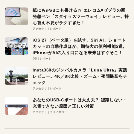
紙にもiPadにも書ける!? エレコム×ゼブラの新
発想ペン「スタイラスツーウェイ」レビュー。持
ち替え不要がラクすぎた！
アクセサリ
レポート
iOS 27（ベータ版）を試す。Siri AI、ショート
カットの自動作成ほか、期待大の便利機能5選。
iPhoneがAIの入り口になる未来はすぐそこ！
OS
レポート
Insta360のジンバルカメラ「Luna Ultra」実践
レビュー。4K／8K比較・ズーム・夜間撮影をチ
ェック
アクセサリ
レポート
あなたのUSB-Cポートは大丈夫？ 認識しない・
充電できない原因と正しい対策
アクセサリ
テクノロジー