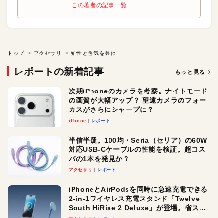
この著者の記事一覧
トップ
アクセサリ
知性と色気を兼ね備えた至高のレザーケース
レポートの新着記事
もっと見る
次期iPhoneのカメラを考察。ナイトモード
の画質が大幅アップ？ 望遠カメラのフォー
カスがさらにシャープに？
iPhone
レポート
半信半疑。100均・Seria（セリア）の60W
対応USB-Cケーブルの性能を検証。超コス
パの1本を発見か？
アクセサリ
レポート
iPhoneとAirPodsを同時に急速充電できる
2-in-1ワイヤレス充電スタンド「Twelve
South HiRise 2 Deluxe」が登場。省スペ
ースでおしゃれに充電したい人にオスス