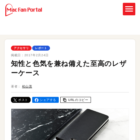
アクセサリ
レポート
掲載日：
2017年2月24日
知性と色気を兼ね備えた至高のレザ
ーケース
著者：
松山茂
ポスト
シェアする
URLのコピー