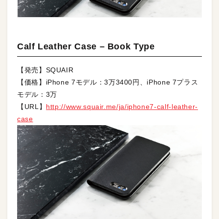
Calf Leather Case – Book Type
【発売】SQUAIR
【価格】iPhone 7モデル：3万3400円、iPhone 7プラス
モデル：3万
【URL】
http://www.squair.me/ja/iphone7-calf-leather-
case