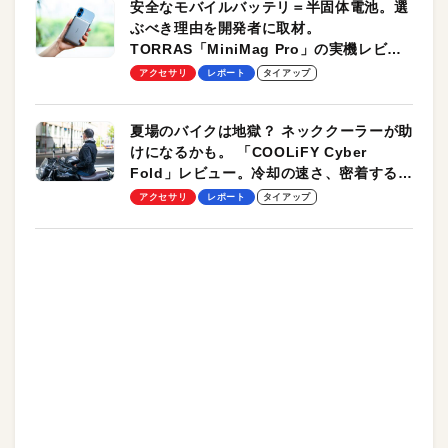
安全なモバイルバッテリ＝半固体電池。選
ぶべき理由を開発者に取材。
TORRAS「MiniMag Pro」の実機レビュ
ーも
アクセサリ
レポート
タイアップ
夏場のバイクは地獄？ ネッククーラーが助
けになるかも。 「COOLiFY Cyber
Fold」レビュー。冷却の速さ、密着する冷
却プレート、シンプルな操作性がグッド！
アクセサリ
レポート
タイアップ