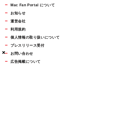
Mac Fan Portal について
お知らせ
運営会社
利用規約
個人情報の取り扱いについて
プレスリリース受付
×
×
×
お問い合わせ
広告掲載について
マイナビBOOKS
Mac Fan Portalの人気記事ランキングやおすすめ記事、編集部
員によるコラムなどをまとめたメールマガジンを毎週金曜日に
配信します。お気軽にご登録ください。
Mac Fan メールマガジン