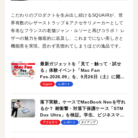
こだわりのプロダクトを生み出し続けるSQUAIRが、世
界有数のレザーストラップ＆アクセサリメーカーとして
有名なフランスの老舗ジャン・ルソーと再びコラボ！ レ
ザーの魅力を徹底的に追及し、これまでにない美しさと
機能美を実現。思わず見惚れてしまうほどの逸品です。
最新ガジェットを「見て・触って・試せ
る」体験イベント「Mac Fan
Fes.2026.09」を、9月26日（土）に開催
します！
Apple
レポート
落下実験。ケースでMacBook Neoを守れ
るか？ 耐衝撃・対落下保護ケース「STM
Dux Ultra」を検証。学生、ビジネスマン
のモバイルユースに最適！
アクセサリ
レポート
タイアップ