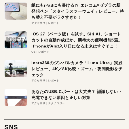
紙にもiPadにも書ける!? エレコム×ゼブラの新
発想ペン「スタイラスツーウェイ」レビュー。持
ち替え不要がラクすぎた！
アクセサリ
レポート
iOS 27（ベータ版）を試す。Siri AI、ショート
カットの自動作成ほか、期待大の便利機能5選。
iPhoneがAIの入り口になる未来はすぐそこ！
OS
レポート
Insta360のジンバルカメラ「Luna Ultra」実践
レビュー。4K／8K比較・ズーム・夜間撮影をチ
ェック
アクセサリ
レポート
あなたのUSB-Cポートは大丈夫？ 認識しない・
充電できない原因と正しい対策
アクセサリ
テクノロジー
SNS