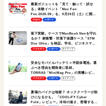
最新ガジェットを「見て・触って・試せ
る」体験イベント「Mac Fan
Fes.2026.09」を、9月26日（土）に開催
します！
Apple
レポート
落下実験。ケースでMacBook Neoを守れ
るか？ 耐衝撃・対落下保護ケース「STM
Dux Ultra」を検証。学生、ビジネスマン
のモバイルユースに最適！
アクセサリ
レポート
タイアップ
安全なモバイルバッテリ＝半固体電池。選
ぶべき理由を開発者に取材。
TORRAS「MiniMag Pro」の実機レビュ
ーも
アクセサリ
レポート
タイアップ
夏場のバイクは地獄？ ネッククーラーが助
けになるかも。 「COOLiFY Cyber
Fold」レビュー。冷却の速さ、密着する冷