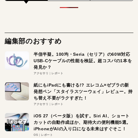
編集部のおすすめ
半信半疑。100均・Seria（セリア）の60W対応
USB-Cケーブルの性能を検証。超コスパの1本を
発見か？
アクセサリ
レポート
紙にもiPadにも書ける!? エレコム×ゼブラの新
発想ペン「スタイラスツーウェイ」レビュー。持
ち替え不要がラクすぎた！
アクセサリ
レポート
iOS 27（ベータ版）を試す。Siri AI、ショート
カットの自動作成ほか、期待大の便利機能5選。
iPhoneがAIの入り口になる未来はすぐそこ！
OS
レポート