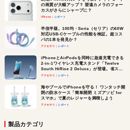
の画質が大幅アップ？ 望遠カメラのフォー
カスがさらにシャープに？
iPhone
レポート
半信半疑。100均・Seria（セリア）の60W
対応USB-Cケーブルの性能を検証。超コス
パの1本を発見か？
アクセサリ
レポート
iPhoneとAirPodsを同時に急速充電できる
2-in-1ワイヤレス充電スタンド「Twelve
South HiRise 2 Deluxe」が登場。省スペ
ースでおしゃれに充電したい人にオスス
アクセサリ
レポート
メ！
海やプールでiPhoneを守る！ ワンタッチ開
閉の防水ケース「簡単開閉 ミズアソビ for
スマホ」で夏のレジャーを満喫しよう
アクセサリ
レポート
製品カテゴリ