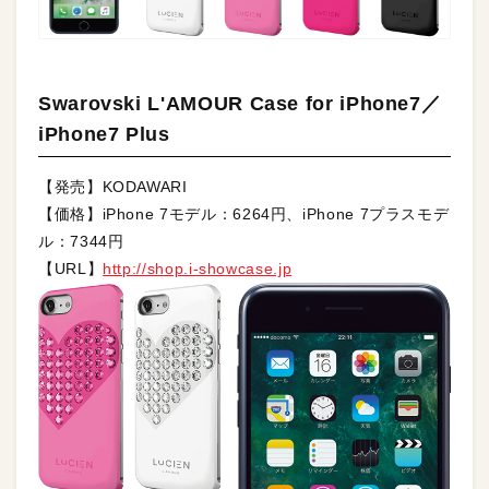
Swarovski L'AMOUR Case for iPhone7／
iPhone7 Plus
【発売】KODAWARI
【価格】iPhone 7モデル：6264円、iPhone 7プラスモデ
ル：7344円
【URL】
http://shop.i-showcase.jp