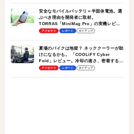
安全なモバイルバッテリ＝半固体電池。選
ぶべき理由を開発者に取材。
TORRAS「MiniMag Pro」の実機レビュ
ーも
アクセサリ
レポート
タイアップ
夏場のバイクは地獄？ ネッククーラーが助
けになるかも。 「COOLiFY Cyber
Fold」レビュー。冷却の速さ、密着する冷
却プレート、シンプルな操作性がグッド！
アクセサリ
レポート
タイアップ