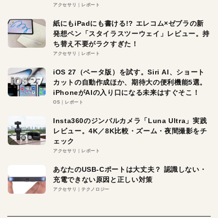
アクセサリ
レポート
紙にもiPadにも書ける!? エレコム×ゼブラの新
発想ペン「スタイラスツーウェイ」レビュー。持
ち替え不要がラクすぎた！
アクセサリ
レポート
iOS 27（ベータ版）を試す。Siri AI、ショート
カットの自動作成ほか、期待大の便利機能5選。
iPhoneがAIの入り口になる未来はすぐそこ！
OS
レポート
Insta360のジンバルカメラ「Luna Ultra」実践
レビュー。4K／8K比較・ズーム・夜間撮影をチ
ェック
アクセサリ
レポート
あなたのUSB-Cポートは大丈夫？ 認識しない・
充電できない原因と正しい対策
アクセサリ
テクノロジー