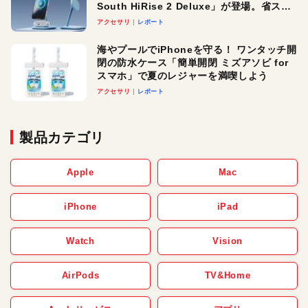
South HiRise 2 Deluxe」が登場。省スペ
ースでおしゃれに充電したい人にオスス
アクセサリ
レポート
メ！
海やプールでiPhoneを守る！ ワンタッチ開
閉の防水ケース「簡単開閉 ミズアソビ for
スマホ」で夏のレジャーを満喫しよう
アクセサリ
レポート
製品カテゴリ
Apple
Mac
iPhone
iPad
Watch
Vision
AirPods
TV&Home