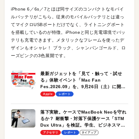
iPhone 6／6s／7とほぼ同サイズのコンパクトなモバイ
ルバッテリがこちら。従来のモバイルバッテリとは違っ
てマイクロUSBポートだけでなく、ライトニングポート
を搭載しているのが特徴。iPhoneと同じ充電環境でバッ
テリも充電できます。メタリックなフレームを使ったデ
ザインもオシャレ！ ブラック、シャンパンゴールド、ロ
ーズピンクの3色展開です。
最新ガジェットを「見て・触って・試せ
る」体験イベント「Mac Fan
Fes.2026.09」を、9月26日（土）に開催
します！
Apple
レポート
落下実験。ケースでMacBook Neoを守れ
るか？ 耐衝撃・対落下保護ケース「STM
Dux Ultra」を検証。学生、ビジネスマン
のモバイルユースに最適！
アクセサリ
レポート
タイアップ