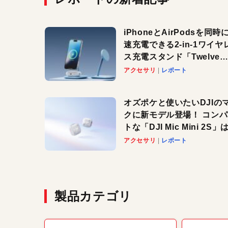
iPhoneとAirPodsを同時
速充電できる2-in-1ワイヤ
ス充電スタンド「Twelve
South HiRise 2 Deluxe
アクセサリ
レポート
登場。省スペースでおしゃ
に充電したい人にオススメ
オズポケと使いたいDJIの
クに新モデル登場！ コン
トな「DJI Mic Mini 2S」は
ノイキャンも搭載。屋外で
アクセサリ
レポート
快適に！
製品カテゴリ