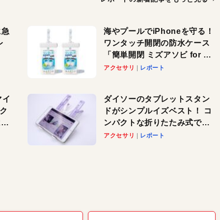
に急
海やプールでiPhoneを守る！
レ
ワンタッチ開閉の防水ケース
「簡単開閉 ミズアソビ for ス
」が
マホ」で夏のレジャーを満喫
アクセサリ
レポート
れ
しよう
！
マイ
ダイソーのタブレットスタン
パク
ドがシンプルイズベスト！ コ
AI
ンパクトな折りたたみ式でノ
も
ートパソコンにも対応。カラ
アクセサリ
レポート
バリ4つで選べる楽しさも