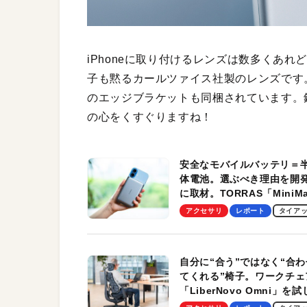
iPhoneに取り付けるレンズは数多くあ
子も黙るカールツァイス社製のレンズです。i
のエッジブラケットも同梱されています。銅
の心をくすぐりますね！
安全なモバイルバッテリ＝
体電池。選ぶべき理由を開
に取材。TORRAS「MiniM
Pro」の実機レビューも
アクセサリ
レポート
タイア
自分に“合う”ではなく“合わ
てくれる”椅子。ワークチェ
「LiberNovo Omni」を
わかったその魅力。まさか