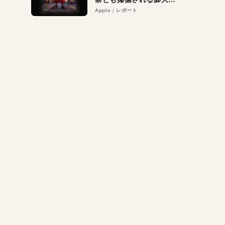
異議申し立て。対象は非
Apple
レポート
営利団体や公益団体も。
Appleロゴを“過剰”に守
る理由とは