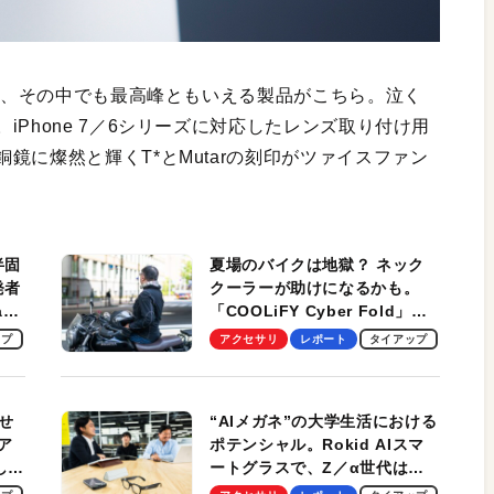
れど、その中でも最高峰ともいえる製品がこちら。泣く
Phone 7／6シリーズに対応したレンズ取り付け用
鏡に燦然と輝くT*とMutarの刻印がツァイスファン
半固
夏場のバイクは地獄？ ネック
発者
クーラーが助けになるかも。
ag
「COOLiFY Cyber Fold」レ
ビュー。冷却の速さ、密着する
ップ
アクセサリ
レポート
タイアップ
冷却プレート、シンプルな操作
性がグッド！
せ
“AIメガネ”の大学生活における
ア
ポテンシャル。Rokid AIスマ
試して
ートグラスで、Z／α世代は何
のス
を見る？ 現役学生起業家、そ