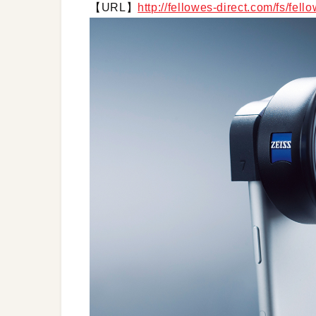
【URL】
http://fellowes-direct.com/fs/fe