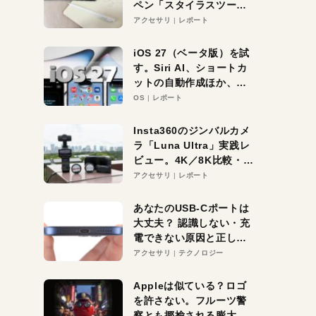
ペン「スタイラスツーウ
ェイ」レビュー。持ち替
アクセサリ
レポート
え不要がラクすぎた！
iOS 27（ベータ版）を試
す。Siri AI、ショートカ
ットの自動作成ほか、期
待大の便利機能5選。
OS
レポート
iPhoneがAIの入り口にな
る未来はすぐそこ！
Insta360のジンバルカメ
ラ「Luna Ultra」実践レ
ビュー。4K／8K比較・ズ
ーム・夜間撮影をチェッ
アクセサリ
レポート
ク
あなたのUSB-Cポートは
大丈夫？ 認識しない・充
電できない原因と正しい
対策
アクセサリ
テクノロジー
Appleは似ている？ロゴ
を許さない。フルーツ警
察とも揶揄される膨大な