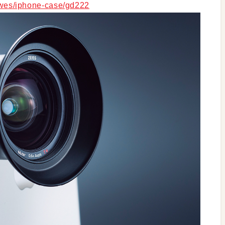
llowes/iphone-case/gd222