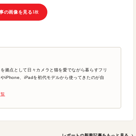
事の画像を見る
1枚
中を拠点として日々カメラと猫を愛でながら暮らすフリ
やiPhone、iPadを初代モデルから使ってきたのが自
一覧
レポートの新着記事を
もっと見る