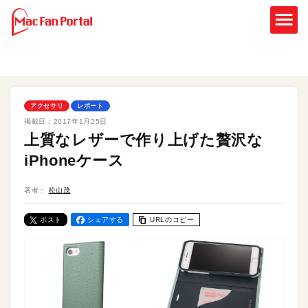
アクセサリ
レポート
掲載日：
2017年1月25日
上質なレザーで作り上げた贅沢な
iPhoneケース
著者：
松山茂
ポスト
シェアする
URLのコピー