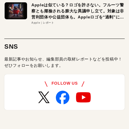
Appleは似ている？ロゴを許さない。フルーツ警
察とも揶揄される膨大な異議申し立て。対象は非
営利団体や公益団体も。Appleロゴを“過剰”に守
る理由とは
Apple
レポート
SNS
最新記事やお知らせ、編集部員の取材レポートなどを投稿中！
ぜひフォローをお願いします。
FOLLOW US