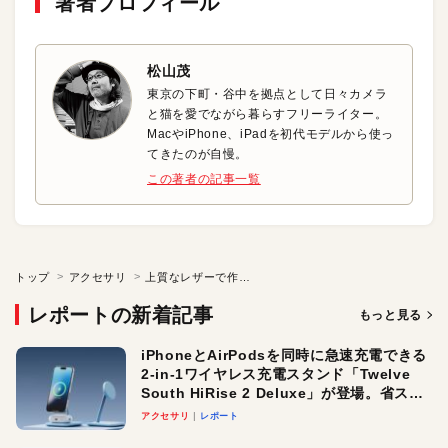
著者プロフィール
松山茂
東京の下町・谷中を拠点として日々カメラ
と猫を愛でながら暮らすフリーライター。
MacやiPhone、iPadを初代モデルから使っ
てきたのが自慢。
この著者の記事一覧
トップ
アクセサリ
上質なレザーで作り上げた贅沢なiPhoneケース
レポートの新着記事
もっと見る
iPhoneとAirPodsを同時に急速充電できる
2-in-1ワイヤレス充電スタンド「Twelve
South HiRise 2 Deluxe」が登場。省スペ
ースでおしゃれに充電したい人にオスス
アクセサリ
レポート
メ！