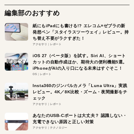
編集部のおすすめ
紙にもiPadにも書ける!? エレコム×ゼブラの新
発想ペン「スタイラスツーウェイ」レビュー。持
ち替え不要がラクすぎた！
アクセサリ
レポート
iOS 27（ベータ版）を試す。Siri AI、ショート
カットの自動作成ほか、期待大の便利機能5選。
iPhoneがAIの入り口になる未来はすぐそこ！
OS
レポート
Insta360のジンバルカメラ「Luna Ultra」実践
レビュー。4K／8K比較・ズーム・夜間撮影をチ
ェック
アクセサリ
レポート
あなたのUSB-Cポートは大丈夫？ 認識しない・
充電できない原因と正しい対策
アクセサリ
テクノロジー