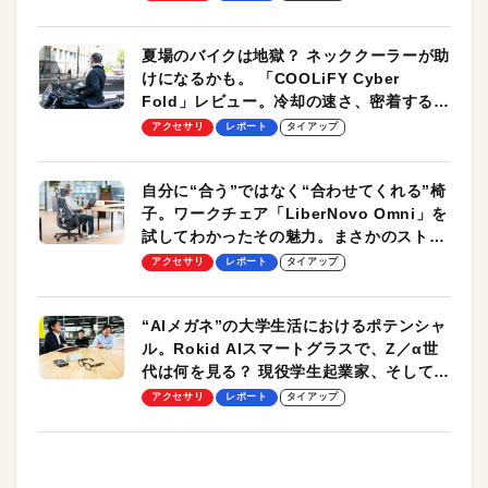
夏場のバイクは地獄？ ネッククーラーが助
けになるかも。 「COOLiFY Cyber
Fold」レビュー。冷却の速さ、密着する冷
却プレート、シンプルな操作性がグッド！
アクセサリ
レポート
タイアップ
自分に“合う”ではなく“合わせてくれる”椅
子。ワークチェア「LiberNovo Omni」を
試してわかったその魅力。まさかのストレ
ッチ機能も搭載
アクセサリ
レポート
タイアップ
“AIメガネ”の大学生活におけるポテンシャ
ル。Rokid AIスマートグラスで、Z／α世
代は何を見る？ 現役学生起業家、そして教
授による体験会レポート【PR】
アクセサリ
レポート
タイアップ