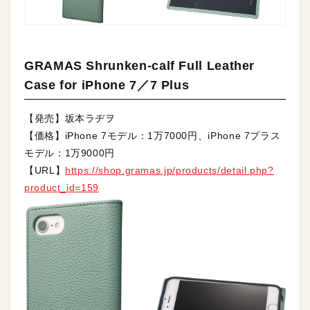
GRAMAS Shrunken-calf Full Leather
Case for iPhone 7／7 Plus
【発売】坂本ラヂヲ
【価格】iPhone 7モデル：1万7000円、iPhone 7プラス
モデル：1万9000円
【URL】
https://shop.gramas.jp/products/detail.php?
product_id=159