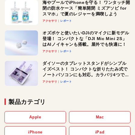
海やプールでiPhoneを守る！ ワンタッチ開
閉の防水ケース「簡単開閉 ミズアソビ for
スマホ」で夏のレジャーを満喫しよう
アクセサリ
レポート
オズポケと使いたいDJIのマイクに新モデル
登場！ コンパクトな「DJI Mic Mini 2S」
はAIノイキャンも搭載。屋外でも快適に！
アクセサリ
レポート
ダイソーのタブレットスタンドがシンプル
イズベスト！ コンパクトな折りたたみ式で
ノートパソコンにも対応。カラバリ4つで選
べる楽しさも
アクセサリ
レポート
製品カテゴリ
Apple
Mac
iPhone
iPad