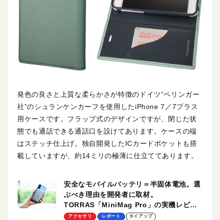
発色の良さと上質な柔らかさが特徴のドイツ“ペリンガー
社”のシュランケンカーフを使用したiPhone 7／7プラス
用ケースです。フラップ式のデザインですが、閉じた状
態でも通話できる通話口を設けてあります。ケースの端
はステッチ仕上げ。独自開発したICカードポケットも搭
載していますが、約14ミリの極薄に仕立ててあります。
安全なモバイルバッテリ＝半固体電池。選
ぶべき理由を開発者に取材。
TORRAS「MiniMag Pro」の実機レビュ
ーも
アクセサリ
レポート
タイアップ