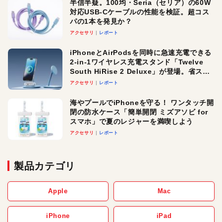
半信半疑。100均・Seria（セリア）の60W
対応USB-Cケーブルの性能を検証。超コス
パの1本を発見か？
アクセサリ
レポート
iPhoneとAirPodsを同時に急速充電できる
2-in-1ワイヤレス充電スタンド「Twelve
South HiRise 2 Deluxe」が登場。省スペ
ースでおしゃれに充電したい人にオスス
アクセサリ
レポート
メ！
海やプールでiPhoneを守る！ ワンタッチ開
閉の防水ケース「簡単開閉 ミズアソビ for
スマホ」で夏のレジャーを満喫しよう
アクセサリ
レポート
製品カテゴリ
Apple
Mac
iPhone
iPad