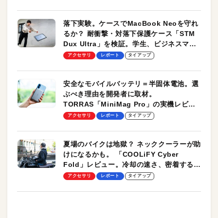
落下実験。ケースでMacBook Neoを守れ
るか？ 耐衝撃・対落下保護ケース「STM
Dux Ultra」を検証。学生、ビジネスマン
のモバイルユースに最適！
アクセサリ
レポート
タイアップ
安全なモバイルバッテリ＝半固体電池。選
ぶべき理由を開発者に取材。
TORRAS「MiniMag Pro」の実機レビュ
ーも
アクセサリ
レポート
タイアップ
夏場のバイクは地獄？ ネッククーラーが助
けになるかも。 「COOLiFY Cyber
Fold」レビュー。冷却の速さ、密着する冷
却プレート、シンプルな操作性がグッド！
アクセサリ
レポート
タイアップ