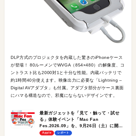
DLP方式のプロジェクタを内蔵した驚きのiPhoneケース
が登場！ 80ルーメンでWVGA（854×480）の解像度、コ
ントラスト比も2000対1と十分な性能。内蔵バッテリで
約1時間40分使えます。映像出力に必要な「Lightning –
Digital AVアダプタ」も付属。アダプタ部分がケース裏面
にハマる構造なので、邪魔にならないデザインです。
最新ガジェットを「見て・触って・試せ
る」体験イベント「Mac Fan
Fes.2026.09」を、9月26日（土）に開催
します！
Apple
レポート