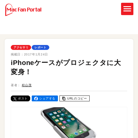
アクセサリ
レポート
掲載日：
2017年1月24日
iPhoneケースがプロジェクタに大
変身！
著者：
松山茂
ポスト
シェアする
URLのコピー