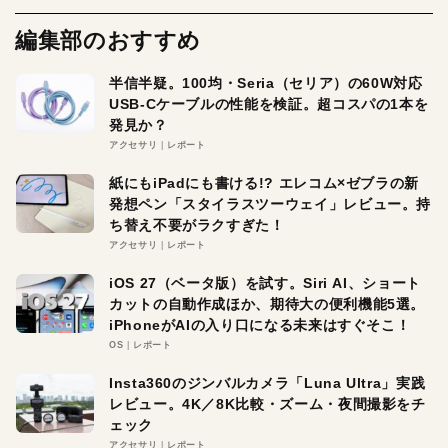
編集部のおすすめ
半信半疑。100均・Seria（セリア）の60W対応
USB-Cケーブルの性能を検証。超コスパの1本を
発見か？
アクセサリ
レポート
紙にもiPadにも書ける!? エレコム×ゼブラの新
発想ペン「スタイラスツーウェイ」レビュー。持
ち替え不要がラクすぎた！
アクセサリ
レポート
iOS 27（ベータ版）を試す。Siri AI、ショート
カットの自動作成ほか、期待大の便利機能5選。
iPhoneがAIの入り口になる未来はすぐそこ！
OS
レポート
Insta360のジンバルカメラ「Luna Ultra」実践
レビュー。4K／8K比較・ズーム・夜間撮影をチ
ェック
アクセサリ
レポート