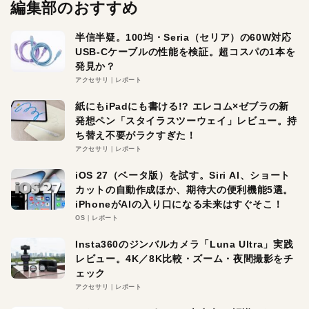
編集部のおすすめ
半信半疑。100均・Seria（セリア）の60W対応
USB-Cケーブルの性能を検証。超コスパの1本を
発見か？
アクセサリ
レポート
紙にもiPadにも書ける!? エレコム×ゼブラの新
発想ペン「スタイラスツーウェイ」レビュー。持
ち替え不要がラクすぎた！
アクセサリ
レポート
iOS 27（ベータ版）を試す。Siri AI、ショート
カットの自動作成ほか、期待大の便利機能5選。
iPhoneがAIの入り口になる未来はすぐそこ！
OS
レポート
Insta360のジンバルカメラ「Luna Ultra」実践
レビュー。4K／8K比較・ズーム・夜間撮影をチ
ェック
アクセサリ
レポート