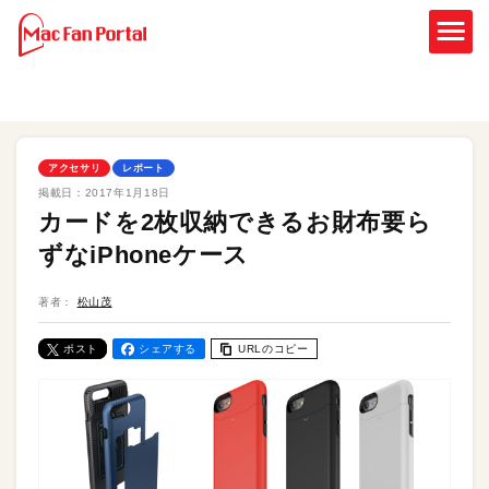
アクセサリ
レポート
掲載日：
2017年1月18日
カードを2枚収納できるお財布要ら
ずなiPhoneケース
著者：
松山茂
ポスト
シェアする
URLのコピー