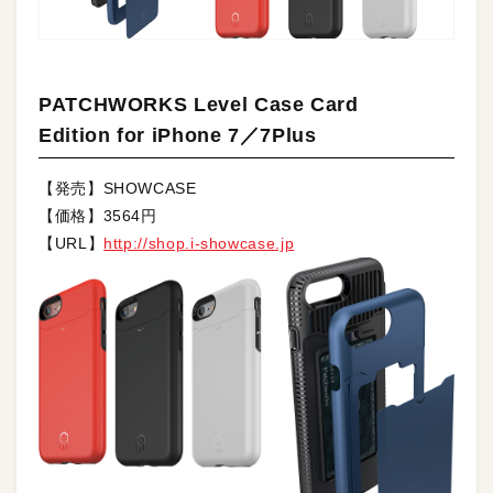
PATCHWORKS Level Case Card
Edition for iPhone 7／7Plus
【発売】SHOWCASE
【価格】3564円
【URL】
http://shop.i-showcase.jp