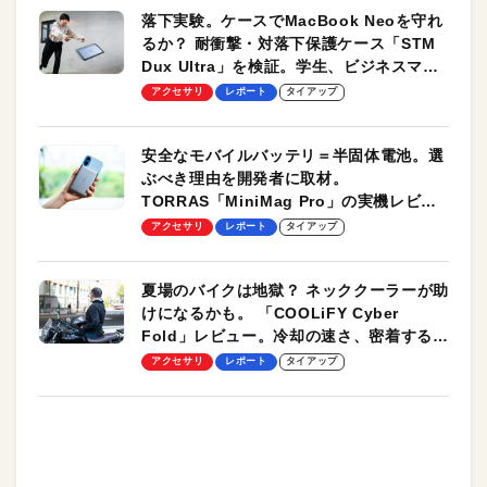
落下実験。ケースでMacBook Neoを守れ
るか？ 耐衝撃・対落下保護ケース「STM
Dux Ultra」を検証。学生、ビジネスマン
のモバイルユースに最適！
アクセサリ
レポート
タイアップ
安全なモバイルバッテリ＝半固体電池。選
ぶべき理由を開発者に取材。
TORRAS「MiniMag Pro」の実機レビュ
ーも
アクセサリ
レポート
タイアップ
夏場のバイクは地獄？ ネッククーラーが助
けになるかも。 「COOLiFY Cyber
Fold」レビュー。冷却の速さ、密着する冷
却プレート、シンプルな操作性がグッド！
アクセサリ
レポート
タイアップ