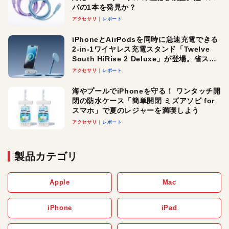
パの1本を発見か？
アクセサリ
レポート
iPhoneとAirPodsを同時に急速充電できる
2-in-1ワイヤレス充電スタンド「Twelve
South HiRise 2 Deluxe」が登場。省スペ
ースでおしゃれに充電したい人にオスス
アクセサリ
レポート
メ！
海やプールでiPhoneを守る！ ワンタッチ開
閉の防水ケース「簡単開閉 ミズアソビ for
スマホ」で夏のレジャーを満喫しよう
アクセサリ
レポート
製品カテゴリ
Apple
Mac
iPhone
iPad