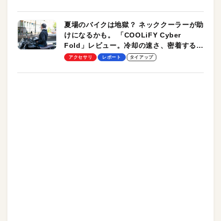
夏場のバイクは地獄？ ネッククーラーが助
けになるかも。 「COOLiFY Cyber
Fold」レビュー。冷却の速さ、密着する冷
却プレート、シンプルな操作性がグッド！
アクセサリ
レポート
タイアップ