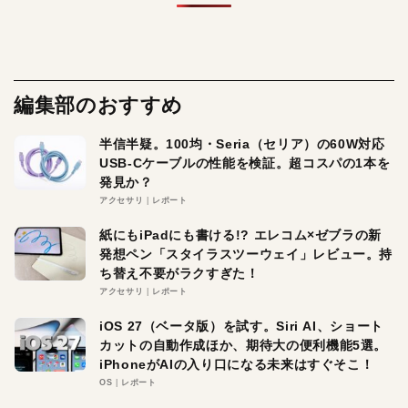
編集部のおすすめ
半信半疑。100均・Seria（セリア）の60W対応
USB-Cケーブルの性能を検証。超コスパの1本を
発見か？
アクセサリ
レポート
紙にもiPadにも書ける!? エレコム×ゼブラの新
発想ペン「スタイラスツーウェイ」レビュー。持
ち替え不要がラクすぎた！
アクセサリ
レポート
iOS 27（ベータ版）を試す。Siri AI、ショート
カットの自動作成ほか、期待大の便利機能5選。
iPhoneがAIの入り口になる未来はすぐそこ！
OS
レポート