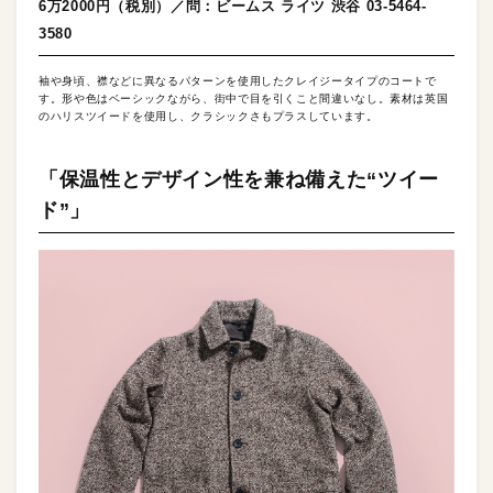
6万2000円（税別）／問：ビームス ライツ 渋谷 03-5464-
3580
袖や身頃、襟などに異なるパターンを使用したクレイジータイプのコートで
す。形や色はベーシックながら、街中で目を引くこと間違いなし。素材は英国
のハリスツイードを使用し、クラシックさもプラスしています。
「保温性とデザイン性を兼ね備えた“ツイー
ド”」