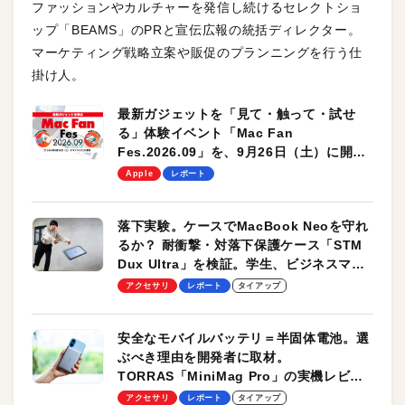
ファッションやカルチャーを発信し続けるセレクトショ
ップ「BEAMS」のPRと宣伝広報の統括ディレクター。
マーケティング戦略立案や販促のプランニングを行う仕
掛け人。
最新ガジェットを「見て・触って・試せ
る」体験イベント「Mac Fan
Fes.2026.09」を、9月26日（土）に開催
します！
Apple
レポート
落下実験。ケースでMacBook Neoを守れ
るか？ 耐衝撃・対落下保護ケース「STM
Dux Ultra」を検証。学生、ビジネスマン
のモバイルユースに最適！
アクセサリ
レポート
タイアップ
安全なモバイルバッテリ＝半固体電池。選
ぶべき理由を開発者に取材。
TORRAS「MiniMag Pro」の実機レビュ
ーも
アクセサリ
レポート
タイアップ