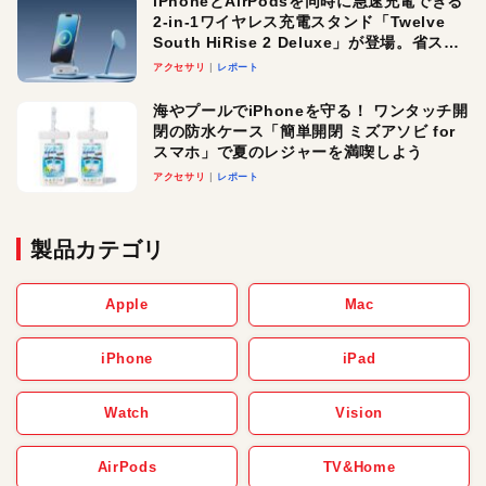
iPhoneとAirPodsを同時に急速充電できる
2-in-1ワイヤレス充電スタンド「Twelve
South HiRise 2 Deluxe」が登場。省スペ
ースでおしゃれに充電したい人にオスス
アクセサリ
レポート
メ！
海やプールでiPhoneを守る！ ワンタッチ開
閉の防水ケース「簡単開閉 ミズアソビ for
スマホ」で夏のレジャーを満喫しよう
アクセサリ
レポート
製品カテゴリ
Apple
Mac
iPhone
iPad
Watch
Vision
AirPods
TV&Home