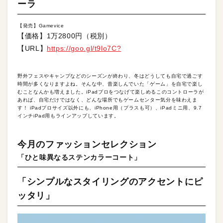
ーラ
【発売】Gamevice
【価格】1万2800円（税別）
【URL】
https://goo.gl/t9lo7C?
野外フェスやキャンプなどのシーズンが終わり、冬はどうしても自宅で過ごす
時間が多くなりますよね。そんな中、昔楽しんでいた「ゲーム」を自宅で楽し
むことなんかも増えました。iPadプロをつなげて楽しめるこのコントローラが
あれば、自宅だけではなく、どんな場所でもゲームセンター気分を味わえま
す！ iPadプロサイズ以外にも、iPhone用（プラスも可）、iPadミニ用、9.7
インチiPad用もラインアップしています。
今月のファッションセレクション
「ひと味異なるステンカラーコート」
「シンプルなスタイリングのアクセントにピ
ッタリ」