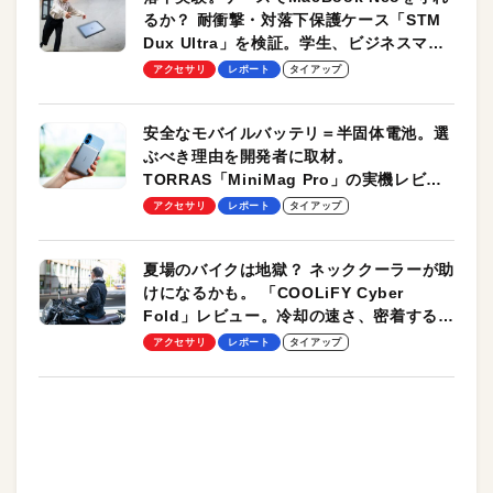
るか？ 耐衝撃・対落下保護ケース「STM
Dux Ultra」を検証。学生、ビジネスマン
のモバイルユースに最適！
アクセサリ
レポート
タイアップ
安全なモバイルバッテリ＝半固体電池。選
ぶべき理由を開発者に取材。
TORRAS「MiniMag Pro」の実機レビュ
ーも
アクセサリ
レポート
タイアップ
夏場のバイクは地獄？ ネッククーラーが助
けになるかも。 「COOLiFY Cyber
Fold」レビュー。冷却の速さ、密着する冷
却プレート、シンプルな操作性がグッド！
アクセサリ
レポート
タイアップ