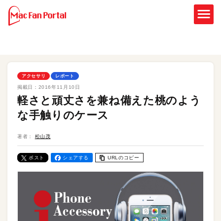
アクセサリ
レポート
掲載日：
2016年11月10日
軽さと頑丈さを兼ね備えた桃のよう
な手触りのケース
著者：
松山茂
ポスト
シェアする
URLのコピー