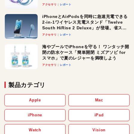
アクセサリ
レポート
iPhoneとAirPodsを同時に急速充電できる
2-in-1ワイヤレス充電スタンド「Twelve
South HiRise 2 Deluxe」が登場。省スペ
ースでおしゃれに充電したい人にオスス
アクセサリ
レポート
メ！
海やプールでiPhoneを守る！ ワンタッチ開
閉の防水ケース「簡単開閉 ミズアソビ for
スマホ」で夏のレジャーを満喫しよう
アクセサリ
レポート
製品カテゴリ
Apple
Mac
iPhone
iPad
Watch
Vision