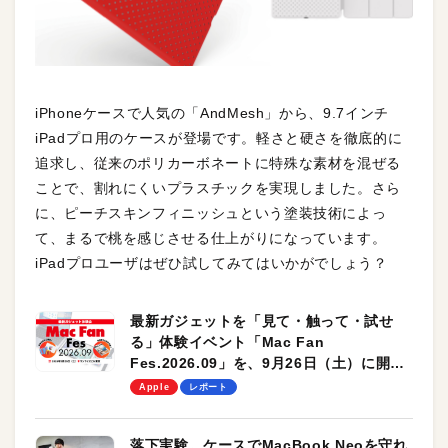
iPhoneケースで人気の「AndMesh」から、9.7インチ
iPadプロ用のケースが登場です。軽さと硬さを徹底的に
追求し、従来のポリカーボネートに特殊な素材を混ぜる
ことで、割れにくいプラスチックを実現しました。さら
に、ピーチスキンフィニッシュという塗装技術によっ
て、まるで桃を感じさせる仕上がりになっています。
iPadプロユーザはぜひ試してみてはいかがでしょう？
最新ガジェットを「見て・触って・試せ
る」体験イベント「Mac Fan
Fes.2026.09」を、9月26日（土）に開催
します！
Apple
レポート
落下実験。ケースでMacBook Neoを守れ