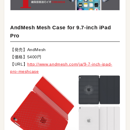
AndMesh Mesh Case for 9.7-inch iPad
Pro
【発売】AndMesh
【価格】5400円
【URL】
http://www.andmesh.com/ja/9-7-inch-ipad-
pro-meshcase