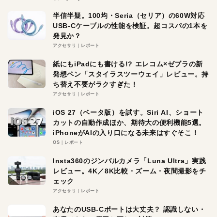
半信半疑。100均・Seria（セリア）の60W対応
USB-Cケーブルの性能を検証。超コスパの1本を
発見か？
アクセサリ
レポート
紙にもiPadにも書ける!? エレコム×ゼブラの新
発想ペン「スタイラスツーウェイ」レビュー。持
ち替え不要がラクすぎた！
アクセサリ
レポート
iOS 27（ベータ版）を試す。Siri AI、ショート
カットの自動作成ほか、期待大の便利機能5選。
iPhoneがAIの入り口になる未来はすぐそこ！
OS
レポート
Insta360のジンバルカメラ「Luna Ultra」実践
レビュー。4K／8K比較・ズーム・夜間撮影をチ
ェック
アクセサリ
レポート
あなたのUSB-Cポートは大丈夫？ 認識しない・