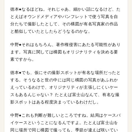
徳本●なるほどね。それじゃあ、細かい話になるけど、た
とえばオウンドメディアやパンフレットで使う写真を自
分たちで撮影したとして、その構図が有名写真家の作品
と酷似していたとしたらどうなるのかな。
中野●それはもちろん、著作権侵害にあたる可能性があり
ます。写真に関しては構図もオリジナリティを決める要
素ですから。
徳本●でも、仮にその撮影スポットが有名な場所だったと
する。そうなると世の中には同じ構図の写真があふれか
えっているわけで、オリジナリティが主張しにくいケー
スもあるんじゃない？ たとえば富士山なんて、有名な撮
影スポットはある程度決まっているわけだし。
中野●これも判断が難しいところですね。結局はケースバ
イケースということになるんですよ。たとえば富士山を
同じ場所で同じ構図で撮っても、季節が違えば咲いてい