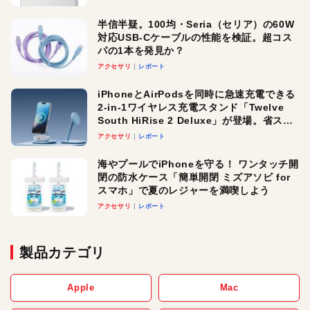
半信半疑。100均・Seria（セリア）の60W
対応USB-Cケーブルの性能を検証。超コス
パの1本を発見か？
アクセサリ
レポート
iPhoneとAirPodsを同時に急速充電できる
2-in-1ワイヤレス充電スタンド「Twelve
South HiRise 2 Deluxe」が登場。省スペ
ースでおしゃれに充電したい人にオスス
アクセサリ
レポート
メ！
海やプールでiPhoneを守る！ ワンタッチ開
閉の防水ケース「簡単開閉 ミズアソビ for
スマホ」で夏のレジャーを満喫しよう
アクセサリ
レポート
製品カテゴリ
Apple
Mac