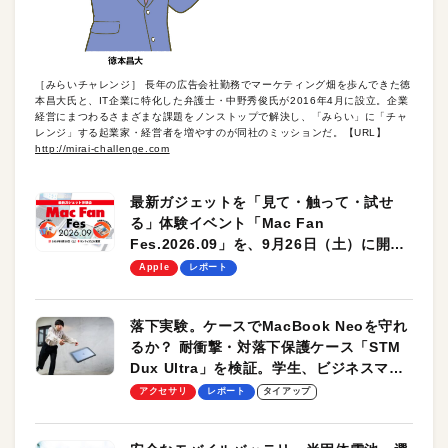
［みらいチャレンジ］ 長年の広告会社勤務でマーケティング畑を歩んできた徳
本昌大氏と、IT企業に特化した弁護士・中野秀俊氏が2016年4月に設立。企業
経営にまつわるさまざまな課題をノンストップで解決し、「みらい」に「チャ
レンジ」する起業家・経営者を増やすのが同社のミッションだ。【URL】
http://mirai-challenge.com
最新ガジェットを「見て・触って・試せ
る」体験イベント「Mac Fan
Fes.2026.09」を、9月26日（土）に開催
します！
Apple
レポート
落下実験。ケースでMacBook Neoを守れ
るか？ 耐衝撃・対落下保護ケース「STM
Dux Ultra」を検証。学生、ビジネスマン
のモバイルユースに最適！
アクセサリ
レポート
タイアップ