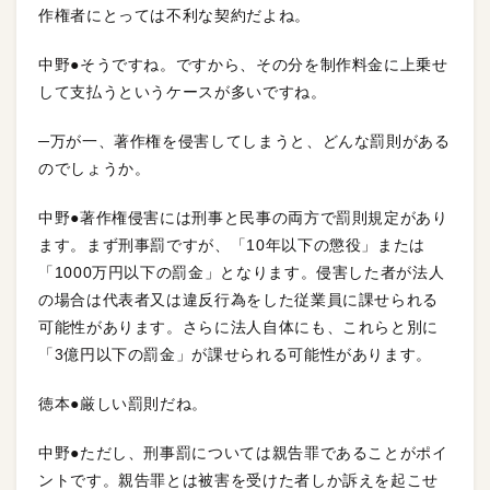
作権者にとっては不利な契約だよね。
中野●そうですね。ですから、その分を制作料金に上乗せ
して支払うというケースが多いですね。
─万が一、著作権を侵害してしまうと、どんな罰則がある
のでしょうか。
中野●著作権侵害には刑事と民事の両方で罰則規定があり
ます。まず刑事罰ですが、「10年以下の懲役」または
「1000万円以下の罰金」となります。侵害した者が法人
の場合は代表者又は違反行為をした従業員に課せられる
可能性があります。さらに法人自体にも、これらと別に
「3億円以下の罰金」が課せられる可能性があります。
徳本●厳しい罰則だね。
中野●ただし、刑事罰については親告罪であることがポイ
ントです。親告罪とは被害を受けた者しか訴えを起こせ