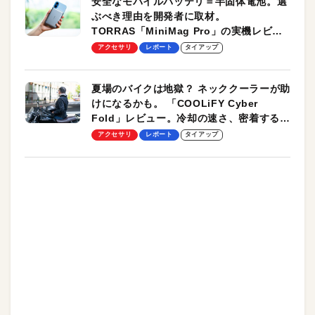
安全なモバイルバッテリ＝半固体電池。選
ぶべき理由を開発者に取材。
TORRAS「MiniMag Pro」の実機レビュ
ーも
アクセサリ
レポート
タイアップ
夏場のバイクは地獄？ ネッククーラーが助
けになるかも。 「COOLiFY Cyber
Fold」レビュー。冷却の速さ、密着する冷
却プレート、シンプルな操作性がグッド！
アクセサリ
レポート
タイアップ