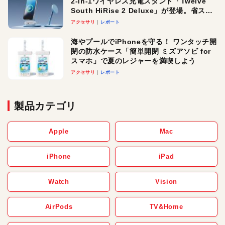
2-in-1ワイヤレス充電スタンド「Twelve
South HiRise 2 Deluxe」が登場。省スペ
ースでおしゃれに充電したい人にオスス
アクセサリ
レポート
メ！
海やプールでiPhoneを守る！ ワンタッチ開
閉の防水ケース「簡単開閉 ミズアソビ for
スマホ」で夏のレジャーを満喫しよう
アクセサリ
レポート
製品カテゴリ
Apple
Mac
iPhone
iPad
Watch
Vision
AirPods
TV&Home