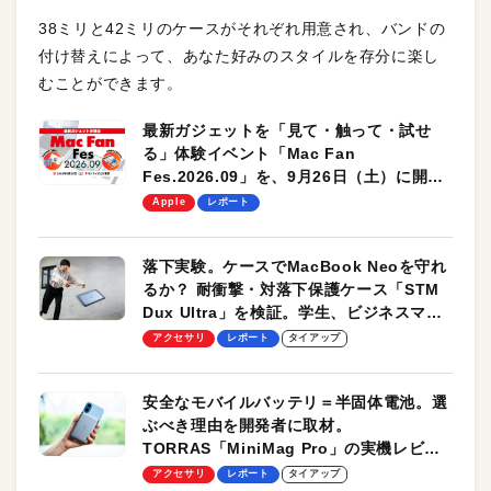
38ミリと42ミリのケースがそれぞれ用意され、バンドの
付け替えによって、あなた好みのスタイルを存分に楽し
むことができます。
最新ガジェットを「見て・触って・試せ
る」体験イベント「Mac Fan
Fes.2026.09」を、9月26日（土）に開催
します！
Apple
レポート
落下実験。ケースでMacBook Neoを守れ
るか？ 耐衝撃・対落下保護ケース「STM
Dux Ultra」を検証。学生、ビジネスマン
のモバイルユースに最適！
アクセサリ
レポート
タイアップ
安全なモバイルバッテリ＝半固体電池。選
ぶべき理由を開発者に取材。
TORRAS「MiniMag Pro」の実機レビュ
ーも
アクセサリ
レポート
タイアップ