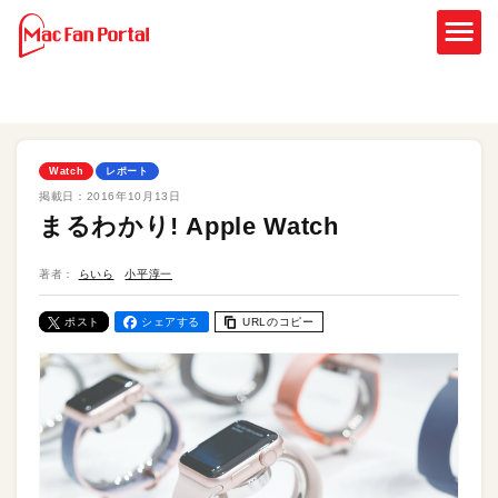
Watch
レポート
掲載日：
2016年10月13日
まるわかり! Apple Watch
著者：
らいら
小平淳一
ポスト
シェアする
URLのコピー