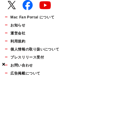
Mac Fan Portal について
お知らせ
運営会社
利用規約
個人情報の取り扱いについて
プレスリリース受付
×
×
×
お問い合わせ
広告掲載について
マイナビBOOKS
Mac Fan Portalの人気記事ランキングやおすすめ記事、編集部
員によるコラムなどをまとめたメールマガジンを毎週金曜日に
配信します。お気軽にご登録ください。
Mac Fan メールマガジン