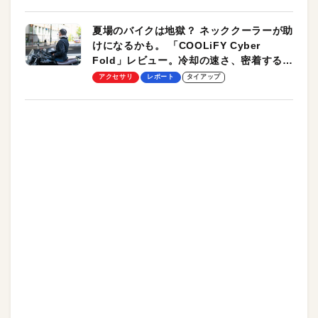
夏場のバイクは地獄？ ネッククーラーが助
けになるかも。 「COOLiFY Cyber
Fold」レビュー。冷却の速さ、密着する冷
却プレート、シンプルな操作性がグッド！
アクセサリ
レポート
タイアップ