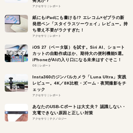
発見か？
アクセサリ
レポート
紙にもiPadにも書ける!? エレコム×ゼブラの新
発想ペン「スタイラスツーウェイ」レビュー。持
ち替え不要がラクすぎた！
アクセサリ
レポート
iOS 27（ベータ版）を試す。Siri AI、ショート
カットの自動作成ほか、期待大の便利機能5選。
iPhoneがAIの入り口になる未来はすぐそこ！
OS
レポート
Insta360のジンバルカメラ「Luna Ultra」実践
レビュー。4K／8K比較・ズーム・夜間撮影をチ
ェック
アクセサリ
レポート
あなたのUSB-Cポートは大丈夫？ 認識しない・
充電できない原因と正しい対策
アクセサリ
テクノロジー