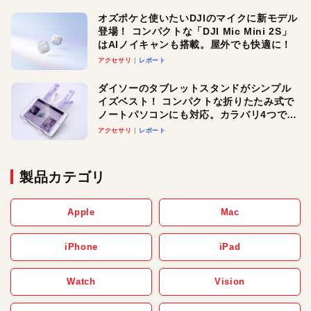
オズポケと使いたいDJIのマイクに新モデル
登場！ コンパクトな「DJI Mic Mini 2S」
はAIノイキャンも搭載。屋外でも快適に！
アクセサリ
レポート
ダイソーのタブレットスタンドがシンプル
イズベスト！ コンパクトな折りたたみ式で
ノートパソコンにも対応。カラバリ4つで選
べる楽しさも
アクセサリ
レポート
製品カテゴリ
Apple
Mac
iPhone
iPad
Watch
Vision