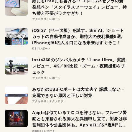
紙にもiPadにも書ける!? エレコム×ゼブラの新
発想ペン「スタイラスツーウェイ」レビュー。持
ち替え不要がラクすぎた！
アクセサリ
レポート
iOS 27（ベータ版）を試す。Siri AI、ショート
カットの自動作成ほか、期待大の便利機能5選。
iPhoneがAIの入り口になる未来はすぐそこ！
OS
レポート
Insta360のジンバルカメラ「Luna Ultra」実践
レビュー。4K／8K比較・ズーム・夜間撮影をチ
ェック
アクセサリ
レポート
あなたのUSB-Cポートは大丈夫？ 認識しない・
充電できない原因と正しい対策
アクセサリ
テクノロジー
Appleは似ている？ロゴを許さない。フルーツ警
察とも揶揄される膨大な異議申し立て。対象は非
営利団体や公益団体も。Appleロゴを“過剰”に守
る理由とは
Apple
レポート