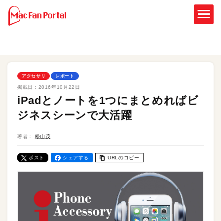
アクセサリ
レポート
掲載日：
2016年10月22日
iPadとノートを1つにまとめればビ
ジネスシーンで大活躍
著者：
松山茂
ポスト
シェアする
URLのコピー