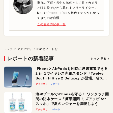
東京の下町・谷中を拠点として日々カメラ
と猫を愛でながら暮らすフリーライター。
MacやiPhone、iPadを初代モデルから使っ
てきたのが自慢。
この著者の記事一覧
トップ
アクセサリ
iPadとノートを1つにまとめればビジネスシーンで大活躍
レポートの新着記事
もっと見る
iPhoneとAirPodsを同時に急速充電できる
2-in-1ワイヤレス充電スタンド「Twelve
South HiRise 2 Deluxe」が登場。省スペ
ースでおしゃれに充電したい人にオスス
アクセサリ
レポート
メ！
海やプールでiPhoneを守る！ ワンタッチ開
閉の防水ケース「簡単開閉 ミズアソビ for
スマホ」で夏のレジャーを満喫しよう
アクセサリ
レポート