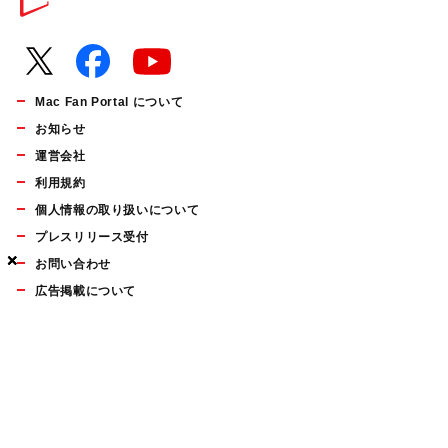
Mac Fan Portal について
お知らせ
運営会社
利用規約
個人情報の取り扱いについて
プレスリリース受付
×
×
×
お問い合わせ
広告掲載について
マイナビBOOKS
Mac Fan Portalの人気記事ランキングやおすすめ記事、編集部
員によるコラムなどをまとめたメールマガジンを毎週金曜日に
配信します。お気軽にご登録ください。