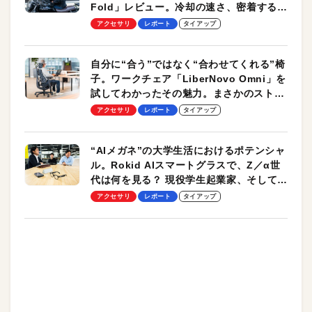
Fold」レビュー。冷却の速さ、密着する冷
却プレート、シンプルな操作性がグッド！
アクセサリ
レポート
タイアップ
自分に“合う”ではなく“合わせてくれる”椅
子。ワークチェア「LiberNovo Omni」を
試してわかったその魅力。まさかのストレ
ッチ機能も搭載
アクセサリ
レポート
タイアップ
“AIメガネ”の大学生活におけるポテンシャ
ル。Rokid AIスマートグラスで、Z／α世
代は何を見る？ 現役学生起業家、そして教
授による体験会レポート【PR】
アクセサリ
レポート
タイアップ