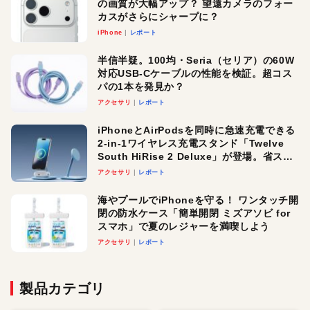
の画質が大幅アップ？ 望遠カメラのフォー
カスがさらにシャープに？
iPhone
レポート
半信半疑。100均・Seria（セリア）の60W
対応USB-Cケーブルの性能を検証。超コス
パの1本を発見か？
アクセサリ
レポート
iPhoneとAirPodsを同時に急速充電できる
2-in-1ワイヤレス充電スタンド「Twelve
South HiRise 2 Deluxe」が登場。省スペ
ースでおしゃれに充電したい人にオスス
アクセサリ
レポート
メ！
海やプールでiPhoneを守る！ ワンタッチ開
閉の防水ケース「簡単開閉 ミズアソビ for
スマホ」で夏のレジャーを満喫しよう
アクセサリ
レポート
製品カテゴリ