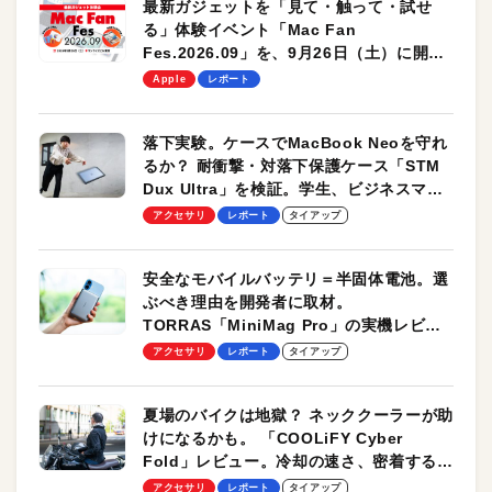
最新ガジェットを「見て・触って・試せ
る」体験イベント「Mac Fan
Fes.2026.09」を、9月26日（土）に開催
します！
Apple
レポート
落下実験。ケースでMacBook Neoを守れ
るか？ 耐衝撃・対落下保護ケース「STM
Dux Ultra」を検証。学生、ビジネスマン
のモバイルユースに最適！
アクセサリ
レポート
タイアップ
安全なモバイルバッテリ＝半固体電池。選
ぶべき理由を開発者に取材。
TORRAS「MiniMag Pro」の実機レビュ
ーも
アクセサリ
レポート
タイアップ
夏場のバイクは地獄？ ネッククーラーが助
けになるかも。 「COOLiFY Cyber
Fold」レビュー。冷却の速さ、密着する冷
却プレート、シンプルな操作性がグッド！
アクセサリ
レポート
タイアップ