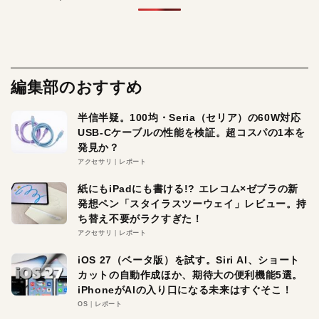
編集部のおすすめ
半信半疑。100均・Seria（セリア）の60W対応
USB-Cケーブルの性能を検証。超コスパの1本を
発見か？
アクセサリ
レポート
紙にもiPadにも書ける!? エレコム×ゼブラの新
発想ペン「スタイラスツーウェイ」レビュー。持
ち替え不要がラクすぎた！
アクセサリ
レポート
iOS 27（ベータ版）を試す。Siri AI、ショート
カットの自動作成ほか、期待大の便利機能5選。
iPhoneがAIの入り口になる未来はすぐそこ！
OS
レポート