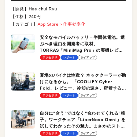
【開発】Hee chul Ryu
【価格】240円
【カテゴリ】
App Store＞仕事効率化
安全なモバイルバッテリ＝半固体電池。選
ぶべき理由を開発者に取材。
TORRAS「MiniMag Pro」の実機レビュ
ーも
アクセサリ
レポート
タイアップ
夏場のバイクは地獄？ ネッククーラーが助
けになるかも。 「COOLiFY Cyber
Fold」レビュー。冷却の速さ、密着する冷
却プレート、シンプルな操作性がグッド！
アクセサリ
レポート
タイアップ
自分に“合う”ではなく“合わせてくれる”椅
子。ワークチェア「LiberNovo Omni」を
試してわかったその魅力。まさかのストレ
ッチ機能も搭載
アクセサリ
レポート
タイアップ