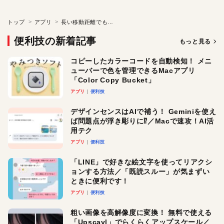
トップ
アプリ
長い移動距離でもマウスを瞬間移動
便利技の新着記事
もっと見る
コピーしたカラーコードを自動検知！ メニ
ューバーで色を管理できるMacアプリ
「Color Copy Bucket」
アプリ
便利技
デザインセンスはAIで補う！ Geminiを使え
ば問題点が浮き彫りに⁉︎／Macで速攻！AI活
用テク
アプリ
便利技
「LINE」で好きな絵文字を使ってリアクシ
ョンする方法／「既読スルー」が気まずい
ときに便利です！
アプリ
便利技
粗い画像を高解像度に変換！ 無料で使える
「Upscayl」でらくらくアップスケール／