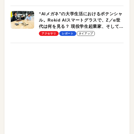
“AIメガネ”の大学生活におけるポテンシャ
ル。Rokid AIスマートグラスで、Z／α世
代は何を見る？ 現役学生起業家、そして教
授による体験会レポート【PR】
アクセサリ
レポート
タイアップ