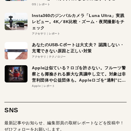
OS
レポート
Insta360のジンバルカメラ「Luna Ultra」実践
レビュー。4K／8K比較・ズーム・夜間撮影をチ
ェック
アクセサリ
レポート
あなたのUSB-Cポートは大丈夫？ 認識しない・
充電できない原因と正しい対策
アクセサリ
テクノロジー
Appleは似ている？ロゴを許さない。フルーツ警
察とも揶揄される膨大な異議申し立て。対象は非
営利団体や公益団体も。Appleロゴを“過剰”に守
る理由とは
Apple
レポート
SNS
最新記事やお知らせ、編集部員の取材レポートなどを投稿中！
ぜひフォローをお願いします。