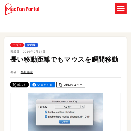
アプリ
便利技
掲載日：
2016年9月24日
長い移動距離でもマウスを瞬間移動
著者：
早川厚志
ポスト
シェアする
URLのコピー