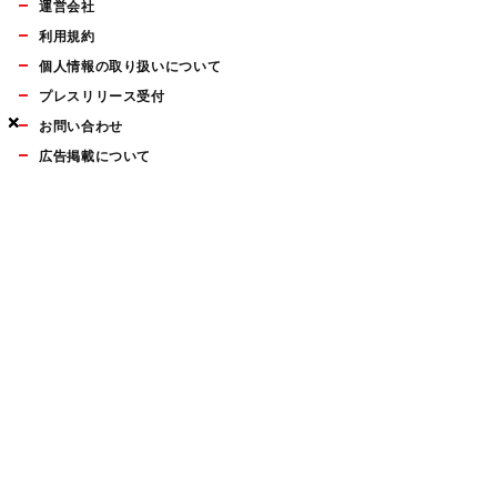
運営会社
利用規約
個人情報の取り扱いについて
プレスリリース受付
×
×
×
お問い合わせ
広告掲載について
マイナビBOOKS
Mac Fan Portalの人気記事ランキングやおすすめ記事、編集部
員によるコラムなどをまとめたメールマガジンを毎週金曜日に
配信します。お気軽にご登録ください。
Mac Fan メールマガジン
無料登録はこちら