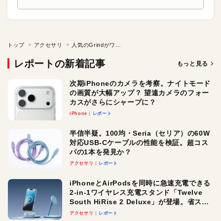
トップ
アクセサリ
人気のGrindがワイヤレスになった!
レポートの新着記事
もっと見る
次期iPhoneのカメラを考察。ナイトモード
の画質が大幅アップ？ 望遠カメラのフォー
カスがさらにシャープに？
iPhone
レポート
半信半疑。100均・Seria（セリア）の60W
対応USB-Cケーブルの性能を検証。超コス
パの1本を発見か？
アクセサリ
レポート
iPhoneとAirPodsを同時に急速充電できる
2-in-1ワイヤレス充電スタンド「Twelve
South HiRise 2 Deluxe」が登場。省スペ
ースでおしゃれに充電したい人にオスス
アクセサリ
レポート
メ！