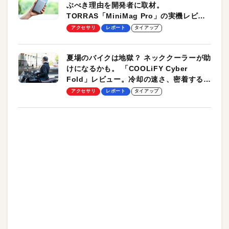
ぶべき理由を開発者に取材。
TORRAS「MiniMag Pro」の実機レビュ
ーも
アクセサリ
レポート
タイアップ
夏場のバイクは地獄？ ネッククーラーが助
けになるかも。 「COOLiFY Cyber
Fold」レビュー。冷却の速さ、密着する冷
却プレート、シンプルな操作性がグッド！
アクセサリ
レポート
タイアップ