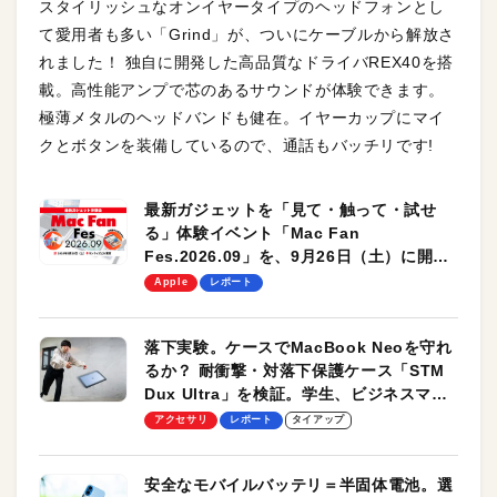
スタイリッシュなオンイヤータイプのヘッドフォンとし
て愛用者も多い「Grind」が、ついにケーブルから解放さ
れました！ 独自に開発した高品質なドライバREX40を搭
載。高性能アンプで芯のあるサウンドが体験できます。
極薄メタルのヘッドバンドも健在。イヤーカップにマイ
クとボタンを装備しているので、通話もバッチリです!
最新ガジェットを「見て・触って・試せ
る」体験イベント「Mac Fan
Fes.2026.09」を、9月26日（土）に開催
します！
Apple
レポート
落下実験。ケースでMacBook Neoを守れ
るか？ 耐衝撃・対落下保護ケース「STM
Dux Ultra」を検証。学生、ビジネスマン
のモバイルユースに最適！
アクセサリ
レポート
タイアップ
安全なモバイルバッテリ＝半固体電池。選