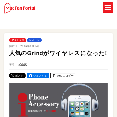
アクセサリ
レポート
掲載日：
2016年9月14日
人気のGrindがワイヤレスになった!
著者：
松山茂
ポスト
シェアする
URLのコピー