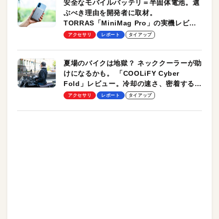
安全なモバイルバッテリ＝半固体電池。選
ぶべき理由を開発者に取材。
TORRAS「MiniMag Pro」の実機レビュ
ーも
アクセサリ
レポート
タイアップ
夏場のバイクは地獄？ ネッククーラーが助
けになるかも。 「COOLiFY Cyber
Fold」レビュー。冷却の速さ、密着する冷
却プレート、シンプルな操作性がグッド！
アクセサリ
レポート
タイアップ