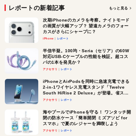
レポートの新着記事
もっと見る
次期iPhoneのカメラを考察。ナイトモード
の画質が大幅アップ？ 望遠カメラのフォー
カスがさらにシャープに？
iPhone
レポート
半信半疑。100均・Seria（セリア）の60W
対応USB-Cケーブルの性能を検証。超コス
パの1本を発見か？
アクセサリ
レポート
iPhoneとAirPodsを同時に急速充電できる
2-in-1ワイヤレス充電スタンド「Twelve
South HiRise 2 Deluxe」が登場。省スペ
ースでおしゃれに充電したい人にオスス
アクセサリ
レポート
メ！
海やプールでiPhoneを守る！ ワンタッチ開
閉の防水ケース「簡単開閉 ミズアソビ for
スマホ」で夏のレジャーを満喫しよう
アクセサリ
レポート