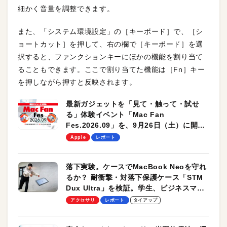
細かく音量を調整できます。
また、「システム環境設定」の［キーボード］で、［シ
ョートカット］を押して、右の欄で［キーボード］を選
択すると、ファンクションキーにほかの機能を割り当て
ることもできます。ここで割り当てた機能は［Fn］キー
を押しながら押すと反映されます。
最新ガジェットを「見て・触って・試せ
る」体験イベント「Mac Fan
Fes.2026.09」を、9月26日（土）に開催
します！
Apple
レポート
落下実験。ケースでMacBook Neoを守れ
るか？ 耐衝撃・対落下保護ケース「STM
Dux Ultra」を検証。学生、ビジネスマン
のモバイルユースに最適！
アクセサリ
レポート
タイアップ