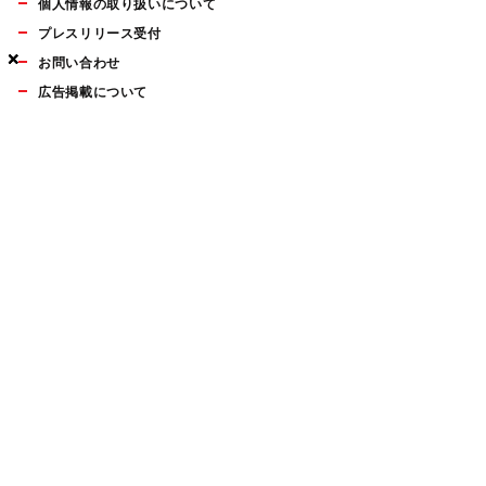
個人情報の取り扱いについて
プレスリリース受付
×
×
×
お問い合わせ
広告掲載について
マイナビBOOKS
Mac Fan Portalの人気記事ランキングやおすすめ記事、編集部
員によるコラムなどをまとめたメールマガジンを毎週金曜日に
配信します。お気軽にご登録ください。
Mac Fan メールマガジン
無料登録はこちら
Copyright © Mynavi Publishing Corporation