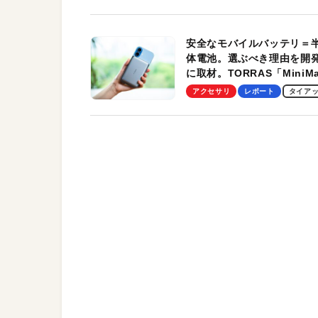
す！
安全なモバイルバッテリ＝
体電池。選ぶべき理由を開
に取材。TORRAS「MiniM
Pro」の実機レビューも
アクセサリ
レポート
タイア