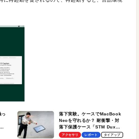
触っ
落下実験。ケースでMacBook
Neoを守れるか？ 耐衝撃・対
落下保護ケース「STM Dux
しま
Ultra」を検証。学生、ビジネ
アクセサリ
レポート
タイアップ