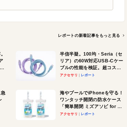
レポートの新着記事を
もっと見る
察。
半信半疑。100均・Seria（セ
ア
リア）の60W対応USB-Cケー
ーカ
ブルの性能を検証。超コスパ
の1本を発見か？
アクセサリ
レポート
に急
海やプールでiPhoneを守る！
レ
ワンタッチ開閉の防水ケース
「簡単開閉 ミズアソビ for ス
」が
マホ」で夏のレジャーを満喫
アクセサリ
レポート
れ
しよう
！