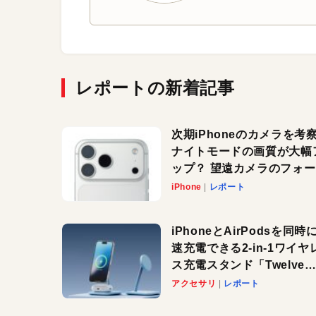
レポートの新着記事
次期iPhoneのカメラを考
ナイトモードの画質が大幅
ップ？ 望遠カメラのフォ
スがさらにシャープに？
iPhone
レポート
iPhoneとAirPodsを同時
速充電できる2-in-1ワイヤ
ス充電スタンド「Twelve
South HiRise 2 Deluxe
アクセサリ
レポート
登場。省スペースでおしゃ
に充電したい人にオススメ