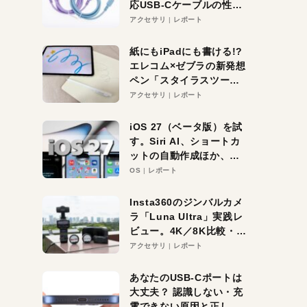
応USB-Cケーブルの性能
を検証。超コスパの1本を
アクセサリ
レポート
発見か？
紙にもiPadにも書ける!?
エレコム×ゼブラの新発想
ペン「スタイラスツーウ
ェイ」レビュー。持ち替
アクセサリ
レポート
え不要がラクすぎた！
iOS 27（ベータ版）を試
す。Siri AI、ショートカ
ットの自動作成ほか、期
待大の便利機能5選。
OS
レポート
iPhoneがAIの入り口にな
る未来はすぐそこ！
Insta360のジンバルカメ
ラ「Luna Ultra」実践レ
ビュー。4K／8K比較・ズ
ーム・夜間撮影をチェッ
アクセサリ
レポート
ク
あなたのUSB-Cポートは
大丈夫？ 認識しない・充
電できない原因と正しい