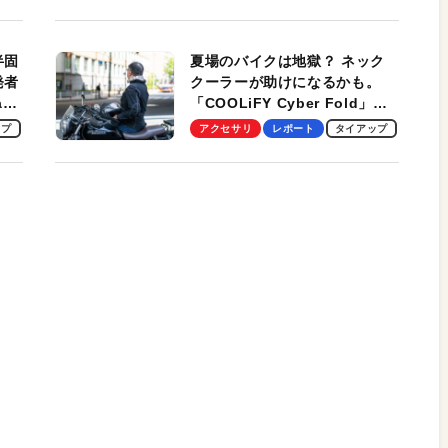
スマンのモバイルユースに最
適！
半固
夏場のバイクは地獄？ ネック
発者
クーラーが助けになるかも。
ag
「COOLiFY Cyber Fold」レ
ビュー。冷却の速さ、密着する
ップ
アクセサリ
レポート
タイアップ
冷却プレート、シンプルな操作
性がグッド！