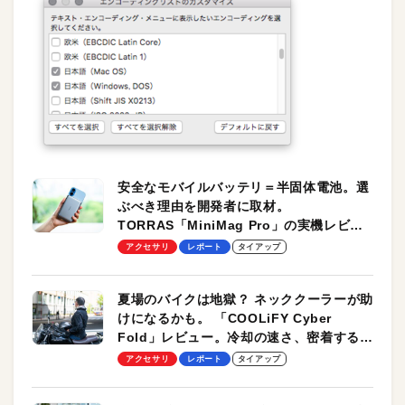
安全なモバイルバッテリ＝半固体電池。選
ぶべき理由を開発者に取材。
TORRAS「MiniMag Pro」の実機レビュ
ーも
アクセサリ
レポート
タイアップ
夏場のバイクは地獄？ ネッククーラーが助
けになるかも。 「COOLiFY Cyber
Fold」レビュー。冷却の速さ、密着する冷
却プレート、シンプルな操作性がグッド！
アクセサリ
レポート
タイアップ