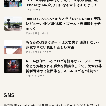
iPhoneがAIの入り口になる未来はすぐそこ！
OS
レポート
Insta360のジンバルカメラ「Luna Ultra」実践
レビュー。4K／8K比較・ズーム・夜間撮影をチ
ェック
アクセサリ
レポート
あなたのUSB-Cポートは大丈夫？ 認識しない・
充電できない原因と正しい対策
アクセサリ
テクノロジー
Appleは似ている？ロゴを許さない。フルーツ警
察とも揶揄される膨大な異議申し立て。対象は非
営利団体や公益団体も。Appleロゴを“過剰”に守
る理由とは
Apple
レポート
SNS
最新記事やお知らせ、編集部員の取材レポートなどを投稿中！