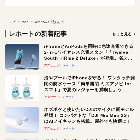
トップ
Mac
Windowsで読んでも化けないテキストを作る
レポートの新着記事
もっと見る
iPhoneとAirPodsを同時に急速充電できる
2-in-1ワイヤレス充電スタンド「Twelve
South HiRise 2 Deluxe」が登場。省スペ
ースでおしゃれに充電したい人にオスス
アクセサリ
レポート
メ！
海やプールでiPhoneを守る！ ワンタッチ開
閉の防水ケース「簡単開閉 ミズアソビ for
スマホ」で夏のレジャーを満喫しよう
アクセサリ
レポート
オズポケと使いたいDJIのマイクに新モデル
登場！ コンパクトな「DJI Mic Mini 2S」
はAIノイキャンも搭載。屋外でも快適に！
アクセサリ
レポート