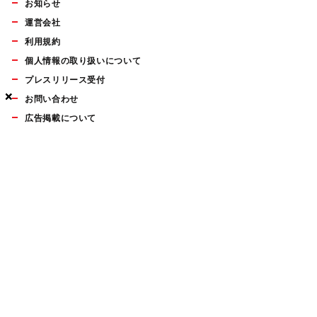
お知らせ
運営会社
利用規約
個人情報の取り扱いについて
プレスリリース受付
×
×
×
お問い合わせ
広告掲載について
マイナビBOOKS
Mac Fan Portalの人気記事ランキングやおすすめ記事、編集部
員によるコラムなどをまとめたメールマガジンを毎週金曜日に
配信します。お気軽にご登録ください。
Mac Fan メールマガジン
無料登録はこちら