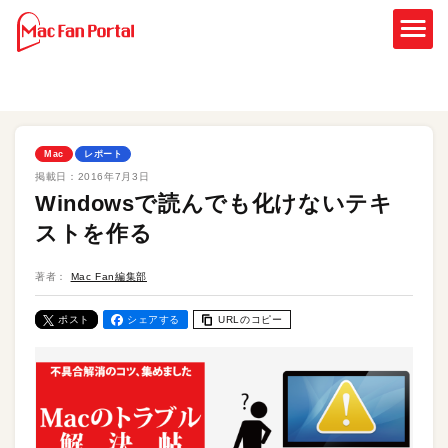
Mac
レポート
掲載日：
2016年7月3日
Windowsで読んでも化けないテキ
ストを作る
著者：
Mac Fan編集部
ポスト
シェアする
URLのコピー