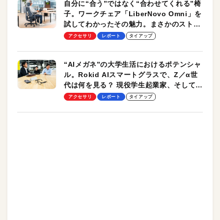
自分に“合う”ではなく“合わせてくれる”椅
子。ワークチェア「LiberNovo Omni」を
試してわかったその魅力。まさかのストレ
ッチ機能も搭載
アクセサリ
レポート
タイアップ
“AIメガネ”の大学生活におけるポテンシャ
ル。Rokid AIスマートグラスで、Z／α世
代は何を見る？ 現役学生起業家、そして教
授による体験会レポート【PR】
アクセサリ
レポート
タイアップ