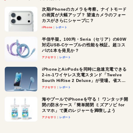
次期iPhoneのカメラを考察。ナイトモード
の画質が大幅アップ？ 望遠カメラのフォー
カスがさらにシャープに？
iPhone
レポート
半信半疑。100均・Seria（セリア）の60W
対応USB-Cケーブルの性能を検証。超コス
パの1本を発見か？
アクセサリ
レポート
iPhoneとAirPodsを同時に急速充電できる
2-in-1ワイヤレス充電スタンド「Twelve
South HiRise 2 Deluxe」が登場。省スペ
ースでおしゃれに充電したい人にオスス
アクセサリ
レポート
メ！
海やプールでiPhoneを守る！ ワンタッチ開
閉の防水ケース「簡単開閉 ミズアソビ for
スマホ」で夏のレジャーを満喫しよう
アクセサリ
レポート