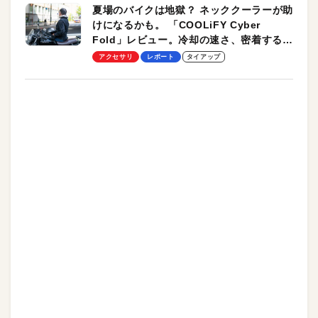
夏場のバイクは地獄？ ネッククーラーが助
けになるかも。 「COOLiFY Cyber
Fold」レビュー。冷却の速さ、密着する冷
却プレート、シンプルな操作性がグッド！
アクセサリ
レポート
タイアップ