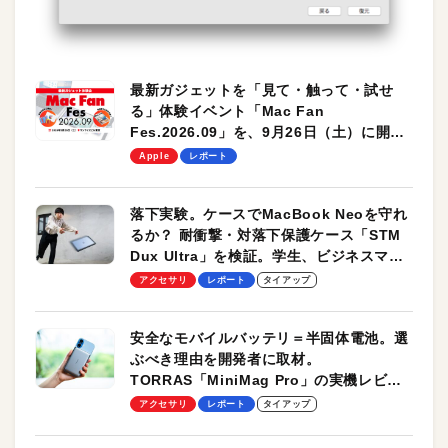
最新ガジェットを「見て・触って・試せ
る」体験イベント「Mac Fan
Fes.2026.09」を、9月26日（土）に開催
します！
Apple
レポート
落下実験。ケースでMacBook Neoを守れ
るか？ 耐衝撃・対落下保護ケース「STM
Dux Ultra」を検証。学生、ビジネスマン
のモバイルユースに最適！
アクセサリ
レポート
タイアップ
安全なモバイルバッテリ＝半固体電池。選
ぶべき理由を開発者に取材。
TORRAS「MiniMag Pro」の実機レビュ
ーも
アクセサリ
レポート
タイアップ