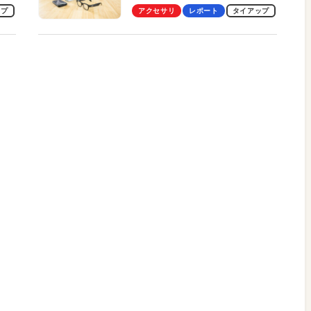
のス
を見る？ 現役学生起業家、そ
ップ
アクセサリ
レポート
タイアップ
して教授による体験会レポート
【PR】