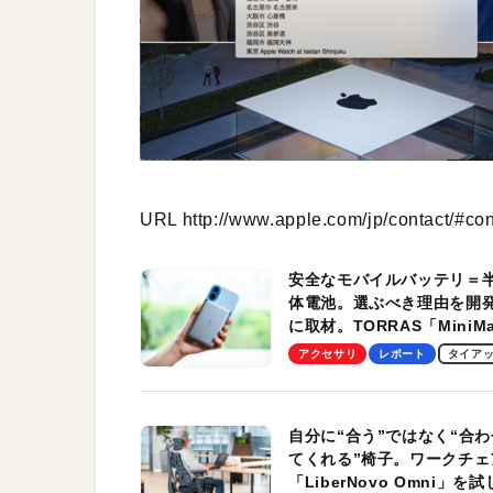
URL http://www.apple.com/jp/contact/#co
安全なモバイルバッテリ＝
体電池。選ぶべき理由を開
に取材。TORRAS「MiniM
Pro」の実機レビューも
アクセサリ
レポート
タイア
自分に“合う”ではなく“合わ
てくれる”椅子。ワークチェ
「LiberNovo Omni」を