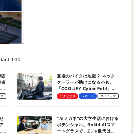
ntact_030
半固
夏場のバイクは地獄？ ネック
発者
クーラーが助けになるかも。
ag
「COOLiFY Cyber Fold」レ
ビュー。冷却の速さ、密着する
ップ
アクセサリ
レポート
タイアップ
冷却プレート、シンプルな操作
性がグッド！
せ
“AIメガネ”の大学生活における
ア
ポテンシャル。Rokid AIスマ
試して
ートグラスで、Z／α世代は何