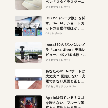
ペン「スタイラスツーウ
ェイ」レビュー。持ち替
アクセサリ
レポート
え不要がラクすぎた！
iOS 27（ベータ版）を試
す。Siri AI、ショートカ
ットの自動作成ほか、期
待大の便利機能5選。
OS
レポート
iPhoneがAIの入り口にな
る未来はすぐそこ！
Insta360のジンバルカメ
ラ「Luna Ultra」実践レ
ビュー。4K／8K比較・ズ
ーム・夜間撮影をチェッ
アクセサリ
レポート
ク
あなたのUSB-Cポートは
大丈夫？ 認識しない・充
電できない原因と正しい
対策
アクセサリ
テクノロジー
Appleは似ている？ロゴ
を許さない。フルーツ警
察とも揶揄される膨大な