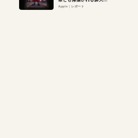
異議申し立て。対象は非
Apple
レポート
営利団体や公益団体も。
Appleロゴを“過剰”に守
る理由とは