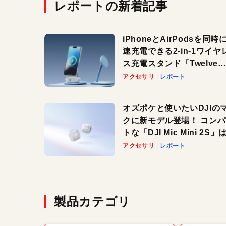
レポートの新着記事
iPhoneとAirPodsを同時
速充電できる2-in-1ワイヤ
ス充電スタンド「Twelve
South HiRise 2 Deluxe
アクセサリ
レポート
登場。省スペースでおしゃ
に充電したい人にオススメ
オズポケと使いたいDJIの
クに新モデル登場！ コン
トな「DJI Mic Mini 2S」は
ノイキャンも搭載。屋外で
アクセサリ
レポート
快適に！
製品カテゴリ