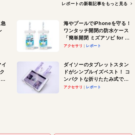
レポートの新着記事を
もっと見る
に急
海やプールでiPhoneを守る！
レ
ワンタッチ開閉の防水ケース
「簡単開閉 ミズアソビ for ス
」が
マホ」で夏のレジャーを満喫
アクセサリ
レポート
れ
しよう
！
マイ
ダイソーのタブレットスタン
パク
ドがシンプルイズベスト！ コ
AI
ンパクトな折りたたみ式でノ
も
ートパソコンにも対応。カラ
アクセサリ
レポート
バリ4つで選べる楽しさも