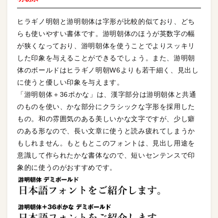
ヒラギノ明朝と游明朝体は字形が比較的似ており、どち
らも使いやすい書体です。游明朝体のほうが英数字の幅
が狭くなっており、游明朝体を使うことでよりスッキリ
した印象を与えることができるでしょう。また、游明朝
体のボールドはヒラギノ明朝W6よりも若干細く、見出し
に使うと優しい印象を与えます。
「游明朝体＋36ポかな」は、漢字部分は游明朝体と共通
のものを使い、かな部分にクラシックな字形を採用した
もの。和の雰囲気のある美しいかな文字ですが、少し癖
のある形なので、長い文章に使うと読み疲れてしまうか
もしれません。もともとこのフォントは、見出し用途を
意識して作られたかな書体なので、短いセンテンスで印
象的に使うのがおすすめです。