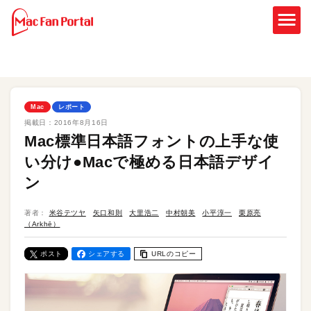
Mac
レポート
掲載日：
2016年8月16日
Mac標準日本語フォントの上手な使
い分け●Macで極める日本語デザイ
ン
著者：
米谷テツヤ
矢口和則
大里浩二
中村朝美
小平淳一
栗原亮
（Arkhē）
ポスト
シェアする
URLのコピー