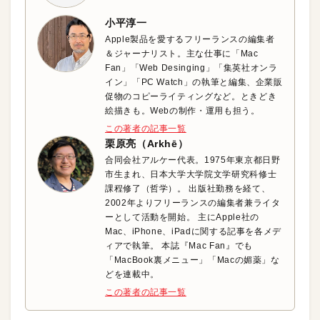
小平淳一
Apple製品を愛するフリーランスの編集者
＆ジャーナリスト。主な仕事に「Mac
Fan」「Web Desinging」「集英社オンラ
イン」「PC Watch」の執筆と編集、企業販
促物のコピーライティングなど。ときどき
絵描きも。Webの制作・運用も担う。
この著者の記事一覧
栗原亮（Arkhē）
合同会社アルケー代表。1975年東京都日野
市生まれ、日本大学大学院文学研究科修士
課程修了（哲学）。 出版社勤務を経て、
2002年よりフリーランスの編集者兼ライタ
ーとして活動を開始。 主にApple社の
Mac、iPhone、iPadに関する記事を各メデ
ィアで執筆。 本誌『Mac Fan』でも
「MacBook裏メニュー」「Macの媚薬」な
どを連載中。
この著者の記事一覧