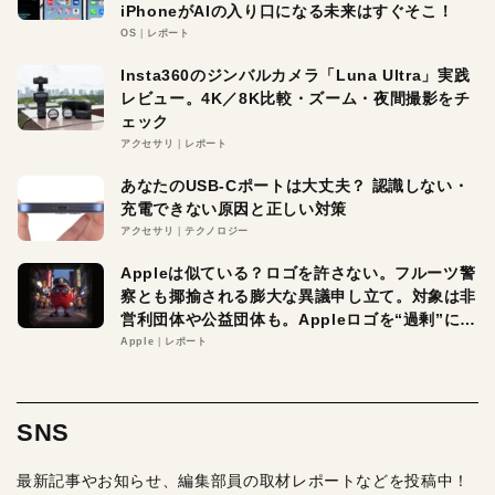
iPhoneがAIの入り口になる未来はすぐそこ！
OS
レポート
Insta360のジンバルカメラ「Luna Ultra」実践
レビュー。4K／8K比較・ズーム・夜間撮影をチ
ェック
アクセサリ
レポート
あなたのUSB-Cポートは大丈夫？ 認識しない・
充電できない原因と正しい対策
アクセサリ
テクノロジー
Appleは似ている？ロゴを許さない。フルーツ警
察とも揶揄される膨大な異議申し立て。対象は非
営利団体や公益団体も。Appleロゴを“過剰”に守
る理由とは
Apple
レポート
SNS
最新記事やお知らせ、編集部員の取材レポートなどを投稿中！