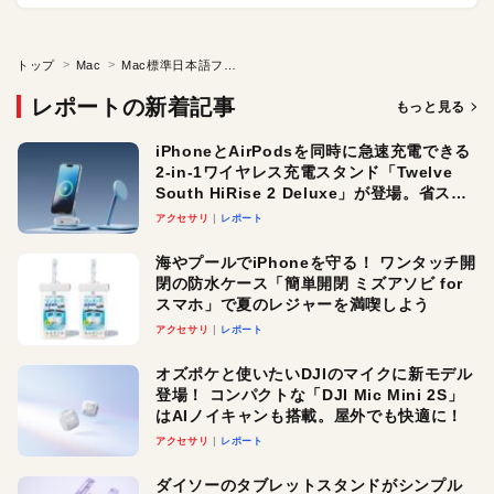
トップ
Mac
Mac標準日本語フォントの上手な使い分け●Macで極める日本語デザイン
レポートの新着記事
もっと見る
iPhoneとAirPodsを同時に急速充電できる
2-in-1ワイヤレス充電スタンド「Twelve
South HiRise 2 Deluxe」が登場。省スペ
ースでおしゃれに充電したい人にオスス
アクセサリ
レポート
メ！
海やプールでiPhoneを守る！ ワンタッチ開
閉の防水ケース「簡単開閉 ミズアソビ for
スマホ」で夏のレジャーを満喫しよう
アクセサリ
レポート
オズポケと使いたいDJIのマイクに新モデル
登場！ コンパクトな「DJI Mic Mini 2S」
はAIノイキャンも搭載。屋外でも快適に！
アクセサリ
レポート
ダイソーのタブレットスタンドがシンプル