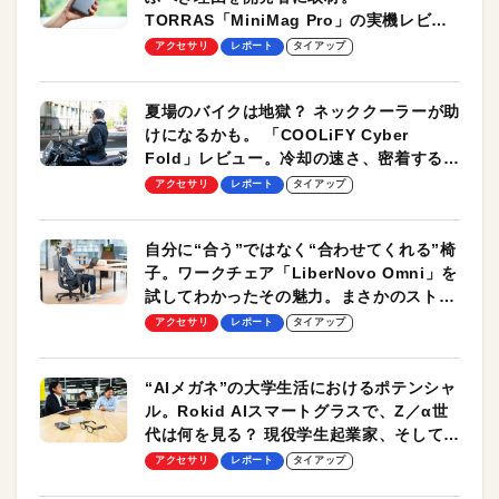
TORRAS「MiniMag Pro」の実機レビュ
ーも
アクセサリ
レポート
タイアップ
夏場のバイクは地獄？ ネッククーラーが助
けになるかも。 「COOLiFY Cyber
Fold」レビュー。冷却の速さ、密着する冷
却プレート、シンプルな操作性がグッド！
アクセサリ
レポート
タイアップ
自分に“合う”ではなく“合わせてくれる”椅
子。ワークチェア「LiberNovo Omni」を
試してわかったその魅力。まさかのストレ
ッチ機能も搭載
アクセサリ
レポート
タイアップ
“AIメガネ”の大学生活におけるポテンシャ
ル。Rokid AIスマートグラスで、Z／α世
代は何を見る？ 現役学生起業家、そして教
授による体験会レポート【PR】
アクセサリ
レポート
タイアップ