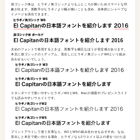
游ゴシック体は、ヒラギノ角ゴシックよりもふところが狭いためスマートな印
象が出ます。英数字がヒラギノより幅が狭いことも含め、全体的にシャープな
イメージを演出できます。
太めのフォントで表現するときは、英数字も幅広なほうが安定感があります。
本文に游ゴシックのミディアム、見出しにヒラギノ角ゴシックW6という組み
合わせもいいでしょう。
スタンダードで使いやすいヒラギノW3とW6。Macの画面やプレゼンスライド
でも読みやすいウエイトです。
プリントアウトして使う文章なら、W2とW5の組み合わせもおすすめ。なお、
見出しと本文で使い分ける場合、ヒラギノなら2ウエイト以上の差をつけたほ