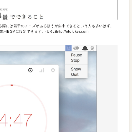
る際には若干のノイズがあるほうが集中できるという人も多いはず。
設定できます。(URL)http://otofukei.com