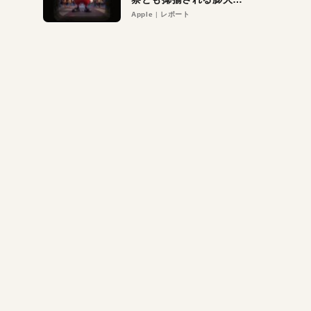
異議申し立て。対象は非
Apple
レポート
営利団体や公益団体も。
Appleロゴを“過剰”に守
る理由とは