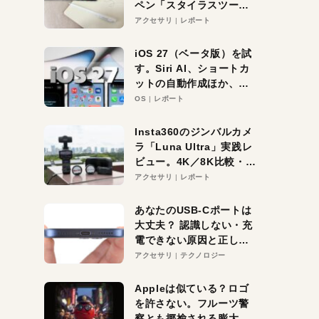
ペン「スタイラスツーウ
ェイ」レビュー。持ち替
アクセサリ
レポート
え不要がラクすぎた！
iOS 27（ベータ版）を試
す。Siri AI、ショートカ
ットの自動作成ほか、期
待大の便利機能5選。
OS
レポート
iPhoneがAIの入り口にな
る未来はすぐそこ！
Insta360のジンバルカメ
ラ「Luna Ultra」実践レ
ビュー。4K／8K比較・ズ
ーム・夜間撮影をチェッ
アクセサリ
レポート
ク
あなたのUSB-Cポートは
大丈夫？ 認識しない・充
電できない原因と正しい
対策
アクセサリ
テクノロジー
Appleは似ている？ロゴ
を許さない。フルーツ警
察とも揶揄される膨大な