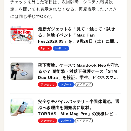
チェックを外した項目は、次回以降「システム環境設
定」を開いても表示されなくなる。再度表示したいとき
には同じ手順でOKだ。
最新ガジェットを「見て・触って・試せ
る」体験イベント「Mac Fan
Fes.2026.09」を、9月26日（土）に開催
します！
Apple
レポート
落下実験。ケースでMacBook Neoを守れ
るか？ 耐衝撃・対落下保護ケース「STM
Dux Ultra」を検証。学生、ビジネスマン
のモバイルユースに最適！
アクセサリ
レポート
タイアップ
安全なモバイルバッテリ＝半固体電池。選
ぶべき理由を開発者に取材。
TORRAS「MiniMag Pro」の実機レビュ
ーも
アクセサリ
レポート
タイアップ