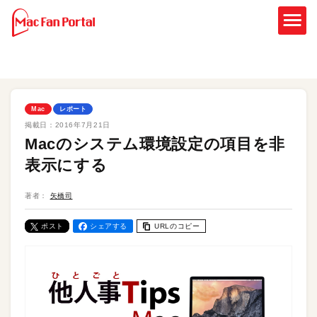
Mac
レポート
掲載日：
2016年7月21日
Macのシステム環境設定の項目を非
表示にする
著者：
矢橋司
ポスト
シェアする
URLのコピー