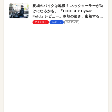
夏場のバイクは地獄？ ネッククーラーが助
けになるかも。 「COOLiFY Cyber
Fold」レビュー。冷却の速さ、密着する冷
却プレート、シンプルな操作性がグッド！
アクセサリ
レポート
タイアップ