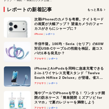
トップ
Mac
Macのシステム環境設定の項目を非表示にする
レポートの新着記事
もっと見る
次期iPhoneのカメラを考察。ナイトモード
の画質が大幅アップ？ 望遠カメラのフォー
カスがさらにシャープに？
iPhone
レポート
半信半疑。100均・Seria（セリア）の60W
対応USB-Cケーブルの性能を検証。超コス
パの1本を発見か？
アクセサリ
レポート
iPhoneとAirPodsを同時に急速充電できる
2-in-1ワイヤレス充電スタンド「Twelve
South HiRise 2 Deluxe」が登場。省スペ
ースでおしゃれに充電したい人にオスス
アクセサリ
レポート
メ！
海やプールでiPhoneを守る！ ワンタッチ開
閉の防水ケース「簡単開閉 ミズアソビ for
スマホ」で夏のレジャーを満喫しよう
アクセサリ
レポート