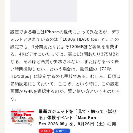
設定できる範囲はiPhoneの世代によって異なるが、デフ
ォルトとされているのは「1080p HD/30 fps」だ。この
設定でも、1分間あたりおよそ130MBほど容量を消費す
る。4Kビデオにいたっては、実に1分間あたり375MBと
なる。それほど画質が要求されない、またはなるべく長
い時間撮影したい、という場合は、最低値の［720p
HD/30fps］に設定するのも手段である。むしろ、日頃は
節約設定にしておいて、ここぞ、という時に、この設定
画面から4Kを選択するのが、賢い使い方というものだろ
う。
最新ガジェットを「見て・触って・試せ
る」体験イベント「Mac Fan
Fes.2026.09」を、9月26日（土）に開催
します！
Apple
レポート