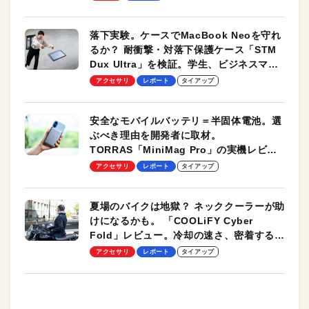
落下実験。ケースでMacBook Neoを守れ
るか？ 耐衝撃・対落下保護ケース「STM
Dux Ultra」を検証。学生、ビジネスマン
のモバイルユースに最適！
アクセサリ
レポート
タイアップ
安全なモバイルバッテリ＝半固体電池。選
ぶべき理由を開発者に取材。
TORRAS「MiniMag Pro」の実機レビュ
ーも
アクセサリ
レポート
タイアップ
夏場のバイクは地獄？ ネッククーラーが助
けになるかも。 「COOLiFY Cyber
Fold」レビュー。冷却の速さ、密着する冷
却プレート、シンプルな操作性がグッド！
アクセサリ
レポート
タイアップ