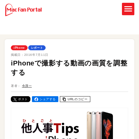
iPhone
レポート
掲載日：
2016年7月11日
iPhoneで撮影する動画の画質を調整
する
著者：
今淳一
ポスト
シェアする
URLのコピー