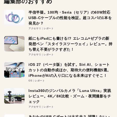
編集部のおすすめ
半信半疑。100均・Seria（セリア）の60W対応
USB-Cケーブルの性能を検証。超コスパの1本を
発見か？
アクセサリ
レポート
紙にもiPadにも書ける!? エレコム×ゼブラの新
発想ペン「スタイラスツーウェイ」レビュー。持
ち替え不要がラクすぎた！
アクセサリ
レポート
iOS 27（ベータ版）を試す。Siri AI、ショート
カットの自動作成ほか、期待大の便利機能5選。
iPhoneがAIの入り口になる未来はすぐそこ！
OS
レポート
Insta360のジンバルカメラ「Luna Ultra」実践
レビュー。4K／8K比較・ズーム・夜間撮影をチ
ェック
アクセサリ
レポート
あなたのUSB-Cポートは大丈夫？ 認識しない・