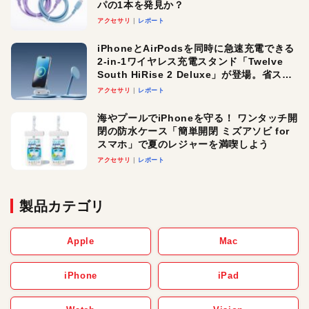
パの1本を発見か？
アクセサリ
レポート
iPhoneとAirPodsを同時に急速充電できる
2-in-1ワイヤレス充電スタンド「Twelve
South HiRise 2 Deluxe」が登場。省スペ
ースでおしゃれに充電したい人にオスス
アクセサリ
レポート
メ！
海やプールでiPhoneを守る！ ワンタッチ開
閉の防水ケース「簡単開閉 ミズアソビ for
スマホ」で夏のレジャーを満喫しよう
アクセサリ
レポート
製品カテゴリ
Apple
Mac
iPhone
iPad