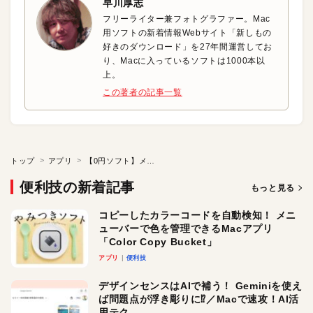
早川厚志
フリーライター兼フォトグラファー。Mac
用ソフトの新着情報Webサイト「新しもの
好きのダウンロード」を27年間運営してお
り、Macに入っているソフトは1000本以
上。
この著者の記事一覧
トップ
アプリ
【0円ソフト】メニューバーに次の予定までの残り時間を表示
便利技の新着記事
もっと見る
コピーしたカラーコードを自動検知！ メニ
ューバーで色を管理できるMacアプリ
「Color Copy Bucket」
アプリ
便利技
デザインセンスはAIで補う！ Geminiを使え
ば問題点が浮き彫りに⁉︎／Macで速攻！AI活
用テク