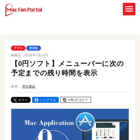
アプリ
便利技
掲載日：
2016年7月16日
【0円ソフト】メニューバーに次の
予定までの残り時間を表示
著者：
早川厚志
ポスト
シェアする
URLのコピー