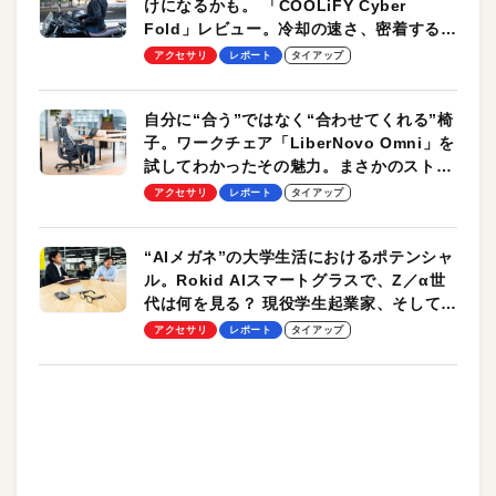
けになるかも。 「COOLiFY Cyber
Fold」レビュー。冷却の速さ、密着する冷
却プレート、シンプルな操作性がグッド！
アクセサリ
レポート
タイアップ
自分に“合う”ではなく“合わせてくれる”椅
子。ワークチェア「LiberNovo Omni」を
試してわかったその魅力。まさかのストレ
ッチ機能も搭載
アクセサリ
レポート
タイアップ
“AIメガネ”の大学生活におけるポテンシャ
ル。Rokid AIスマートグラスで、Z／α世
代は何を見る？ 現役学生起業家、そして教
授による体験会レポート【PR】
アクセサリ
レポート
タイアップ