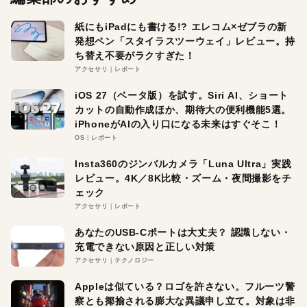
紙にもiPadにも書ける!? エレコム×ゼブラの新
発想ペン「スタイラスツーウェイ」レビュー。持
ち替え不要がラクすぎた！
アクセサリ
レポート
iOS 27（ベータ版）を試す。Siri AI、ショート
カットの自動作成ほか、期待大の便利機能5選。
iPhoneがAIの入り口になる未来はすぐそこ！
OS
レポート
Insta360のジンバルカメラ「Luna Ultra」実践
レビュー。4K／8K比較・ズーム・夜間撮影をチ
ェック
アクセサリ
レポート
あなたのUSB-Cポートは大丈夫？ 認識しない・
充電できない原因と正しい対策
アクセサリ
テクノロジー
Appleは似ている？ロゴを許さない。フルーツ警
察とも揶揄される膨大な異議申し立て。対象は非