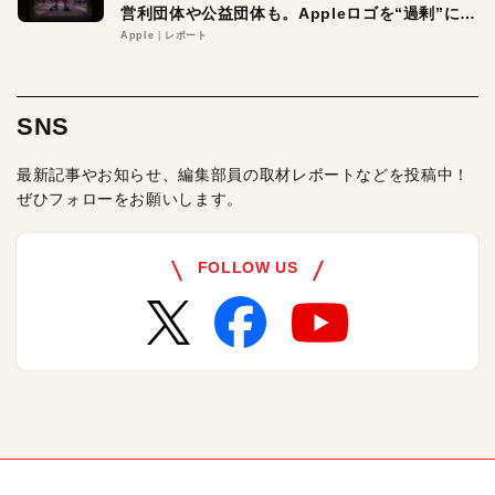
営利団体や公益団体も。Appleロゴを“過剰”に守
る理由とは
Apple
レポート
SNS
最新記事やお知らせ、編集部員の取材レポートなどを投稿中！
ぜひフォローをお願いします。
FOLLOW US