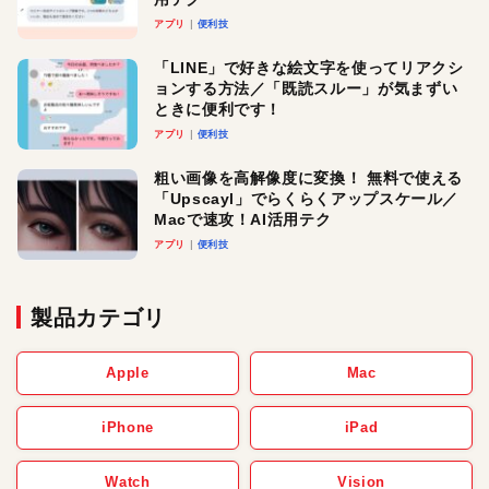
アプリ
便利技
「LINE」で好きな絵文字を使ってリアクシ
ョンする方法／「既読スルー」が気まずい
ときに便利です！
アプリ
便利技
粗い画像を高解像度に変換！ 無料で使える
「Upscayl」でらくらくアップスケール／
Macで速攻！AI活用テク
アプリ
便利技
製品カテゴリ
Apple
Mac
iPhone
iPad
Watch
Vision