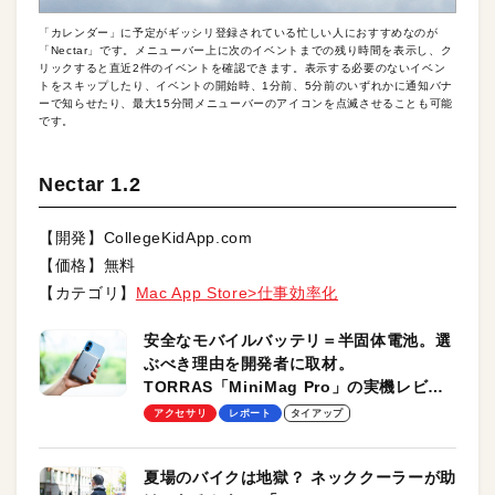
「カレンダー」に予定がギッシリ登録されている忙しい人におすすめなのが
「Nectar」です。メニューバー上に次のイベントまでの残り時間を表示し、ク
リックすると直近2件のイベントを確認できます。表示する必要のないイベン
トをスキップしたり、イベントの開始時、1分前、5分前のいずれかに通知バナ
ーで知らせたり、最大15分間メニューバーのアイコンを点滅させることも可能
です。
Nectar 1.2
【開発】CollegeKidApp.com
【価格】無料
【カテゴリ】
Mac App Store>仕事効率化
安全なモバイルバッテリ＝半固体電池。選
ぶべき理由を開発者に取材。
TORRAS「MiniMag Pro」の実機レビュ
ーも
アクセサリ
レポート
タイアップ
夏場のバイクは地獄？ ネッククーラーが助