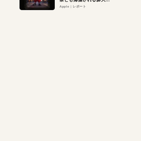
異議申し立て。対象は非
Apple
レポート
営利団体や公益団体も。
Appleロゴを“過剰”に守
る理由とは