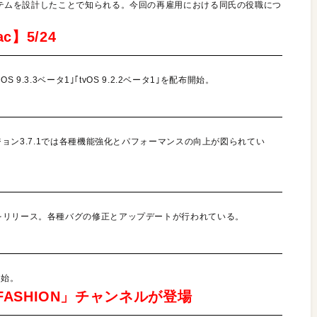
システムを設計したことで知られる。今回の再雇用における同氏の役職につ
c】5/24
 9.3.3ベータ1｣｢tvOS 9.2.2ベータ1｣を配布開始。
ージョン3.7.1では各種機能強化とパフォーマンスの向上が図られてい
view 5｣をリリース。各種バグの修正とアップデートが行われている。
開始。
IC FASHION」チャンネルが登場