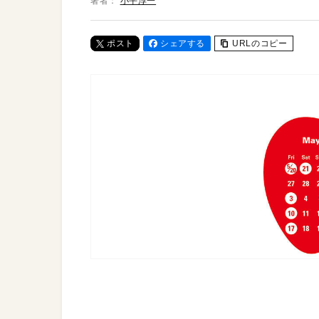
著者：
小平淳一
ポスト
シェアする
URLのコピー