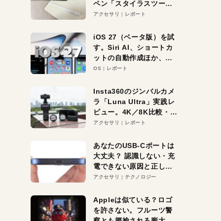
ペン「スタイラスツーウ
ェイ」レビュー。持ち替
アクセサリ
レポート
え不要がラクすぎた！
iOS 27（ベータ版）を試
す。Siri AI、ショートカ
ットの自動作成ほか、期
待大の便利機能5選。
OS
レポート
iPhoneがAIの入り口にな
る未来はすぐそこ！
Insta360のジンバルカメ
ラ「Luna Ultra」実践レ
ビュー。4K／8K比較・ズ
ーム・夜間撮影をチェッ
アクセサリ
レポート
ク
あなたのUSB-Cポートは
大丈夫？ 認識しない・充
電できない原因と正しい
対策
アクセサリ
テクノロジー
Appleは似ている？ロゴ
を許さない。フルーツ警
察とも揶揄される膨大な