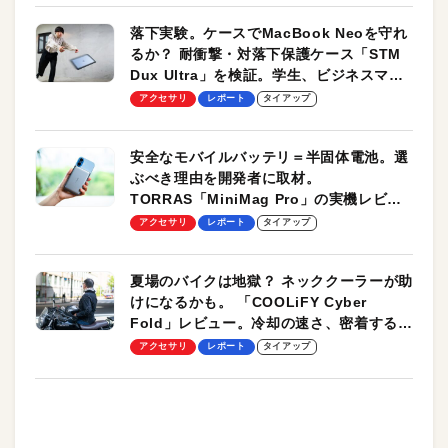
落下実験。ケースでMacBook Neoを守れ
るか？ 耐衝撃・対落下保護ケース「STM
Dux Ultra」を検証。学生、ビジネスマン
のモバイルユースに最適！
アクセサリ
レポート
タイアップ
安全なモバイルバッテリ＝半固体電池。選
ぶべき理由を開発者に取材。
TORRAS「MiniMag Pro」の実機レビュ
ーも
アクセサリ
レポート
タイアップ
夏場のバイクは地獄？ ネッククーラーが助
けになるかも。 「COOLiFY Cyber
Fold」レビュー。冷却の速さ、密着する冷
却プレート、シンプルな操作性がグッド！
アクセサリ
レポート
タイアップ