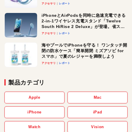
アクセサリ
レポート
iPhoneとAirPodsを同時に急速充電できる
2-in-1ワイヤレス充電スタンド「Twelve
South HiRise 2 Deluxe」が登場。省スペ
ースでおしゃれに充電したい人にオスス
アクセサリ
レポート
メ！
海やプールでiPhoneを守る！ ワンタッチ開
閉の防水ケース「簡単開閉 ミズアソビ for
スマホ」で夏のレジャーを満喫しよう
アクセサリ
レポート
製品カテゴリ
Apple
Mac
iPhone
iPad
Watch
Vision