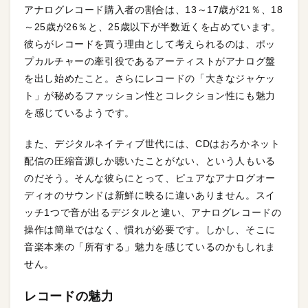
アナログレコード購入者の割合は、13～17歳が21％、18
～25歳が26％と、25歳以下が半数近くを占めています。
彼らがレコードを買う理由として考えられるのは、ポッ
プカルチャーの牽引役であるアーティストがアナログ盤
を出し始めたこと。さらにレコードの「大きなジャケッ
ト」が秘めるファッション性とコレクション性にも魅力
を感じているようです。
また、デジタルネイティブ世代には、CDはおろかネット
配信の圧縮音源しか聴いたことがない、という人もいる
のだそう。そんな彼らにとって、ピュアなアナログオー
ディオのサウンドは新鮮に映るに違いありません。スイ
ッチ1つで音が出るデジタルと違い、アナログレコードの
操作は簡単ではなく、慣れが必要です。しかし、そこに
音楽本来の「所有する」魅力を感じているのかもしれま
せん。
レコードの魅力