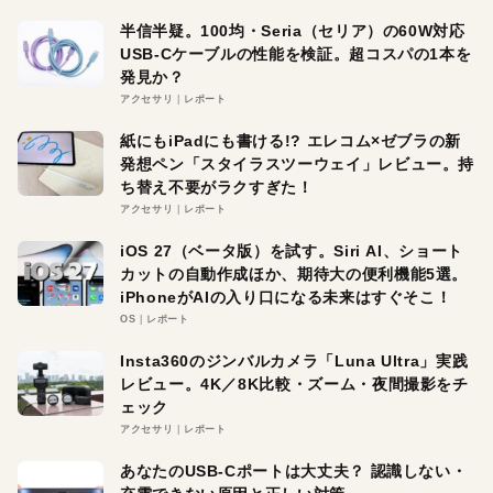
半信半疑。100均・Seria（セリア）の60W対応
USB-Cケーブルの性能を検証。超コスパの1本を
発見か？
アクセサリ
レポート
紙にもiPadにも書ける!? エレコム×ゼブラの新
発想ペン「スタイラスツーウェイ」レビュー。持
ち替え不要がラクすぎた！
アクセサリ
レポート
iOS 27（ベータ版）を試す。Siri AI、ショート
カットの自動作成ほか、期待大の便利機能5選。
iPhoneがAIの入り口になる未来はすぐそこ！
OS
レポート
Insta360のジンバルカメラ「Luna Ultra」実践
レビュー。4K／8K比較・ズーム・夜間撮影をチ
ェック
アクセサリ
レポート
あなたのUSB-Cポートは大丈夫？ 認識しない・