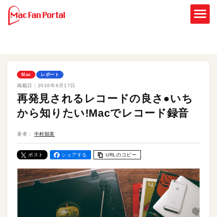
Mac
レポート
掲載日：
2016年6月17日
再発見されるレコードの良さ●いち
から知りたい!Macでレコード録音
著者：
中村朝美
ポスト
シェアする
URLのコピー