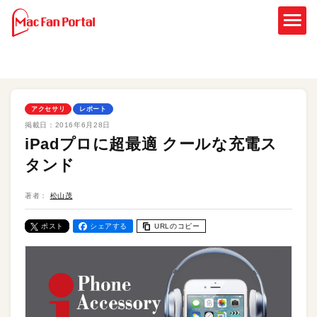
アクセサリ
レポート
掲載日：
2016年6月28日
iPadプロに超最適 クールな充電ス
タンド
著者：
松山茂
ポスト
シェアする
URLのコピー