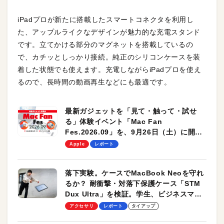
iPadプロが新たに搭載したスマートコネクタを利用し
た、アップルライクなデザインが魅力的な充電スタンド
です。立てかける部分のマグネットを搭載しているの
で、カチッとしっかり接続。純正のシリコンケースを装
着した状態でも使えます。充電しながらiPadプロを使え
るので、長時間の動画再生などにも最適です。
最新ガジェットを「見て・触って・試せ
る」体験イベント「Mac Fan
Fes.2026.09」を、9月26日（土）に開催
します！
Apple
レポート
落下実験。ケースでMacBook Neoを守れ
るか？ 耐衝撃・対落下保護ケース「STM
Dux Ultra」を検証。学生、ビジネスマン
のモバイルユースに最適！
アクセサリ
レポート
タイアップ