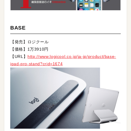
BASE
【発売】ロジクール
【価格】1万3910円
【URL】
http://www.logicool.co.jp/ja-jp/product/base-
ipad-pro-stand?crid=1674