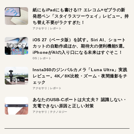
紙にもiPadにも書ける!? エレコム×ゼブラの新
発想ペン「スタイラスツーウェイ」レビュー。持
ち替え不要がラクすぎた！
アクセサリ
レポート
iOS 27（ベータ版）を試す。Siri AI、ショート
カットの自動作成ほか、期待大の便利機能5選。
iPhoneがAIの入り口になる未来はすぐそこ！
OS
レポート
Insta360のジンバルカメラ「Luna Ultra」実践
レビュー。4K／8K比較・ズーム・夜間撮影をチ
ェック
アクセサリ
レポート
あなたのUSB-Cポートは大丈夫？ 認識しない・
充電できない原因と正しい対策
アクセサリ
テクノロジー