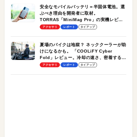
安全なモバイルバッテリ＝半固体電池。選
ぶべき理由を開発者に取材。
TORRAS「MiniMag Pro」の実機レビュ
ーも
アクセサリ
レポート
タイアップ
夏場のバイクは地獄？ ネッククーラーが助
けになるかも。 「COOLiFY Cyber
Fold」レビュー。冷却の速さ、密着する冷
却プレート、シンプルな操作性がグッド！
アクセサリ
レポート
タイアップ