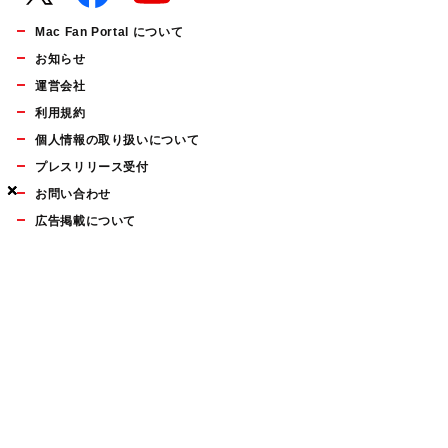
Mac Fan Portal について
お知らせ
運営会社
利用規約
個人情報の取り扱いについて
プレスリリース受付
×
×
×
お問い合わせ
広告掲載について
マイナビBOOKS
Mac Fan Portalの人気記事ランキングやおすすめ記事、編集部
員によるコラムなどをまとめたメールマガジンを毎週金曜日に
配信します。お気軽にご登録ください。
Mac Fan メールマガジン